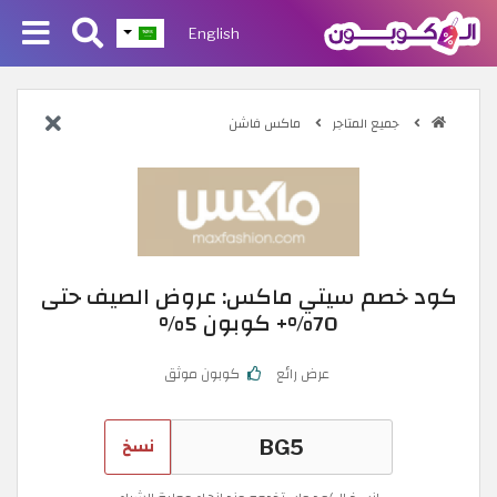
English
جميع المتاجر
ماكس فاشن
كود خصم سيتي ماكس: عروض الصيف حتى
70%+ كوبون 5%
عرض رائع
كوبون موثق
نسخ