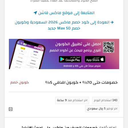
انسخ الكود واستخدمه عند انهاء عملية الشراء
المتابعة إلى موقع ماكس فاشن
العودة إلى كود خصم ماكس 2026 السعودية وكوبون
خصم Max 50 جديد
خصومات حتى 70% + كوبون اضافي 5%
كوبون خصم
143
استخدام اليوم
اخر استخدام منذ
9 ساعة
اخر توفير
5 ريال سعودي
تمتع بأقوى
خصومات الصيف من ماكس على احدث الازياء!