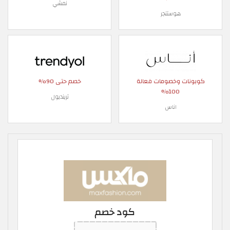
نمشي
هوستنجر
كوبونات وخصومات فعالة
خصم حتى 90%
100%
ترينديول
اناس