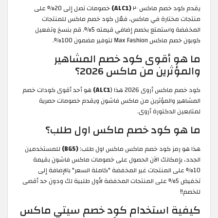
يقدم كود خصم ماكس ٢٠
(ALC1)
خصومات تصل إلى 20% على
منتجات مختارة في ماكس، فعّل كود خصم ماكس للمنتجات
المخفضة واستمتع بخصم إضافي قيمته 5%. قم بنسخ وتفعيل
كوبون خصم ماكس Max Fashion لتوفير مضمون 100%.
ما هو أقوى كود خصم المشاهير
والمؤثرين من ماكس 2026؟
كود خصم ماكس أروى 2026 هذا (
ALC1)
هو أحد أقوى كودات خصم
المشاهير والمؤثرين من ماكس فاشون ويقدم خصومات حصرية
لمتابعين الدكتورة أروى.
ما هو كود خصم ماكس اول طلب؟
هذا هو رمز كود خصم ماكس ماكس اول طلب:
(BG5)
للمستخدمين
الجدد، بإمكانك الآن الحصول على خصومات ماكس فاشون بقيمة
10% على المنتجات غير المخفضة "كاملة السعر" بالإضافة إلى
تخفيض 5% على المنتجات المخفضة لأول طلبية لك ودون حد أقصى
للخصم!!
كيفية استخدام كود خصم سيتي ماكس