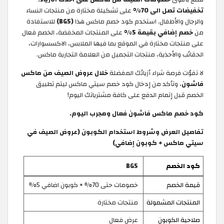
تخفيضات تصل الى 70%
على تشكيلة مختارة من منتجات النساء
والرجال والأطفال. استخدم كود خصم ماكس هذا
(BG5)
للاستفادة
من
خصم إضافي بقيمة 5%
على المنتجات المخفضة، الخصم فعال
على منتجات مختارة في الموقع بما فيها الملابس، الاكسسوارات،
الحقائب والأحذية، منتجات التجميل من العلامة التجارية ماكس.
لا تفوّت فرصة شراء أزيائك المفضلة
خلال عروض الصيف من ماكس
فاشون
، وتأكد من إدخال كود خصم سيتي ماكس ليتم تطبيق
الخصم قبل إتمام الدفع على كافة مشترياتك اليوم!
كود خصم ماكس فاشون فعال ومجرب اليوم.
تفاصيل العرض وشروط استخدام الكوبون (عروض الصيف في
سيتي ماكس + كوبون إضافي)
كود الخصم
BG5
قيمة الخصم
خصومات حتى 70% + كوبون اضافي 5%
المنتجات المشمولة
منتجات مختارة
صلاحية الكوبون
عرض فعال