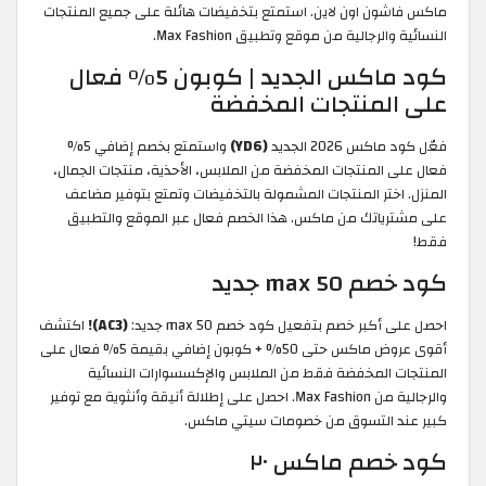
ماكس فاشون اون لاين. استمتع بتخفيضات هائلة على جميع المنتجات
النسائية والرجالية من موقع وتطبيق Max Fashion.
كود ماكس الجديد | كوبون 5% فعال
على المنتجات المخفضة
فعّل كود ماكس 2026 الجديد
(YD6)
واستمتع بخصم إضافي 5%
فعال على المنتجات المخفضة من الملابس، الأحذية، منتجات الجمال،
المنزل. اختر المنتجات المشمولة بالتخفيضات وتمتع بتوفير مضاعف
على مشترياتك من ماكس. هذا الخصم فعال عبر الموقع والتطبيق
فقط!
كود خصم max 50 جديد
احصل على أكبر خصم بتفعيل كود خصم max 50 جديد:
(AC3)!
اكتشف
أقوى عروض ماكس حتى 50% + كوبون إضافي بقيمة 5% فعال على
المنتجات المخفضة فقط من الملابس والإكسسوارات النسائية
والرجالية من Max Fashion. احصل على إطلالة أنيقة وأنثوية مع توفير
كبير عند التسوق من خصومات سيتي ماكس.
كود خصم ماكس ٢٠