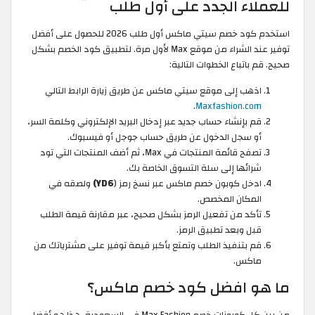
للعملاء الجدد على أول طلب
استخدم كود خصم سيتي ماكس أول طلب 2026 للحصول على أفضل
توفير عند الشراء من موقع Max لأول مرة. لتطبيق كود الخصم بشكل
صحيح. قم باتباع الخطوات التالية:
اذهب إلى موقع سيتي ماكس عن طريق زيارة الرابط التالي
.
Maxfashion.com
قم بإنشاء حساب جديد عبر إدخال البريد الإلكتروني وكلمة السر،
أو سجل الدخول عن طريق حساب جوجل أو فيسبوك.
تصفح قائمة المنتجات في Max، ثم أضف المنتجات التي تود
شرائها إلى سلة التسوق الخاصة بك.
ادخل كوبون خصم ماكس عبر نسخ رمز (
YD6)
ولصقه في
المكان المخصص.
تأكد من تفعيل الرمز بشكل صحيح، عبر مقارنة قيمة الطلب
قبل وبعد تطبيق الرمز.
قم بتنفيذ الطلب وتمتع بأكبر قيمة توفير على مشترياتك من
ماكس.
ما هو افضل كود خصم ماكس؟
من بين كل كوبونات خصم Max Fashion في السعودية، هذا هو أفضل