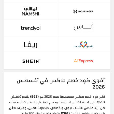
أقوى كود خصم ماكس في أغسطس
2026
أكبر كود خصم ماكس السعودية لعام 2026 هو
(BG5)
يقدم تخفيض
10% على المنتجات غير المخفضة وخصم 5% على المنتجات المخفضة
من أزياء ماكس للنساء، الرجال، والأطفال، ديكورات المنزل، وغيرها. فعّل
كود خصم ماكس فاشون
(YD6)
وتمتع بخصم فعال 100% على