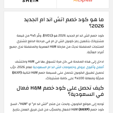
ما هو كود خصم اتش اند ام الجديد
2026؟
كود خصم اتش اند ام الجديد 2026 هو
(
VVD1
)
. وفّر 5% من قيمة
مشترياتك بتقعيل رمز كوبون اتش ان ام في مرحلة الدفع لتشتري
المنتجات المفضلة لديك من ماركة H&M العصرية والمفضلة لدى جميع
أفراد العائلة.
ادخل إلى هذه الصفحة في كل مرة تتسوق بها في H&M واكتشف
أفضل وأقوى عروض وخصومات اتش اند ام السعودية
لعام 2026. جرّب
تحميل تطبيق الكوبون لتحصل على قسيمة خصم H&M التالية
(
A6XP
)
مجربّة وفعالة 100% على كافة مشترياتك.
كيف تحصل على كود خصم H&M فعال
في السعودية؟
توجه إلى موقع الكوبون، وابحث عن متجر "اتش اند ام" او "H&M"، انسخ
كود خصم H&M
(A6XP)
الفعال والمجرّب من قبل فريق العمل بتاريخ