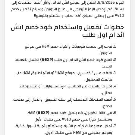
اليوم 8/8/2026. انتقل إلى موقع اتش اند ام، والآن أضف المنتجات إلى
السلة، قم بإدخال الرمز الترويجي في مربع الكوبون وسيتم تفعيل خصم
10% على إجمالي المبلغ. أكد الطلب واستمتع بالتوفير!!
خطوات تفعيل واستخدام كود خصم اتش
اند ام اول طلب
توجه إلى صفحة كوبونات واكواد خصم H&M في موقع
الكوبون.
انسخ كود خصم اتش اند ام اول طلب
(A6XP)
الفعال للعملاء
الجدد.
اضغط على "اذهب إلى موقع H&M" أو افتح تطبيق H&M على
هاتفك المحمول.
اختر ما يناسبك من الملابس، الإكسسوارات، أو مستلزمات
المنزل.
أضف المنتجات المفضلة إلى سلة التسوق، وانتقل إلى صفحة
الدفع.
في خانة الكوبون، قم بلصق كود خصم H&M
(A6XP)
،
وستحصل فورًا على خصم 10% على طلبك الأول.
أدخل معلوماتك لإتمام الشراء واستمتع بتجربة تسوق ذكية
وتوفير حقيقي من H&M على طلبك الاول.