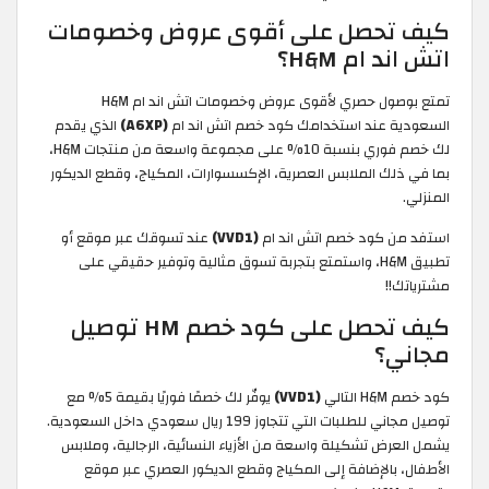
كيف تحصل على أقوى عروض وخصومات
اتش اند ام H&M؟
تمتع بوصول حصري لأقوى عروض وخصومات اتش اند ام H&M
السعودية عند استخدامك كود خصم اتش اند ام
(A6XP)
الذي يقدم
لك خصم فوري بنسبة 10% على مجموعة واسعة من منتجات H&M،
بما في ذلك الملابس العصرية، الإكسسوارات، المكياج، وقطع الديكور
المنزلي.
استفد من كود خصم اتش اند ام
(VVD1)
عند تسوقك عبر موقع أو
تطبيق H&M، واستمتع بتجربة تسوق مثالية وتوفير حقيقي على
مشترياتك!!
كيف تحصل على كود خصم HM توصيل
مجاني؟
كود خصم H&M التالي
(VVD1)
يوفّر لك خصمًا فوريًا بقيمة 5% مع
توصيل مجاني للطلبات التي تتجاوز 199 ريال سعودي داخل السعودية.
يشمل العرض تشكيلة واسعة من الأزياء النسائية، الرجالية، وملابس
الأطفال، بالإضافة إلى المكياج وقطع الديكور العصري عبر موقع