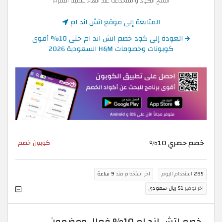
انسخ الكود واستخدمه عند انهاء عملية الشراء
المتابعة إلى موقع اتش اند ام
العودة إلى كود خصم اتش اند ام حتى 10% أقوى
كوبونات وخصومات H&M السعودية 2026
خصم حصري 10%
كوبون خصم
285
استخدام اليوم
اخر استخدام منذ
9 ساعة
اخر توفير
51 ريال سعودي
خصم اتش اند ام 10% فعال ومضمون