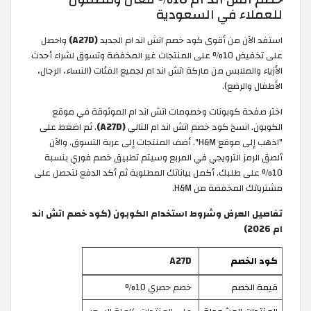
للعملاء في السعودية
استفد الآن من أقوى كود خصم اتش اند ام الجديد
(A27D)
واحصل
على تخفيض 10% على المنتجات غير المخفضة وتسوق لشراء أحدث
الأزياء والملابس من ماركة اتش اند ام لجميع الفئات (النساء، الرجال،
الأطفال والرضع).
اختر صفحة كوبونات وخصومات اتش اند ام الموثوقة في موقع
الكوبون. انسخ كود خصم اتش اند ام التالي
(A27D)
. ثم اضغط على
"اذهب إلى موقع H&M". أضف المنتجات إلى عربة التسوق. والآن
ألصق الرمز الترويجي في المربع وسيتم تطبيق خصم فوري بنسبة
10% على طلبك. أكمل بياناتك المطلوبة ثم أكد الدفع لتحصل على
مشترياتك المخفضة من H&M.
تفاصيل العرض وشروط استخدام الكوبون (كود خصم اتش اند
ام 2026)
كود الخصم
A27D
قيمة الخصم
خصم حصري 10%