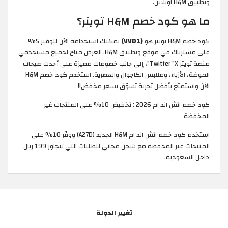
وتطبيق H&M اونلاين.
ما هو كود خصم H&M تويتر؟
كود خصم H&M تويتر هو
(VVD1)
يمكنك استخدامه الآن لتوفير 5%
على مشترياك في موقع وتطبيق H&M. العرض متاح لجميع مستخدمي
منصة تويتر Twitter "X"، إلى جانب خصومات مميزة على أحدث صيحات
الموضة، الأزياء، وملابس الكاجوال والعصرية. استخدم كود خصم H&M
الآن واستمتع بأفضل تجربة تسوّق بسعر مخفض!!
كود خصم اتش اند ام 2026 : تخفيض 10% على المنتجات غير
المخفضة
استخدم كود خصم اتش اند ام H&M الجديد (A27D) ووفّر 10% على
المنتجات غير المخفضة مع شحن مجاني للطلبات التي تتجاوز 199 ريال
داخل السعودية.
تغيير الدولة