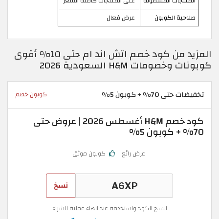
المنتجات المشمولة
على المنتجات كاملة السعر
صلاحية الكوبون
عرض فعال
المزيد من كود خصم اتش اند ام حتى 10% أقوى
كوبونات وخصومات H&M السعودية 2026
تخفيضات حتى 70% + كوبون 5%
كوبون خصم
كود خصم H&M أغسطس 2026 | عروض حتى
70% + كوبون 5%
عرض رائع
كوبون موثق
نسخ
انسخ الكود واستخدمه عند انهاء عملية الشراء