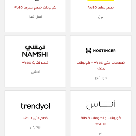
خصم لغاية 80%
كوبونات خصم حصرية 10%
نون
ليفل شوز
خصومات حتى 85% + كوبونات
خصم لغاية 80%
15%
نمشي
هوستنجر
كوبونات وخصومات فعالة
خصم حتى 90%
100%
ترينديول
اناس