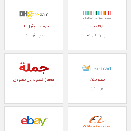
5% خصم
كود خصم أول طلب
ميني ان ذا بوكس
دي اتش قيت
خصم 10%
كوبون خصم 5 ريال سعودي
ديزرت كارت
جملة