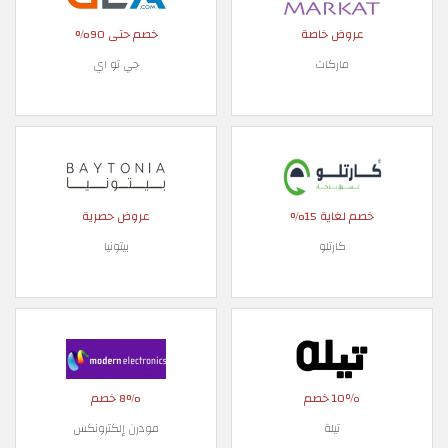
عروض خاصة
خصم حتى 90%
ماركات
جي تو اي
خصم لغاية 15%
عروض حصرية
كارتلو
بيتونيا
10٪ خصم
8% خصم
تيلة
مودرن إلكترونكس