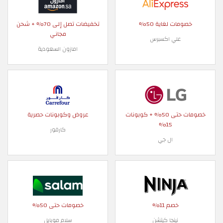
خصومات لغاية 50%
تخفيضات تصل إلى 70% + شحن
مجاني
علي اكسبرس
امازون السعودية
خصومات حتى 50% + كوبونات
عروض وكوبونات حصرية
15%
كارفور
ال جي
خصم 11%
خصومات حتى 50%
نينجا كيتشن
سلام موبايل