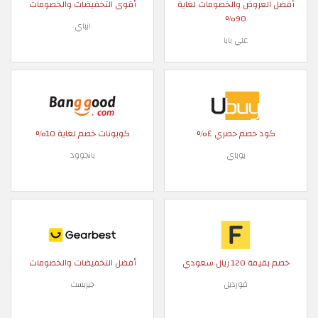
أفضل العروض والخصومات لغاية
أقوى التخفيضات والخصومات
90%
ايباي
علي بابا
كود خصم حصري ٤%
كوبونات خصم لغاية 10%
يوباي
بانجوود
خصم بقيمة 120 ريال سعودي
أفضل التخفيضات والخصومات
فورديل
جيربست