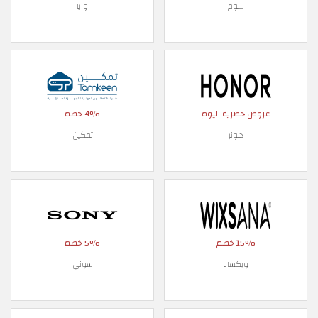
سوم
وايا
عروض حصرية اليوم
4% خصم
هونر
تمكين
15% خصم
5% خصم
ويكسانا
سوني