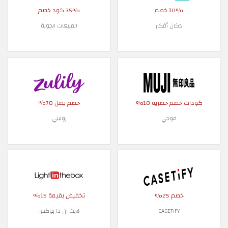
10% خصم
35% كود خصم
دكان أفكار
المبيعات الجوية
كودات خصم حصرية 10%
خصم يصل 70٪
موجي
زوليلي
خصم 25%
تخفيض بقيمة 15%
CASETiFY
لايت ان ذا بوكس