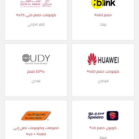
خصم 10%
كوبونات خصم حتى 75%
بلينك
قصر الاواني
كوبونات خصم 10%
10٪ خصم
هواوي
عودي
كوبون خصم 5٪
خصومات وكوبونات تصل إلى
60% + 3%
سبيرو