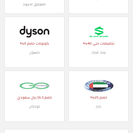
الصندوق الاسود
تخفيضات حتى 40%
كوبونات خصم 5%
بلاك شارك
دايسون
خصم 25%
خصم 15.3 ريال سعودي
داراز
جودكان