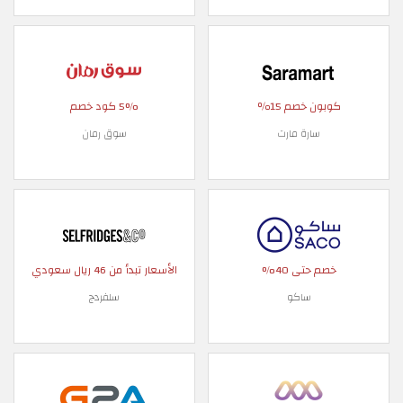
كوبون خصم 15٪
5% كود خصم
سارة مارت
سوق رمان
خصم حتى 40%
الأسعار تبدأ من 46 ريال سعودي
ساكو
سلفردج