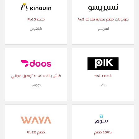
كوبونات خصم فعاله بقيمة 5%
خصم 10%
نسبريسو
كينغوين
خصم 10%
كاش باك 10% + توصيل مجاني
بك
دووس
10% خصم
خصم 20%