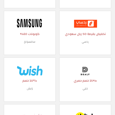
تخفيض بقيمة 50 ريال سعودي
كوبونات 10%
ردسي
سامسونج
15% خصم حصري
10٪ خصم
ديلي
ويش