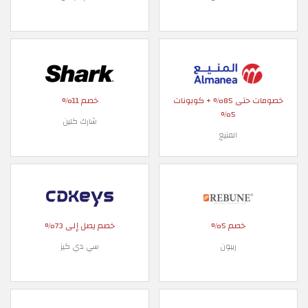
خصومات حتى 85% + كوبونات
خصم 11%
5%
شارك كلين
المنيع
خصم 5%
خصم يصل إلى 73%
ريبون
سي دي كيز