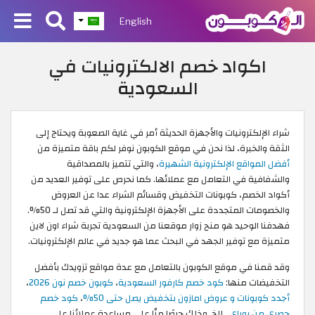
English
اكواد خصم الالكترونيات في
السعودية
شراء الإلكترونيات والأجهزة الحديثة أمر في غاية الصعوبة ويحتاج إلى
الثقة والخبرة، لذا نحن في موقع الكوبون نوفر لكم باقة متميزة من
أفضل المواقع الإلكترونية الشهيرة
، والتي تتميز بالمصداقية
والشفافية في التعامل مع عملائها. كما نحرص على توفير العديد من
أكواد الخصم، كوبونات التخفيض وقسائم الشراء عدا عن العروض
والخصومات المتجددة على الأجهزة الإلكترونية والتي قد تصل لـ 50%.
فهدفنا الوحيد هو منح زوار موقعنا من السعودية تجربة شراء اون لاين
متميزة مع توفير الجهد في البحث عما هو جديد في عالم الإلكترونيات.
وقد قمنا في موقع الكوبون بالتعامل مع عدة مواقع تزويدك بأفضل
التخفيضات منها:
كود خصم كارفور السعودية
،
كوبون خصم نون 2026
،
أجدد كوبونات و عروض امازون بتخفيض يصل حتى 50%
،
كود خصم
حصري من يوباي
...إلخ. وذلك حرصًا منّا على مساعدة عملائنا على