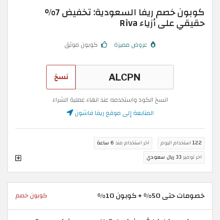
كوبون خصم ريفا السعودية: تخفيض 7%
حقيقي على أزياء Riva
عروض مميزة
كوبون موثق
نسخ
انسخ الكود واستخدمه عند انهاء عملية الشراء
المتابعة إلى موقع ريفا فاشون
122
استخدام اليوم
اخر استخدام منذ
6 ساعة
اخر توفير
33 ريال سعودي
خصومات حتى 50% + كوبون 10%
كوبون خصم