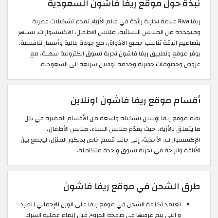
نبذة حول موقع ريفا فاشون السعودية
ريفا Riva علامة تجارية رائدة في عالم الأزياء تقدم تشكيلات عصرية
ومتجددة من الملابس النسائية، ملابس الاطفال، الاكسسوارات. تشتهر
بتصاميم انيقة تناسب جميع الاذواق، مع جودة عالية وأسعار تنافسية.
يوفر موقع وتطبيق ريفا فاشون تجربة تسوق الكترونية سهلة، مع
عروض وخصومات حصرية وخدمة توصيل سريعة الى السعودية.
أقسام موقع ريفا فاشون اونلاين
يضم موقع ريفا اونلاين تشكيلة واسعة من الأقسام المميزة في كل
ما يتعلق بالأزياء، حيث يقدّم ملابس النساء، ملابس الأطفال،
الإكسسوارات، الأحذية، إلى جانب قسم خاص بديكور المنزل، ليجمع بين
الأناقة والراحة في تجربة تسوق واحدة متكاملة.
طرق الشحن في موقع ريفا فاشون
تعتمد تكلفة الشحن في موقع ريفا على الوزن الإجمالي للطرد
و التي يتم عرضها في صفحة الخروج قبل إتمام عملية الشراء.