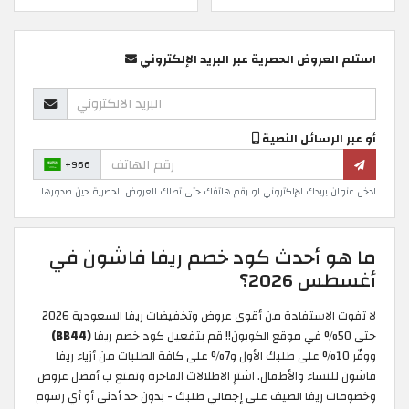
استلم العروض الحصرية عبر البريد الإلكتروني
أو عبر الرسائل النصية
+966
ادخل عنوان بريدك الإلكتروني او رقم هاتفك حتى تصلك العروض الحصرية حين صدورها
ما هو أحدث كود خصم ريفا فاشون في
أغسطس 2026؟
لا تفوت الاستفادة من أقوى عروض وتخفيضات ريفا السعودية 2026
حتى 50% في موقع الكوبون!! قم بتفعيل كود خصم ريفا
(BB44)
ووفّر 10% على طلبك الأول و7% على كافة الطلبات من أزياء ريفا
فاشون للنساء والأطفال. اشترِ الاطلالات الفاخرة وتمتع ب أفضل عروض
وخصومات ريفا الصيف على إجمالي طلبك - بدون حد أدنى أو أي رسوم