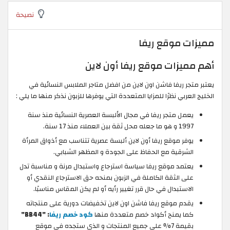
نصيحة
مميزات موقع ريفا
أهم مميزات موقع ريفا أون لاين
يعتبر متجر ريفا فاشن اون لاين من افضل متاجر الملابس النسائية في
الخليج العربي نظرًا للمزايا المتعددة التي يوفرها للزبون نذكر منها ما يلي :
يعمل متجر ريفا في مجال الألبسة العصرية النسائية منذ سنة
1997 و هو ما جعله محل ثقة بين العملاء منذ 17 سنة.
يوفر موقع ريفا أون لاين ألبسة عصرية تتناسب مع أذواق المرأة
الشرقية مع الحفاظ على الجودة و المظهر الشبابي.
يعتمد موقع ريفا سياسة استرجاع واستبدال مرنة و مناسبة تدل
على الثقة الكاملة في الزبون بمنحه حق الاسترجاع النقدي أو
الاستبدال في حال قرر تغيير رأيه أو لم يكن المقاس مناسبًا.
يقدم موقع ريفا فاشن اون لاين تخفيضات دورية على منتجاته
كما يمنح أكواد خصم متعددة منها
كود خصم ريفا
: "BB44"
بقيمة 7% على جميع المنتجات و الذي ستجده في موقع