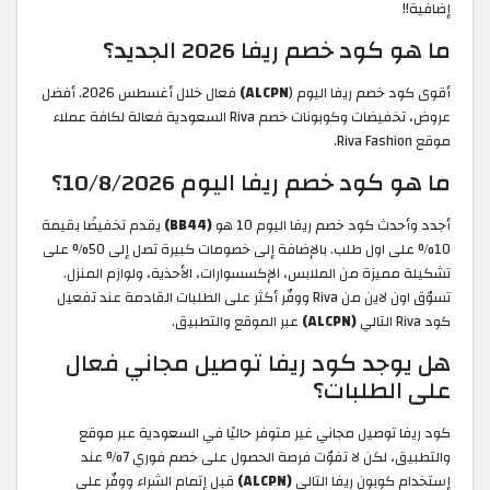
إضافية!!
ما هو كود خصم ريفا 2026 الجديد؟
أقوى كود خصم ريفا اليوم (
ALCPN)
فعال خلال أغسطس 2026. أفضل
عروض، تخفيضات وكوبونات خصم Riva السعودية فعالة لكافة عملاء
موقع Riva Fashion.
ما هو كود خصم ريفا اليوم 10/8/2026؟
أجدد وأحدث كود خصم ريفا اليوم 10 هو
(BB44)
يقدم تخفيضًا بقيمة
10% على اول طلب. بالإضافة إلى خصومات كبيرة تصل إلى 50% على
تشكيلة مميزة من الملابس، الإكسسوارات، الأحذية، ولوازم المنزل.
تسوّق اون لاين من Riva ووفّر أكثر على الطلبات القادمة عند تفعيل
كود Riva التالي
(ALCPN)
عبر الموقع والتطبيق.
هل يوجد كود ريفا توصيل مجاني فعال
على الطلبات؟
كود ريفا توصيل مجاني غير متوفر حاليًا في السعودية عبر موقع
والتطبيق، لكن لا تفوّت فرصة الحصول على خصم فوري 7% عند
إستخدام كوبون ريفا التالي
(ALCPN)
قبل إتمام الشراء ووفّر على