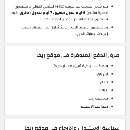
يتم شحن منتجك عبر شركة FedEx للشحن الدولي و تستغرق
عملية الشحن
6 أيام لدول الخليج , 7 أيام للدول الاخرى
،
فيما
تستغرق عملية الشحن يومين لدولة الكويت.
قد تستغرق عملية الشحن وقتًا أطول من المعتاد بسبب
إجراءات جمارك الدول.
طرق الدفع المتوفرة في موقع ريفا
البطاقات البنكية (فيزا، ماستر كارد).
أبل باي.
مدى.
KNET.
محفظة ريفا.
نقدًا عند الاستلام.
سياسة الاستبدال والإرجاع في موقع ريفا