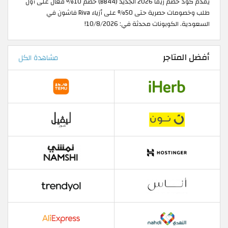
يقدم كود خصم ريفا 2026 الجديد (BB44) خصم 10% فعال على أول
طلب وخصومات حصرية حتى 50% على أزياء Riva فاشون في
السعودية. الكوبونات محدثة في: 10/8/2026!
أفضل المتاجر
مشاهدة الكل