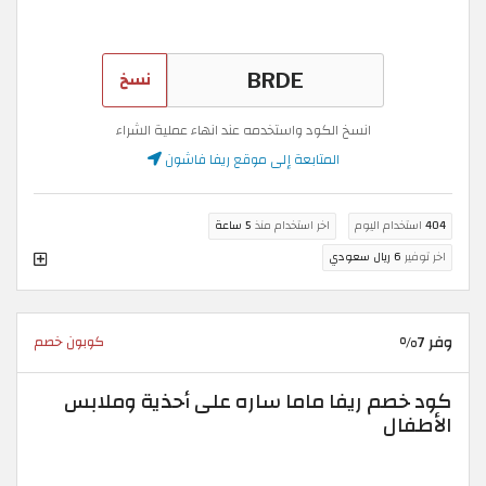
نسخ
انسخ الكود واستخدمه عند انهاء عملية الشراء
المتابعة إلى موقع ريفا فاشون
404
استخدام اليوم
اخر استخدام منذ
5 ساعة
اخر توفير
6 ريال سعودي
وفر 7%
كوبون خصم
كود خصم ريفا ماما ساره على أحذية وملابس
الأطفال