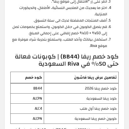
انقر على زر "الانتقال إلى موقع ريفا".
اختر ما يعجبك من الملابس النسائية، الأطفال، والديكورات
المنزلية.
أضف المنتجات المفضلة لديك الى سلة التسوق.
قم بلصق الكوبون في حقل الكوبون، واستمتع بخصومات تصل
إلى 50% + 10% خصم إضافي على إجمالي المبلغ.
استكمل بياناتك وأكد الطلب، واستمتع بتجربة شراء موفرة مع
موقع Riva.
كود خصم ريفا (BB44) | كوبونات فعالة
حتى 50% في Riva السعودية
تفاصيل عرض ريفا فاشون
كود خصم
كود خصم ريفا 2026
BB44
كود ريفا السعودية
ALCPN
كود خصم ريفا أول طلب
ALC4
كوبون خصم ريفا السعودية
ALCPN