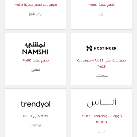
خصم لغاية 80%
كوبونات خصم حصرية 10%
نون
ليفل شوز
خصومات حتى 85% + كوبونات
خصم لغاية 80%
15%
نمشي
هوستنجر
كوبونات وخصومات فعالة
خصم حتى 90%
100%
ترينديول
اناس