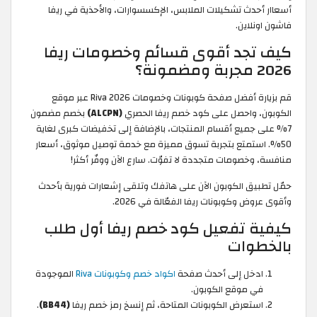
أسعاار أحدث تشكيلات الملابس، الإكسسوارات، والأحذية في ريفا
فاشون اونلاين.
كيف تجد أقوى قسائم وخصومات ريفا
2026 مجربة ومضمونة؟
قم بزيارة أفضل صفحة كوبونات وخصومات Riva 2026 عبر موقع
الكوبون، واحصل على كود خصم ريفا الحصري
(ALCPN)
بخصم مضمون
7% على جميع أقسام المنتجات، بالإضافة إلى تخفيضات كبرى لغاية
50%. استمتع بتجربة تسوق مميزة مع خدمة توصيل موثوق، أسعار
منافسة، وخصومات متجددة لا تفوّت. سارع الآن ووفّر أكثر!
حمّل تطبيق الكوبون الآن على هاتفك وتلقى إشعارات فورية بأحدث
وأقوى عروض وكوبونات ريفا الفعّالة في 2026.
كيفية تفعيل كود خصم ريفا أول طلب
بالخطوات
ادخل إلى أحدث صفحة
اكواد خصم وكوبونات Riva
الموجودة
في موقع الكوبون.
استعرض الكوبونات المتاحة، ثم إنسخ رمز خصم ريفا
(BB44)
.