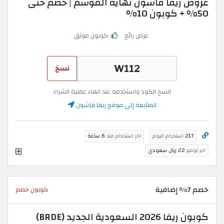
عروض ريفا فاشون نهاية الموسم | خصم حتى
50% + كوبون 10%
عرض رائع
كوبون موثق
نسخ
انسخ الكود واستخدمه عند انهاء عملية الشراء
المتابعة إلى موقع ريفا فاشون
217
استخدام اليوم
اخر استخدام منذ
6 ساعة
اخر توفير
22 ريال سعودي
خصم 7% إضافية
كوبون خصم
كوبون ريفا 2026 السعودية الجديد (BRDE)