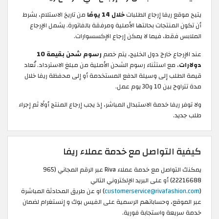
يتيح موقع ريفا إرجاع الطلبات
خلال 14 يومًا
من تاريخ الاستلام، بشرط
أن تكون المنتجات بحالتها الأصلية ومرفقة بالفاتورة. يشمل الإرجاع
الملابس فقط، فيما لا يمكن إرجاع الإكسسوارات.
عند الإرجاع خارج دول الخليج، يتم خصم
رسوم شحن بقيمة 10
دولارات
، مع استثناء رسوم الشحن الأصلية من مبلغ الاسترداد. تُعاد
قيمة الطلب إلى وسيلة الدفع المستخدمة أو إلى محفظة ريفا خلال
مدة تتراوح بين 10 و30 يوم عمل.
ولا توفر ريفا خدمة الاستبدال المباشر، إذ يجب إرجاع المنتج أولًا ثم إجراء
طلب جديد.
كيفية التواصل مع خدمة عملاء ريفا
يمكنك التواصل مع خدمة عملاء Riva عبر الرقم المجاني (965
22216688‬) أو على البريد الإلكتروني التالي
(
customerservice@rivafashion.com
) او عن طريق المحادثة المباشرة
عبر الموقع، وحساباتهم الرسمية على الفيس بوك و إنستغرام لضمان
خدمة سريعة واستجابة فورية.