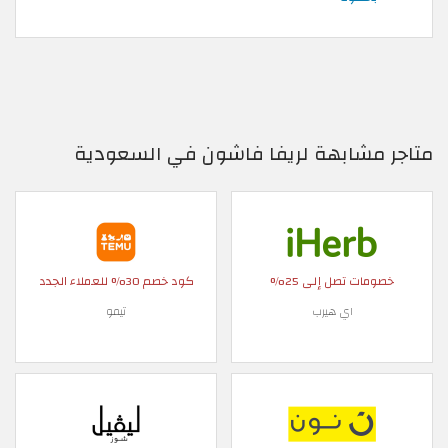
متاجر مشابهة لريفا فاشون في السعودية
خصومات تصل إلى 25%
كود خصم 30% للعملاء الجدد
اي هيرب
تيمو