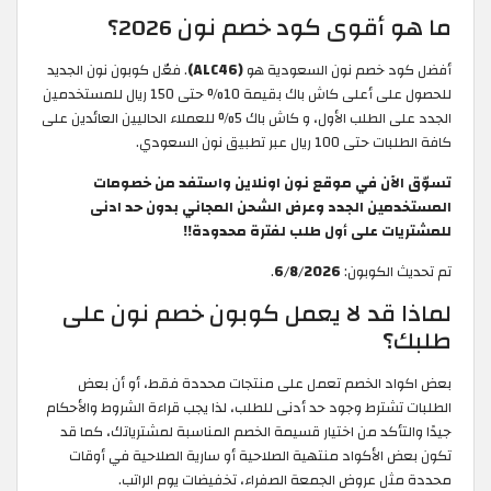
ما هو أقوى كود خصم نون 2026؟
أفضل كود خصم نون السعودية هو
(ALC46)
. فعّل كوبون نون الجديد
للحصول على أعلى كاش باك بقيمة 10% حتى 150 ريال للمستخدمين
الجدد على الطلب الأول، و كاش باك 5% للعملاء الحاليين العائدين على
كافة الطلبات حتى 100 ريال عبر تطبيق نون السعودي.
تسوّق الآن في موقع نون اونلاين واستفد من خصومات
المستخدمين الجدد وعرض الشحن المجاني بدون حد ادنى
للمشتريات على أول طلب لفترة محدودة!!
تم تحديث الكوبون:
6/8/2026
.
لماذا قد لا يعمل كوبون خصم نون على
طلبك؟
بعض اكواد الخصم تعمل على منتجات محددة فقط، أو أن بعض
الطلبات تشترط وجود حد أدنى للطلب، لذا يجب قراءة الشروط والأحكام
جيدًا والتأكد من اختيار قسيمة الخصم المناسبة لمشترياتك، كما قد
تكون بعض الأكواد منتهية الصلاحية أو سارية الصلاحية في أوقات
محددة مثل عروض الجمعة الصفراء، تخفيضات يوم الراتب.