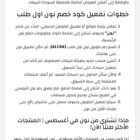
بالإضافة إلى أفضل العروض الخاصة بالجمعة السوداء/البيضاء.
خطوات تفعيل كود خصم نون اول طلب
تفضل بزيارة موقع أو تطبيق الكوبون الرسمي، ابحث عن متجر
"نون"
وسوف تنتقل إلى صفحة اكواد وكوبونات خصم نون
الرئيسية.
انسخ رمز كوبون نون اول طلب
(ALC46)
، ثم حمّل تطبيق نون
على هاتفك.
أنشئ حساب جديد بتعبئة البيانات المطلوبة، ثم تأكد من
تفعيل حسابك حتى تبدأ التسوق.
والآن سجّل الدخول عبر حسابك الجديد، ثم أضف منتجاتك
المفضلة إلى سلة التسوق.
بعد ذلك، انتقل إلى صفحة الدفع، قم بلصق رمز نون الترويجي
في المربع بشكل صحيح وبدون مسافات.
سيتم تفعيل الكوبون وسوف تحصل على تخفيض رائع على
طلبك الأول من نون.
ماذا تشتري من نون في أغسطس | المنتجات
الأكثر طلبًا الآن!
إذا كنت تبحث عن المنتجات الأكثر مبيعًا في نون السعودية خلال شهر