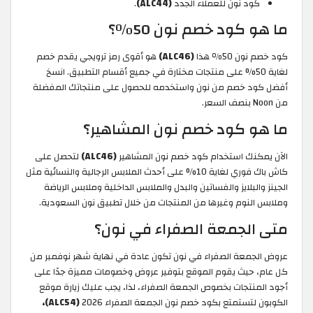
كود نون للعملاء الجدد
(ALC44)
.
ما هو كود خصم نون 50٪؟
كود خصم نون 50٪ هذا
(ALC46)
هو أقوى رمز ترويجي يقدم خصم
لغاية 50% على منتجات مختارة في جميع أقسام التطبيق. انسخ
أفضل كود خصم من نون واستخدمه للحصول على منتجاتك المفضلة
من Noon بنصف السعر.
ما هو كود خصم نون المشاهير؟
الآن يمكنك استخدام كود خصم نون المشاهير
(ALC46)
لتحصل على
كاش باك فوري لغاية 10% على أحدث الملابس الرجالية والنسائية مثل
الجينز والبلايز والفساتين والبدل والملابس الداخلية وملابس الرياضة
وملابس النوم وغيرها من المنتجات من خلال تطبيق نون السعودية.
متى الجمعة الصفراء في نون؟
عروض الجمعة الصفراء في نون تكون عادة في نهاية شهر نوفمبر من
كل عام، حيث يقوم الموقع بتوفير عروض وخصومات مميزة جدًا على
أجود المنتجات بخصوص الجمعة الصفراء، لذا، يجب عليك زيارة موقع
الكوبون لتستمتع بكود خصم نون الجمعة الصفراء 2026
(ALC54)،