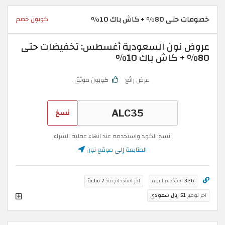
خصومات حتى 80% + كاش باك 10%
كوبون خصم
عروض نون السعودية أغسطس: تخفيضات حتى
80% + كاش باك 10%
عرض رائع
كوبون موثق
نسخ
انسخ الكود واستخدمه عند انهاء عملية الشراء
المتابعة إلى موقع نون
326
استخدام اليوم
اخر استخدام منذ
7 ساعة
اخر توفير
51 ريال سعودي