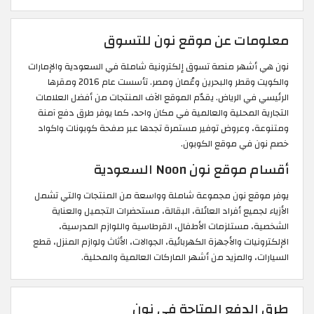
معلومات عن موقع نون للتسوق
نون هي أشهر منصة تسوق إلكترونية شاملة في السعودية والإمارات
والكويت وقطر والبحرين وعُمان ومصر. تأسست عام 2016 ومقرها
الرئيسي في الرياض. يقدّم الموقع الآف المنتجات من أفضل العلامات
التجارية المحلية والعالمية في مكان واحد، كما يوفر طرق دفع آمنة
ومتنوعة، وعروض توفير مستمرة تجدها عبر صفحة كوبونات واكواد
خصم نون في موقع الكوبون.
أقسام موقع نون Noon السعودية
يوفر موقع نون مجموعة شاملة وواسعة من المنتجات والتي تشمل
الأزياء لجميع أفراد العائلة، البقالة، مستحضرات التجميل والعناية
الشخصية، مستلزمات الأطفال، القرطاسية واللوازم المدرسية،
الإلكترونيات والأجهزة الكهربائية، الجوالات، الأثاث ولوازم المنزل، قطع
السيارات، والمزيد من أشهر الماركات العالمية والمحلية.
طرق الدفع المتاحة في نون