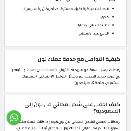
البطاقات البنكية (فيزا، ماستركارد، أمريكان إكسبريس).
مدى.
تطبيقات تابي وتمارا.
الدفع عند الاستلام.
كيفية التواصل مع خدمة عملاء نون
يمكنك ارسال رسالة عبر البريد الإلكتروني (care@noon.com)، او التواصل
مع مركز خدمة العملاء عبر وسائل التواصل الاجتماعي (فيسبوك،
انستغرام، منصة X، ولينكد إن).
كيف احصل على شحن مجاني من نون إلى
السعودية؟
بإمكانك تحصيل الشحن المجاني من نون.كوم إذا كانت قيمة طلبك
تساوي 100 درهم اماراتي أو 200 ريال سعودي أو 250 جنيه مصري،