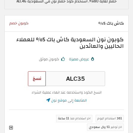
خصم لغاية 80%, استخدم كود خصم نون في السعودية ALC46
كاش باك 5%
كوبون خصم
كوبون نون السعودية كاش باك 5% للعملاء
الحاليين والعائدين
عروض مميزة
كوبون موثق
نسخ
انسخ الكود واستخدمه عند انهاء عملية الشراء
المتابعة إلى موقع نون
361
استخدام اليوم
اخر استخدام منذ
11 ساعة
اخر توفير
51 ريال سعودي