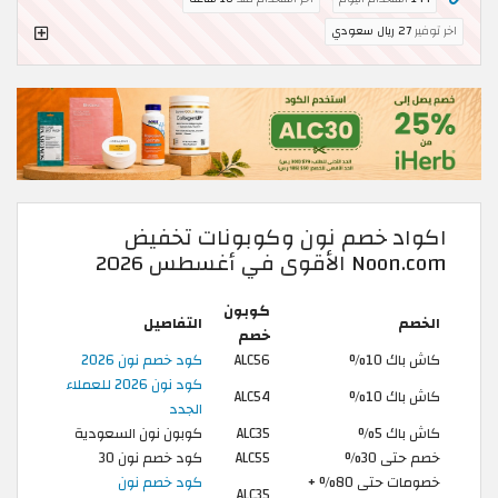
اخر توفير
27 ريال سعودي
اكواد خصم نون وكوبونات تخفيض
Noon.com الأقوى في أغسطس 2026
كوبون
الخصم
التفاصيل
خصم
كاش باك 10%
ALC56
كود خصم نون 2026
كود نون 2026 للعملاء
كاش باك 10%
ALC54
الجدد
كاش باك 5%
ALC35
كوبون نون السعودية
خصم حتى 30%
ALC55
كود خصم نون 30
خصومات حتى 80% +
كود خصم نون
ALC35