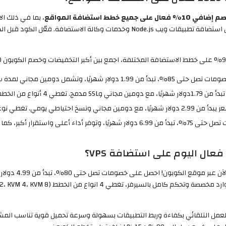
 على جميع خطط استضافة المواقع
، بما في ذلك ا
السحابية، استضافة VPS، بالإضافة إلى حلول متقدمة مثل استضافة تطبيقات ويب .js
 حتى 85%، تبدأ من 1.99 دولار شهريًا، وتشمل دومين مجاني لمدة سنة وشهادة SSL.