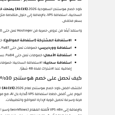
كود خصم هوستنجر السعودية 2026
(ALC15)
يمنحك خصم إضافي 10% فعال
بسعر مخفض.
واستفد أيضًا من عروض حصرية من Hostinger تصل حتى 90% على خطط الاستضافة المختلفة، اجمع بين أكبر التخفيضات وخصم الكوبون 10% على خطط الاستضافة التالية:
الاستضافة المشتركة (استضافة المواقع):
خصومات تصل
استضافة ووردبريس:
خصومات تصل حتى 87%، تبدأ من 1.79دولار شهريًا، مع دومين مجاني وSSL مدمج. تغطي 4 أنواع من الخطط (,Single Premium ,Business, Cloud Startup).
استضافة الأعمال:
خصومات تصل حتى 84%، بسعر يبدأ من 2.99 دولار شهريًا، مع دومين مجاني ونسخ احتياطي يومي. تغطي نوعين من الخطط (Business + AI ,Cloud Startup + AI)
استضافة سحابية:
إضافية عند الاشتراك لمدة 48 شهرًا.
كيف تحصل على خصم هوستنجر 10% فعال اليوم على استضافة VPS؟
اكتشف افضل كود خصم هوستنجر لعام 2026
(ALC15)
مرنة وسرعة تحميل قوية لإدارة المواقع والتطبيقات.