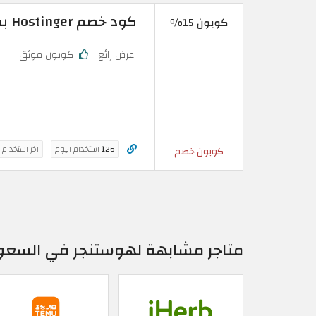
كود خصم Hostinger بقيمة 15% فعال على شراء دومين هوستنجر
كوبون 15%
عرض رائع
كوبون موثق
126
استخدام اليوم
اخر استخدام 
كوبون خصم
متاجر مشابهة لهوستنجر في السعو