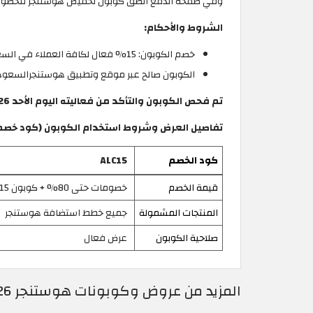
وفي صفحة الدفع ألصق كوبون تخفيض هوستنجر للحصول على خصم يصل إلى 80% + 15
الشروط والأحكام:
خصم الكوبون: 15% فعال لكافة العملاء في السعودية.
الكوبون صالح عبر موقع وتطبيق هوستنجرالسعود
تم فحص الكوبون والتأكد من فعاليته اليوم الأحد 9/8/2026.
تفاصيل العرض وشروط استخدام الكوبون (كود خصم هوس
كود الخصم
ALC15
قيمة الخصم
خصومات حتى 80% + كوبون 15%
المنتجات المشمولة
جميع خطط استضافة هوستنجر
صلاحية الكوبون
عرض فعال
المزيد من عروض وكوبونات هوستنجر 2026 فعالة 100% في Hostinger السعودية