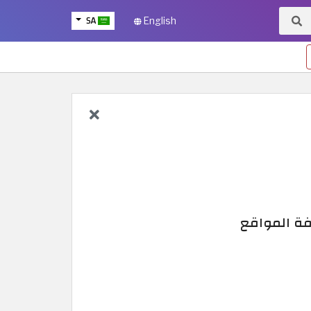
SA
English