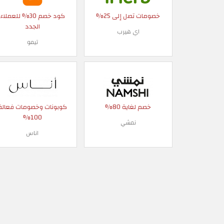
خصومات تصل إلى 25%
كود خصم 30% للعملاء
الجدد
اي هيرب
تيمو
خصم لغاية 80%
كوبونات وخصومات فعالة
100%
نمشي
اناس