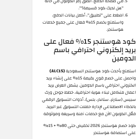
في صفحة الدفع، الصق رمز الكوبون في خانة
"هل لديك كود قسيمة؟".
اضغط على "تطبيق"، أكمل بيانات الدفع،
واستمتع بخصم 15% فعال على جميع خدمات
هوستنجر.
كود هوستنجر 15% فعال على
بريد إلكتروني احترافي باسم
الدومين
استمتع بأحدث كود هوستنجر السعودية
(ALC15)
واحصل على خصم قوي بقيمة 15% على إنشاء بريد
الكتروني احترافي باسم الدومين. يشمل العرض بريد
اعمال متكامل لبناء هوية احترافية، خطط جوجل ورك
سبيس (ستارتر، ستاندر، بلس)، أدوات التسويق الرقمي
بالذكاء الاصطناعي لإدارة حملات التسويق عبر البريد.
فعّل الكوبون الآن مع خدمات آمنة وسريعة وموثوقة
كود خصم هوستنجر 2026 تخفيض حتى 80% + 15%
على استضافة هوستنجر