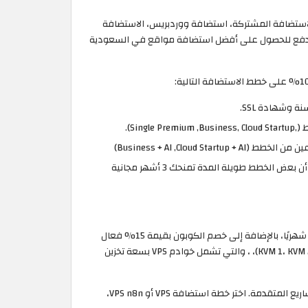
لاستضافة المشتركة، استضافة ووردبريس، الاستضافة
Node وخدمات وكالة الاستضافة. فعّل الكود قبل الدفع للحصول على أفضل استضافة مواقع في السعودية
الاستضافة السحابية: خصومات تصل حتى 75%، تبدأ من 6.99 دولار شهريًا، وتوفر أداء أعلى واستقرار أكبر، كما أن بعض الخطط طويلة المدة تمنحك 3 أشهر مجانية
الآن عبر موقع الكوبون! احصل على خصومات تصل حتى 80%، تبدأ من 4.99 دولار شهريًا، بالإضافة إلى خصم الكوبون بقيمة 15% فعال
اليوم على أفضل خطط استضافة VPS مُدارة بال AI، مع موارد مخصصة وتحكم كامل بالسيرفر، تغطي 4 انواع من الخطط (KVM 1، KVM 2، KVM 4، KVM 8)، ، والتي تشمل خوادم VPS بسعة تخزين
بالإضافة إلى VPS n8n لأتمتة المهام (workflows) وسير العمل التلقائي بكفاءة وربط التطبيقات بسهولة وسرعة تحميل قوية تناسب المشاريع المتقدمة. اختر خطة استضافة VPS أو VPS n8n،