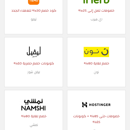
خصومات تصل إلى 25%
كود خصم 30% للعملاء الجدد
اي هيرب
تيمو
خصم لغاية 80%
كوبونات خصم حصرية 10%
نون
ليفل شوز
خصومات حتى 85% + كوبونات
خصم لغاية 80%
15%
نمشي