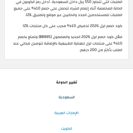
الطلبات التي تتجاوز 550 ريال داخل السعودية. أدخل رمز الكوبون في
الخانة المخصصة أثناء إتمام الشراء لتحصل على خصم 10% على جميع
الطلبات للمستخدمين الجدد والحاليين عبر موقع وتطبيق IZIL.
كود خصم ايزل 2026 تخفيض 10% مجرب على كل منتجات IZIL
فعّل كود خصم ايزل 2026 الجديد والمضمون (BB885) وتمتع بخصم
10% على منتجات ايزل للعناية الطبيعية بالإضافة لتوصيل مجاني عند
الطلب بأكثر من 200 درهم.
تغيير الدولة
السعودية
الإمارات العربية
الكويت