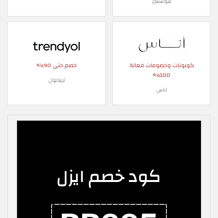
هوستنجر
كوبونات وخصومات فعالة
خصم حتى 90%
100%
ترينديول
اناس