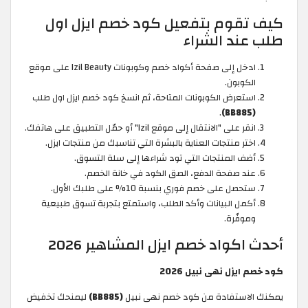
كيف تقوم بتفعيل كود خصم ايزل اول
طلب عند الشراء
ادخل إلى صفحة أكواد خصم وكوبونات Izil Beauty على موقع
الكوبون.
استعرض الكوبونات المتاحة، ثم انسخ كود خصم ايزل اول طلب
.
(BB885)
انقر على "الانتقال إلى موقع Izil" أو حمّل التطبيق على هاتفك.
اختر منتجات العناية بالبشرة التي تناسبك من منتجات ايزل.
أضف المنتجات التي تود شراءها إلى سلة التسوق.
عند صفحة الدفع، الصق الكود في خانة الخصم.
ستحصل على خصم فوري بنسبة 10% على طلبك الأول.
أكمل البيانات وأكد الطلب، واستمتع بتجربة تسوق طبيعية
وموفّرة.
أحدث اكواد خصم ايزل المشاهير 2026
كود خصم ايزل نهى نبيل 2026
يمكنك الاستفادة من كود خصم نهى نبيل
(BB885)
ليمنحك تخفيض