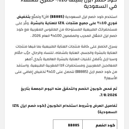
في السعودية
استخدم كود خصم ايزل السعودية
(BB885)
الآن!! وتمتّع
بتخفيض
فوري 10% على جميع منتجات IZIL للعناية بالبشرة
. وفّر على
مستحضراتك الطبيعية المستوحاة من الطقوس المغربية مع كود
خصم ايزل الفعّال المجرب والمضمون 100% العام 2026 .
يسري الخصم على كافة منتجات العناية الطبيعية بما فيها منتجات
العناية بالبشرة والجسم، العناية بالشفاه، للنساء والرجال. جرّب حمّام
وسبا ازيل بأفضل تقنيات العناية بالبشرة العالمية بأيدي أمهر
المعالجين المعربيين ومستحضرات Izil المغربية الطبيعية. واستفد
من كود خصم ازيل (BB885) لتحصل على 10% تخفيض إضافي على
الأسعار!!
تم فحص كوبون الخصم والتحقق منه اليوم الجمعة بتاريخ
7/8/2026.
تفاصيل العرض وشروط استخدام الكوبون (كود خصم ايزل IZIL
السعودية)
كود الخصم
BB885