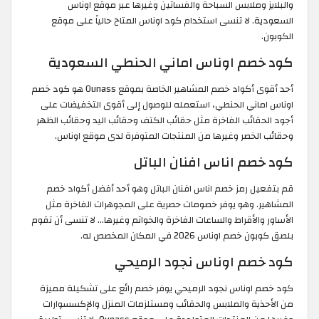
والبلايز وملابس السباحة والفساتين وغيرها عبر موقع اوناس
السعودية. لا تنسى استخدام كود اوناس المتاح حالياً على موقع
الكوبون.
كود خصم اوناس اماني الحنطي السعودية
أحد أقوى أكواد خصم المشاهير الخاصة بموقع Ounass هو كود خصم
اوناس اماني الحنطي، استعمله للوصول إلى أقوى التخفيضات على
أجود الحقائب الفاخرة مثل حقائب الكتف وحقائب اليد وحقائب الظهر
وحقائب الخصر وغيرها من المنتجات المتوفرة لدى موقع اوناس.
كود خصم اناس افنان الباتل
قم بتفعيل رمز خصم اناس افنان الباتل وهو أحد أفضل أكواد خصم
المشاهير. وهو يوفر خصومات حصرية على المجوهرات الفاخرة مثل
الأساور والأقراط والساعات الفاخرة والخواتم وغيرها... لا تنسى أن تقوم
بلصق كوبون خصم اوناس 2026 في المكان المخصص له.
كود خصم اوناس نجود الرميحي
كود خصم اوناس نجود الرميحي يوفر خصم رائع على تشكيلة مميزة
من الأحذية والملابس والحقائب ومستلزمات المنزل والإكسسوارات