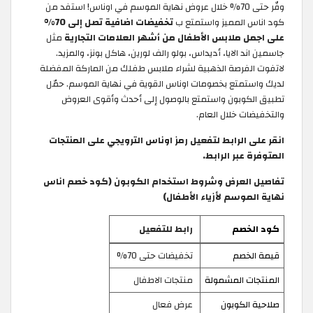
وفّر حتى 70% خلال عروض نهاية الموسم في اوناس! استفد من
كود اناس المميز
واستمتع ب
تخفيضات اضافية تصل إلى 70%
على اجمل ملابس الأطفال من أشهر العلامات التجارية
مثل
جاسمين اند الايا، أديداس، بولو رالف لورين، هاكل بونز، والمزيد.
لاتفوت الفرصة الذهبية لشراء ملابس طفلك من الماركة المفضلة
لديك واستمتع بخصومات اوناس القوية في نهاية الموسم. حمّل
تطبيق الكوبون واستمتع بالوصول إلى أحدث وأقوى العروض
والتخفيضات خلال العام.
انقر على الرابط لتفعيل رمز اوناس الترويجي على المنتجات
المتوفرة عبر الرابط.
تفاصيل العرض وشروط استخدام الكوبون (كود خصم اناس
نهاية الموسم لأزياء الأطفال)
كود الخصم
رابط للتفعيل
قيمة الخصم
تخفيضات حتى 70%
المنتجات المشمولة
منتجات الاطفال
صلاحية الكوبون
عرض فعال