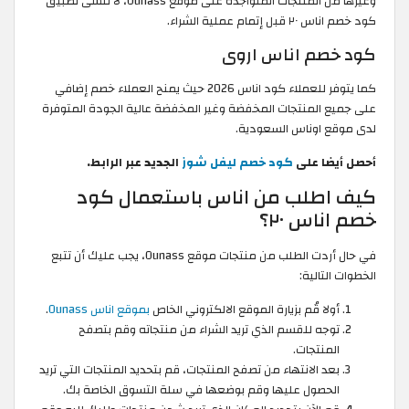
وغيرها من المنتجات المتواجدة على موقع Ounass، لا تنسى تطبيق
كود خصم اناس ٢٠ قبل إتمام عملية الشراء.
كود خصم اناس اروى
كما يتوفر للعملاء كود اناس 2026 حيث يمنح العملاء خصم إضافي
على جميع المنتجات المخفضة وغير المخفضة عالية الجودة المتوفرة
لدى موقع اوناس السعودية.
أحصل أيضا على
كود خصم ليفل شوز
الجديد عبر الرابط.
كيف اطلب من اناس باستعمال كود
خصم اناس ٢٠؟
في حال أردت الطلب من منتجات موقع Ounass، يجب عليك أن تتبع
الخطوات التالية:
أولا قُم بزيارة الموقع الالكتروني الخاص
بموقع اناس Ounass
.
توجه للقسم الذي تريد الشراء من منتجاته وقم بتصفح
المنتجات.
بعد الانتهاء من تصفح المنتجات، قم بتحديد المنتجات التي تريد
الحصول عليها وقم بوضعها في سلة التسوق الخاصة بك.