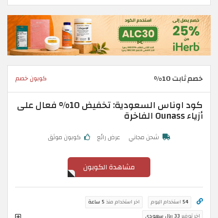
خصم ثابت 10%
كوبون خصم
كود اوناس السعودية: تخفيض 10% فعال على
أزياء Ounass الفاخرة
شحن مجاني
عرض رائع
كوبون موثق
مشاهدة الكوبون
54
استخدام اليوم
اخر استخدام منذ
5 ساعة
اخر توفير
33 ريال سعودي