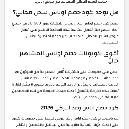
خدمة السعر المثالي المقدمة من موقع أناس.
هل يوجد كود خصم اوناس شحن مجاني؟
يقدم كود خصم اوناس شحن مجاني للطلبات فوق 500 ريال في جميع
أنحاء السعودية، تفضل بمتابعة هذه الصفحة للاطلاع على أفضل
عروض الشحن المجاني عند الطلب عبر موقع أو تطبيق اوناس
السعودية.
أقوى كوبونات خصم اوناس المشاهير
حاليًا
احصل على خصومات على مشتريات أُناس المدعومة من المؤثرين مع
Alcoupon. استفد من مجموعتنا المختارة من كودات خصم اناس
الخاصة بالمشاهير والمؤثرين لزيادة التوفير وتجربة تسوق لا مثيل لها. لا
تفوت هذه الفرصة لتتسوق أحدث صيحات الموضة من أهم المصممين
مع البقاء في حدود ميزانيتك.
كود خصم اناس وعد التركي 2026
قم باستخدام كود خصم اناس وعد التركي لتحصل على خصومات كبيرة
على أحدث الأزياء النسائية والرجالية مثل البناطيل والقمصان والتنانير