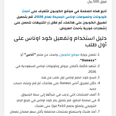
فوق 500 ريال.
تابع هذه الصفحة في موقع الكوبون لتتعرف على
أحدث
كوبونات وخصومات اوناس الجديدة لعام 2026
، قم بتحميل
تطبيق الكوبون على هاتفك، ثم فعّل زر التنبيهات لتحصل على
إشعارات فورية بأحدث العروض.
دليل استخدام وتفعيل كود اوناس على
أول طلب
تفضل بزيارة
موقع الكوبون
، وابحث عن متجر
"أناس"
أو
.
"Ounass"
شاهد قائمة بأفضل عروض وكوبونات اوناس السعودية في
2026.
انسخ كود خصم اوناس اول طلب من هنا.
حمّل تطبيق أناس Ounass على هاتفك، ثم قم بإنشاء حساب
جديد.
أضف المنتجات التي ترغب في شرائها إلى سلة التسوق.
في صفحة الدفع، قم بلصق رمز كود اوناس في مربع الرمز
الترويجي وتمتع بخصم 10% فورًا على طلبك.
أكد طلبك واستمتع بمنتجات مخفضة بأقل سعر ممكن بضمان