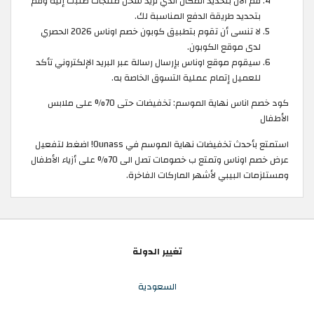
قم الآن بتحديد المكان الذي تريد شحن منتجات طلبك إليه وقم
بتحديد طريقة الدفع المناسبة لك.
لا تنسى أن تقوم بتطبيق كوبون خصم اوناس 2026 الحصري
لدى موقع الكوبون.
سيقوم موقع اوناس بإرسال رسالة عبر البريد الإلكتروني تأكد
للعميل إتمام عملية التسوق الخاصة به.
كود خصم اناس نهاية الموسم: تخفيضات حتى 70% على ملابس
الأطفال
استمتع بأحدث تخفيضات نهاية الموسم في Ounass! اضغط لتفعيل
عرض خصم اوناس وتمتع ب خصومات تصل الى 70% على أزياء الأطفال
ومستلزمات البيبي لأشهر الماركات الفاخرة.
تغيير الدولة
السعودية