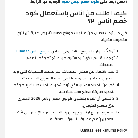
أحصل أيضا على
كود خصم ليفل شوز
الجديد عبر الرابط.
كيف اطلب من اناس باستعمال كود
خصم اناس ٢٠؟
في حال أردت الطلب من منتجات موقع Ounass، يجب عليك أن تتبع
الخطوات التالية:
أولا قُم بزيارة الموقع الالكتروني الخاص
بموقع اناس Ounass
.
توجه للقسم الذي تريد الشراء من منتجاته وقم بتصفح
المنتجات.
بعد الانتهاء من تصفح المنتجات، قم بتحديد المنتجات التي تريد
الحصول عليها وقم بوضعها في سلة التسوق الخاصة بك.
قم الآن بتحديد المكان الذي تريد شحن منتجات طلبك إليه وقم
بتحديد طريقة الدفع المناسبة لك.
لا تنسى أن تقوم بتطبيق كوبون خصم اوناس 2026 الحصري
لدى موقع الكوبون.
سيقوم موقع اوناس بإرسال رسالة عبر البريد الإلكتروني تأكد
للعميل إتمام عملية التسوق الخاصة به.
Ounass Free Returns Policy