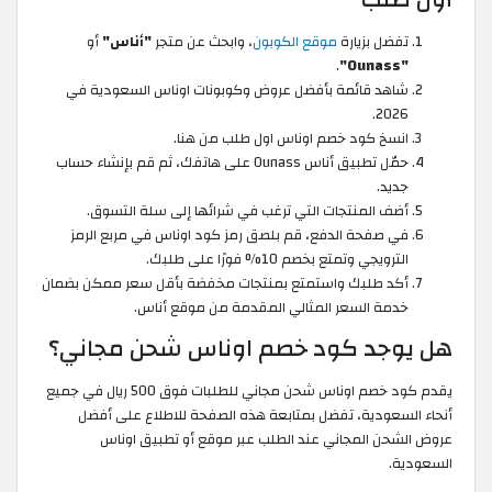
تفضل بزيارة
موقع الكوبون
، وابحث عن متجر
"أناس"
أو
.
"Ounass"
شاهد قائمة بأفضل عروض وكوبونات اوناس السعودية في
2026.
انسخ كود خصم اوناس اول طلب من هنا.
حمّل تطبيق أناس Ounass على هاتفك، ثم قم بإنشاء حساب
جديد.
أضف المنتجات التي ترغب في شرائها إلى سلة التسوق.
في صفحة الدفع، قم بلصق رمز كود اوناس في مربع الرمز
الترويجي وتمتع بخصم 10% فورًا على طلبك.
أكد طلبك واستمتع بمنتجات مخفضة بأقل سعر ممكن بضمان
خدمة السعر المثالي المقدمة من موقع أناس.
هل يوجد كود خصم اوناس شحن مجاني؟
يقدم كود خصم اوناس شحن مجاني للطلبات فوق 500 ريال في جميع
أنحاء السعودية، تفضل بمتابعة هذه الصفحة للاطلاع على أفضل
عروض الشحن المجاني عند الطلب عبر موقع أو تطبيق اوناس
السعودية.