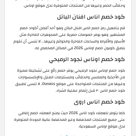
وحقائب الخصر وغيرها من المنتجات المتوفرة لدى موقع اوناس.
كود خصم اناس افنان الباتل
قم بتفعيل رمز خصم اناس افنان الباتل وهو أحد أفضل أكواد خصم
المشاهير. وهو يوفر خصومات حصرية على المجوهرات الفاخرة مثل
الأساور والأقراط والساعات الفاخرة والخواتم وغيرها... لا تنسى أن تقوم
بلصق كوبون خصم اوناس 2026 في المكان المخصص له.
كود خصم اوناس نجود الرميحي
كود خصم اوناس نجود الرميحي يوفر خصم رائع على تشكيلة مميزة
من الأحذية والملابس والحقائب ومستلزمات المنزل والإكسسوارات
وغيرها من المنتجات المتواجدة على موقع Ounass، لا تنسى تطبيق
كود خصم اناس ٢٠ قبل إتمام عملية الشراء.
كود خصم اناس اروى
كما يتوفر للعملاء كود اناس 2026 حيث يمنح العملاء خصم إضافي
على جميع المنتجات المخفضة وغير المخفضة عالية الجودة المتوفرة
لدى موقع اوناس السعودية.