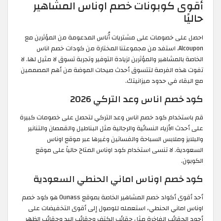
أقوى كوبونات خصم اوناس المشاهير
حاليًا
احصل على خصومات على مشتريات أُناس المدعومة من المؤثرين مع
Alcoupon. استفد من مجموعتنا المختارة من كودات خصم اناس
الخاصة بالمشاهير والمؤثرين لزيادة التوفير وتجربة تسوق لا مثيل لها. لا
تفوت هذه الفرصة لتتسوق أحدث صيحات الموضة من أهم المصممين
مع البقاء في حدود ميزانيتك.
كود خصم اناس وعد التركي 2026
قم باستخدام كود خصم اناس وعد التركي لتحصل على خصومات كبيرة
على أحدث الأزياء النسائية والرجالية مثل البناطيل والقمصان والتنانير
والبلايز وملابس السباحة والفساتين وغيرها عبر موقع اوناس
السعودية. لا تنسى استخدام كود اوناس المتاح حالياً على موقع
الكوبون.
كود خصم اوناس اماني الحنطي السعودية
أحد أقوى أكواد خصم المشاهير الخاصة بموقع Ounass هو كود خصم
اوناس اماني الحنطي، استعمله للوصول إلى أقوى التخفيضات على
أجود الحقائب الفاخرة مثل حقائب الكتف وحقائب اليد وحقائب الظهر