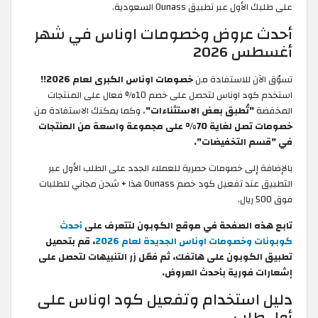
على طلبك الأول عبر تطبيق Ounass السعودية.
أحدث عروض وخصومات اوناس في شهر
أغسطس 2026
تسوّق الآن للاستفادة من
خصومات اوناس الكبرى لعام 2026!!
استخدم كود اوناس لتحصل على خصم 10% فعال على المنتجات
المخفضة
"تُطبق بعض الاستثناءات"
، وكما يمكنك الاستفادة من
خصومات تصل لغاية 70% على مجموعة واسعة من المنتجات
في "قسم التخفيضات".
بالإضافة إلى خصومات حصرية للعملاء الجدد على الطلب الأول عبر
التطبيق عند تفعيل كود خصم Ounass هذا + شحن مجاني للطلبات
فوق 500 ريال.
تابع هذه الصفحة في موقع الكوبون لتتعرف على
أحدث
كوبونات وخصومات اوناس الجديدة لعام 2026
، قم بتحميل
تطبيق الكوبون على هاتفك، ثم فعّل زر التنبيهات لتحصل على
إشعارات فورية بأحدث العروض.
دليل استخدام وتفعيل كود اوناس على
أول طلب