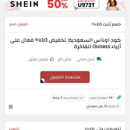
خصم ثابت 10%
كوبون خصم
كود اوناس السعودية: تخفيض 10% فعال على
أزياء Ounass الفاخرة
شحن مجاني
عرض رائع
كوبون موثق
مشاهدة الكوبون
54
استخدام اليوم
اخر استخدام منذ
5 ساعة
اخر توفير
33 ريال سعودي
تخفيضات حتى 70%
تنزيلات