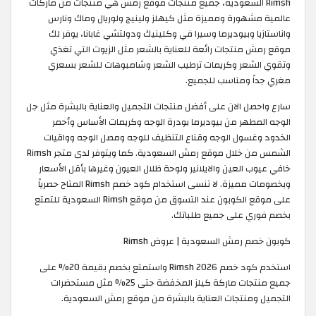
Rimsh السعودية، جميع منتجات موقع رمش هي منتجات من ماركات
عالمية مشهورة ومميزة مثل كيهلز ولينيج ولوريال وماك ونارس
واناستازيا وبيوديرما وسيرا في وكلينيك ودولتشي غابانا، يوفر لك
موقع رمش منتجات رائعة للعناية بالشعر مثل الزيوت التي تغذي
وتقوي الشعر وكريمات ترطيب الشعر وشامبوهات للشعر بسعري
مغري جداً ومناسب للجميع.
سارع واحصل الان على أفضل منتجات التجميل والعناية بالبشرة مثل جل
الوجه المطهر من بيوديرما بودرة الوجه وكريمات الأساس وأحمر
الخدود وغسول الوجه وقناع التنظيف للوجه ومصل الوجه وواقيات
الشمس من خلال موقع رمش السعودية. كما ويتوفر لدى متجر Rimsh
خافي عيوب العين والايلانير ولوحة ظلال العيون وغيرها بأقل الأسعار
وبخصومات مميزة. لا تنسى استخدام كود خصم Rimsh المتاح حصرياً
على موقع الكوبون عند التسوق من موقع Rimsh السعودية للتمتع
بخصم فوري على جميع طلباتك. ​
كوبون خصم رمش السعودية | عروض Rimsh
استخدم كود خصم Rimsh 2026 واستمتع بخصم بقيمة 20% على
جميع منتجات ماركة كيلز المخفضة حتى 25% مثل مستحضرات
التجميل ومنتجات العناية بالبشرة من موقع رمش السعودية.