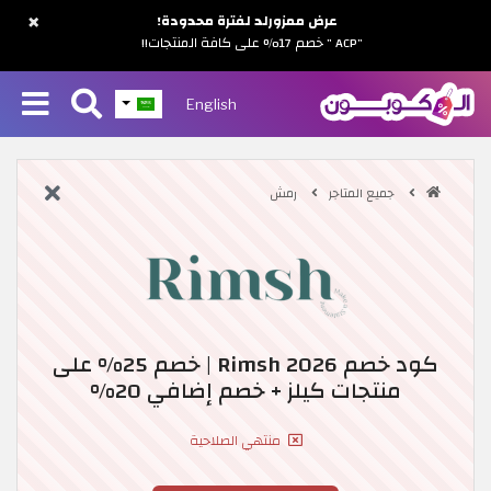
×
عرض ممزورلد لفترة محدودة!
"ACP " خصم 17% على كافة المنتجات!!
English
جميع المتاجر
رمش
كود خصم Rimsh 2026 | خصم 25% على
منتجات كيلز + خصم إضافي 20%
منتهي الصلاحية