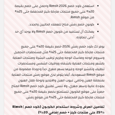
استعمل كود خصم Rimsh 2026 واحصل على خصم بقيمة
20% على جميع منتجات ماركة كيلز المخفضة حتى 25%
من موقع Rimsh.
كوبون خصم رمش متاح للعملاء الحاليين والجدد.
يمكنك أن تستفيد من كوبون خصم Rimsh ولا يوجد أي حد
أدنى لتجاوزه.
يوفر لك كود خصم رمش 2026 خصم بقيمة 20% على جميع
منتجات ماركة كيلز المخفضة حتى 25% مثل مستحضرات التجميل
وسيروم الوجه وماسك الوجه وكريم ترطيب البشرة ومنتجات العناية
بالشعر ومنتجات العناية بالشفاه وواقيات الشمس ومستحضرات
تنظيف وتقشير الوجه وغيرها بسعر مغري جداً وجودة مضمونة من
موقع Rimsh السعودية، أيضا يتوفر لدى موقع رمش منتجات العناية
بمنطقة العين وخافي عيوب العين والايلانير ولوحة ظلال العيون
بجودة عالية وسعر مغري، ولا تنسى تطبيق كود خصم Rimsh المتاح
حصرياً على موقع الكوبون لتستمتع بخصم بقيمة 20% على جميع
منتجات ماركة كيلز المخفضة حتى 25% من موقع رمش.
تفاصيل العرض وشروط استخدام الكوبون (كود خصم Rimsh |
25% على منتجات كيلز + خصم إضافي 20%)