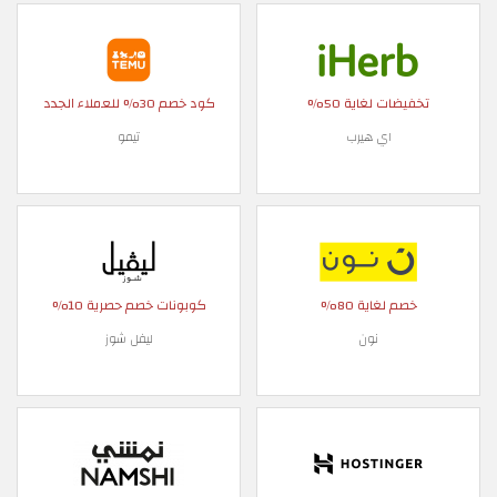
تخفيضات لغاية 50%
كود خصم 30% للعملاء الجدد
اي هيرب
تيمو
خصم لغاية 80%
كوبونات خصم حصرية 10%
نون
ليفل شوز