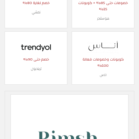
خصومات حتى 85% + كوبونات
خصم لغاية 80%
15%
نمشي
هوستنجر
كوبونات وخصومات فعالة
خصم حتى 90%
100%
ترينديول
اناس