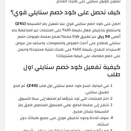
تفعيل كوبون ستايلي
على طلبك القادم.
كيف تحصل على كود خصم ستايلي قوي؟
احصل على كود خصم ستايلي قوي عند تفعيل رمز القسيمة
(Z41)
واستمتع بتخفيض فعال بقيمة 30% على المنتجات غير المخفضة بحد
أقصى
50 ريال
عبر تطبيق Styli فقط!! تصفح صفحة كوبونات خصم
ستايلي للاطلاع على أحدث العروض والخصومات، واستفد من عروض
الاسترداد النقدي بقيمة 50% على طلبك لفترة محدودة! واحصل
على خصم مضاعف على قيمة مشترياتك!
كيفية تفعيل كود خصم ستايلي اول
طلب
في البداية، انسخ كود خصم ستايلي اول طلب
(Z40)
، ثم افتح
تطبيق ستايلي.
اختر المنتجات التي تود شراؤها ثم اضفها إلى سلة التسوق.
انتقل إلى صفحة الدفع، وفي الصندوق المخصص الصق رمز
القسيمة بشكل صحيح.
سوف تلاحظ وجود تخفيض فوري على جميع طلباتك دون
استثناء.
قم بتأكيد الطلب، وتمتع بمشترياتك من ستايلي بأسعار