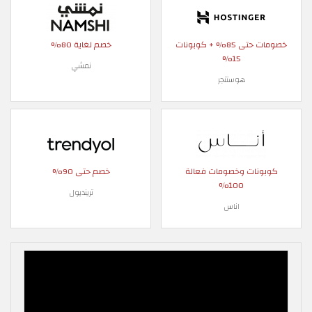
خصومات حتى 85% + كوبونات
خصم لغاية 80%
15%
نمشي
هوستنجر
كوبونات وخصومات فعالة
خصم حتى 90%
100%
ترينديول
اناس