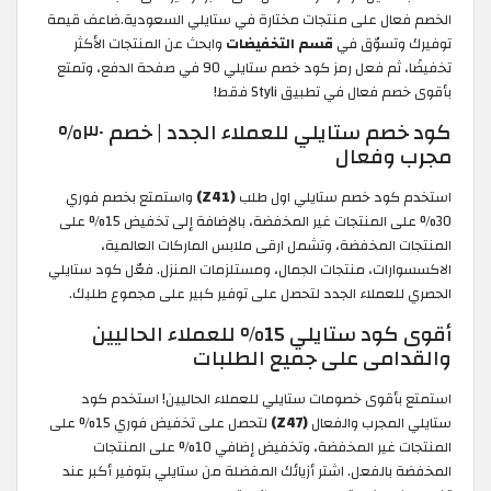
الخصم فعال على منتجات مختارة في ستايلي السعودية.ضاعف قيمة
توفيرك وتسوّق في
قسم التخفيضات
وابحث عن المنتجات الأكثر
تخفيضًا، ثم فعل رمز كود خصم ستايلي 90 في صفحة الدفع، وتمتع
بأقوى خصم فعال في تطبيق Styli فقط!
كود خصم ستايلي للعملاء الجدد | خصم ٣٠%
مجرب وفعال
استخدم كود خصم ستايلي اول طلب
(Z41)
واستمتع بخصم فوري
30% على المنتجات غير المخفضة، بالإضافة إلى تخفيض 15% على
المنتجات المخفضة، وتشمل ارقى ملابس الماركات العالمية،
الاكسسوارات، منتجات الجمال، ومستلزمات المنزل. فعّل كود ستايلي
الحصري للعملاء الجدد لتحصل على توفير كبير على مجموع طلبك.
أقوى كود ستايلي 15% للعملاء الحاليين
والقدامى على جميع الطلبات
استمتع بأقوى خصومات ستايلي للعملاء الحاليين! استخدم كود
ستايلي المجرب والفعال
(Z47)
لتحصل على تخفيض فوري 15% على
المنتجات غير المخفضة، وتخفيض إضافي 10% على المنتجات
المخفضة بالفعل. اشتر أزيائك المفضلة من ستايلي بتوفير أكبر عند