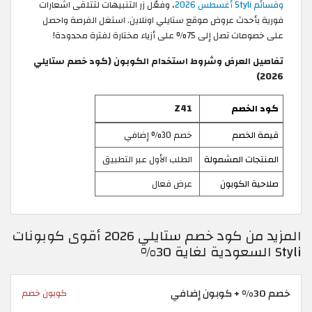
وقسائم Styli أغسطس 2026
، وفعّل زر التنبيهات لتتلقى اشعارات
فورية بأحدث عروض موقع ستايلي اونلاين. استغل الفرصة واحصل
على خصومات تصل إلى 75% على أزياء مختارة لفترة محدودة!
تفاصيل العرض وشروط استخدام الكوبون (كود خصم ستايلي
2026)
كود الخصم
Z41
قيمة الخصم
خصم 30% إضافي
المنتجات المشمولة
الطلب الأول عبر التطبيق
صلاحية الكوبون
عرض فعال
المزيد من كود خصم ستايلي 2026 أقوى كوبونات
Styli السعودية لغاية 30%
خصم 30% + كوبون إضافي
كوبون خصم