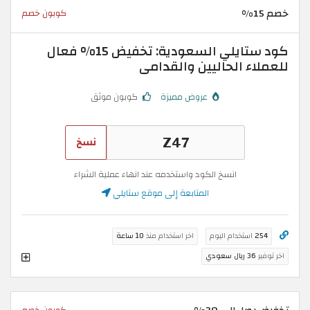
خصم 15%
كوبون خصم
كود ستايلي السعودية: تخفيض 15% فعال
للعملاء الحاليين والقدامى
عروض مميزة
كوبون موثق
نسخ
انسخ الكود واستخدمه عند انهاء عملية الشراء
المتابعة إلى موقع ستايلي
254
استخدام اليوم
اخر استخدام منذ
10 ساعة
اخر توفير
36 ريال سعودي
كوبون خصم