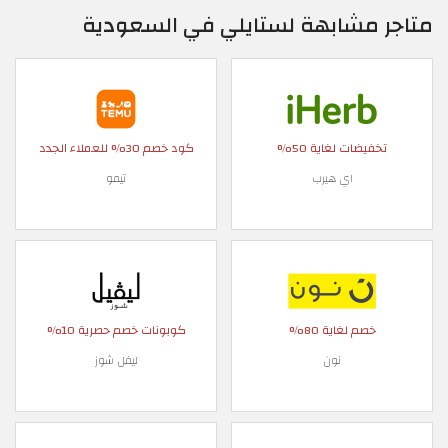
متاجر مشابهة لستايلي في السعودية
تخفيضات لغاية 50%
كود خصم 30% للعملاء الجدد
اي هيرب
تيمو
خصم لغاية 80%
كوبونات خصم حصرية 10%
نون
ليفل شوز