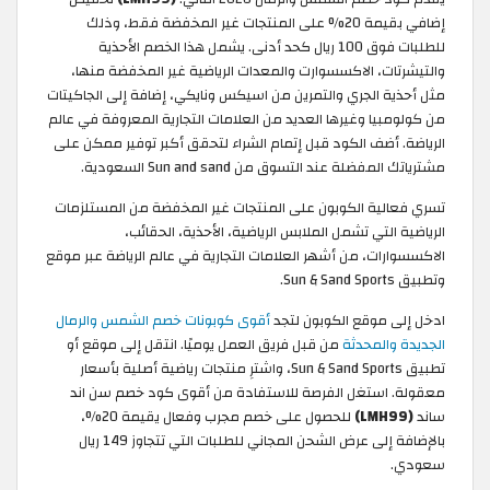
إضافي بقيمة 20% على المنتجات غير المخفضة فقط، وذلك
للطلبات فوق 100 ريال كحد أدنى. يشمل هذا الخصم الأحذية
والتيشرتات، الاكسسوارت والمعدات الرياضية غير المخفضة منها،
مثل أحذية الجري والتمرين من اسيكس ونايكي، إضافة إلى الجاكيتات
من كولومبيا وغيرها العديد من العلامات التجارية المعروفة في عالم
الرياضة. أضف الكود قبل إتمام الشراء لتحقق أكبر توفير ممكن على
مشترياتك المفضلة عند التسوق من Sun and sand السعودية.
تسري فعالية الكوبون على المنتجات غير المخفضة من المستلزمات
الرياضية التي تشمل الملابس الرياضية، الأحذية، الحقائب،
الاكسسوارات، من أشهر العلامات التجارية في عالم الرياضة عبر موقع
وتطبيق Sun & Sand Sports.
ادخل إلى موقع الكوبون لتجد
أقوى كوبونات خصم الشمس والرمال
الجديدة والمحدثة
من قبل فريق العمل يوميًا. انتقل إلى موقع أو
تطبيق Sun & Sand Sports، واشترِ منتجات رياضية أصلية بأسعار
معقولة. استغل الفرصة للاستفادة من أقوى كود خصم سن اند
ساند
(LMH99)
للحصول على خصم مجرب وفعال يقيمة 20%،
بالإضافة إلى عرض الشحن المجاني للطلبات التي تتجاوز 149 ريال
سعودي.