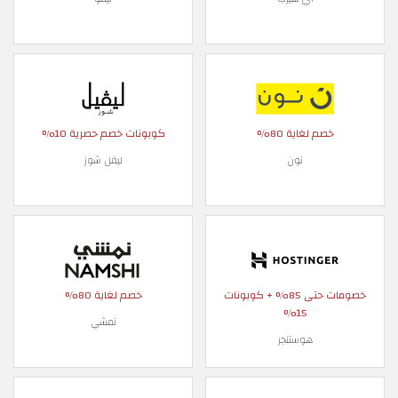
خصم لغاية 80%
كوبونات خصم حصرية 10%
نون
ليفل شوز
خصومات حتى 85% + كوبونات
خصم لغاية 80%
15%
نمشي
هوستنجر