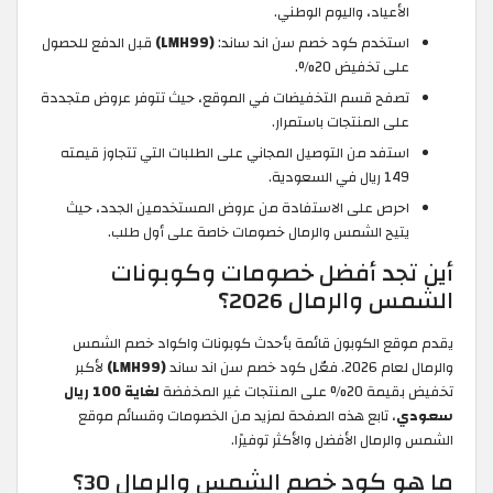
الأعياد، واليوم الوطني.
استخدم كود خصم سن اند ساند:
(LMH99)
قبل الدفع للحصول
على تخفيض 20%.
تصفح قسم التخفيضات في الموقع، حيث تتوفر عروض متجددة
على المنتجات باستمرار.
استفد من التوصيل المجاني على الطلبات التي تتجاوز قيمته
149 ريال في السعودية.
احرص على الاستفادة من عروض المستخدمين الجدد، حيث
يتيح الشمس والرمال خصومات خاصة على أول طلب.
أين تجد أفضل خصومات وكوبونات
الشمس والرمال 2026؟
يقدم موقع الكوبون قائمة بأحدث كوبونات واكواد خصم الشمس
والرمال لعام 2026. فعّل كود خصم سن اند ساند
(LMH99)
لأكبر
تخفيض بقيمة 20% على المنتجات غير المخفضة
لغاية 100 ريال
سعودي
، تابع هذه الصفحة لمزيد من الخصومات وقسائم موقع
الشمس والرمال الأفضل والأكثر توفيرًا.
ما هو كود خصم الشمس والرمال 30؟