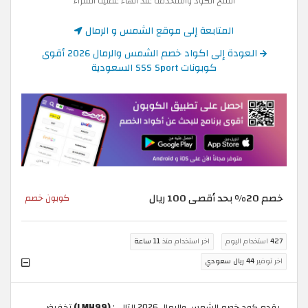
انسخ الكود واستخدمه عند انهاء عملية الشراء
المتابعة إلى موقع الشمس و الرمال
العودة إلى اكواد خصم الشمس والرمال 2026 أقوى
كوبونات SSS Sport السعودية
خصم 20% بحد أقصى 100 ريال
كوبون خصم
427
استخدام اليوم
اخر استخدام منذ
11 ساعة
اخر توفير
44 ريال سعودي
يقدم كود خصم الشمس والرمال 2026 التالي:
(LMH99)
تخفيض