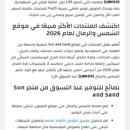
(LMH99)
للطلبات التي تتجاوز 149 ريال، لكافة المدن في السعودية،
كما يمنحك الكوبون توفير اضافي بنسبة 20% للمنتجات كاملة السعر،
اطلب الآن واحصل على توصيل سريع ومجاني إلى باب منزلك.
اكتشف المنتجات الأكثر مبيعًا في موقع
الشمس والرمال لعام 2026
تُظهر بعض المنتجات في موقع Sun and Sand شعبية واسعة بين
العملاء في السعودية، وتضم خيارات تناسب مختلف رياضات الجري،
ركوب الدراجات، وكرة القدم، أبرزها حذاء الجري فيرسابلست النسائي من
اسيكس، إضافة لدراجة جاينت ديفي ادفانسد 2، وتيشيرتات كرة القدم
لعام 2026 من أديداس. احصل عليها الآن بأفضل سعر مع كود خصم
الشمس والرمال
(LMH99)
عند التسوق الآن!
نصائح للتوفير عند التسوق من متجر Sun
and Sand
تابع صفحة الشمس والرمال على موقع الكوبون، لتبقى مطلعًا
على أحدث فرص التوفير.
قم بتحميل
تطبيق الكوبون لأكواد الخصم
وتفعيل التنبيهات
لتبقى على اطلاع بالعروض الموسمية مثل الجمعة البيضاء،