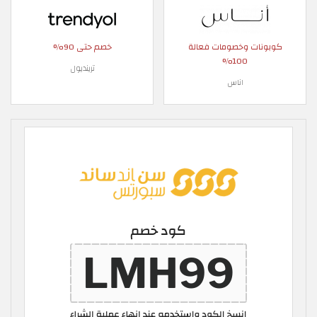
كوبونات وخصومات فعالة
خصم حتى 90%
100%
ترينديول
اناس