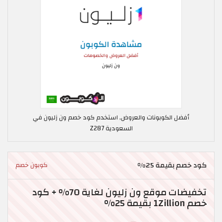
أفضل الكوبونات والعروض, استخدم كود خصم ون زليون في
السعودية Z287
كود خصم بقيمة 25%
كوبون خصم
تخفيضات موقع ون زليون لغاية 70% + كود
خصم 1Zillion بقيمة 25%