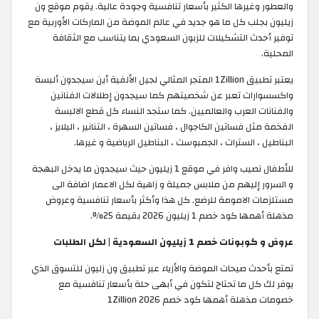
والعطور وغيرها الكثير بأسعار تنافسية وجودة عالية. يقوم موقع ون
زيليون بجلب كل ما هو جديد في عالم الموضة من الماركات الأوربية مع
توفير أحدث التشكيلات للزبون السعودي بما يتناسب مع الثقافة
المحلية.
يعتبر تطبيق 1Zillion المتجر المثالي لجيل الألفية أين سيجدون ألبسة
واكسسوارات تعبر عن شخصيتهم كما سيجدون إطلالات الفنانين
والفنانات العرب والعالميين. كما ستجد النساء كل قطع الالبسة
الفخمة مثل فساتين الكاجوال ، فساتين السهرة ، التنانير ، البلايز ،
البناطيل ، السترات ، الجمبوست ، البناطيل الرياضية و غيرها.
للأطفال نصيب وافر في موقع 1 زيليون حيث سيجدون ما يدخل البهجة
و السرور إليهم من ملابس جميلة و زاهية لكل الاعمار اضافة الى
مستلزمات الامومة للرضع. كل هذا وأكثر بأسعار تنافسية وعروض
مذهلة أهمها كود خصم 1 زيليون 2026 بقيمة 25%.
عروض و كوبونات خصم 1 زيليون السعودية | لكل الطلبات
تمتع بأحدث صيحات الموضة والأزياء عبر تطبيق ون زليون للتسوق الذي
يوفر لك كل ما تحتاج لتكون في أبهى حلة بأسعار تنافسية مع
خصومات مذهلة أهمها كود خصم 1Zillion 2026