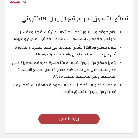
نصيحة
نصائح التسوق عبر موقع 1 زليون الإلكتروني
يضم موقع ون زيليون آلاف المنتجات من ألبسة متنوعة لكل
الاجناس والاعمار ، اكسسوارات ، شنط ، حقائب ، مكياج و غيرها.
يلتزم موقع 1Zillion بشحن منتجاته في مدة قصيرة لا تتجاوز 5
أيام مع توفير سياسة ارجاع واستبدال مرنة وسهلة.
يتميز موقع ون زيليون بأسعاره التنافسية وعروضه المميزة على
مدار السنة التي من بينها كود خصم 1 زليون لجميع المنتجات
المخفضة وغير المخفضة بقيمة 25%.
عروض وكوبونات خصم 1 زليون السعودية صالحة للاستعمال عبر
تطبيق ون زيليون للتسوق فقط.
زيارة المتجر