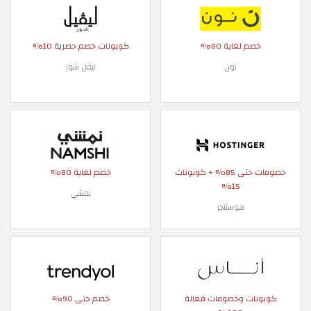
خصم لغاية 80%
كوبونات خصم حصرية 10%
نون
ليفل شوز
خصومات حتى 85% + كوبونات
خصم لغاية 80%
15%
نمشي
هوستنجر
كوبونات وخصومات فعالة
خصم حتى 90%