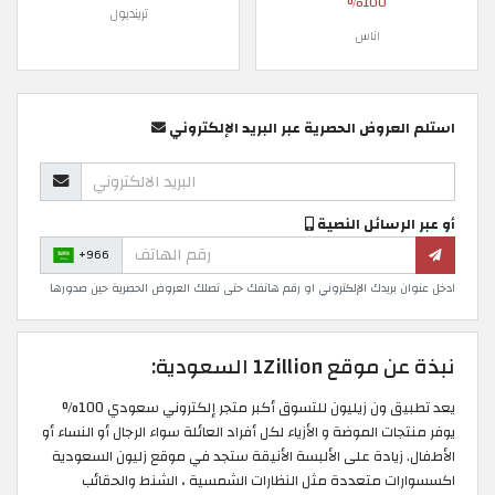
100%
ترينديول
اناس
استلم العروض الحصرية عبر البريد الإلكتروني
أو عبر الرسائل النصية
+966
ادخل عنوان بريدك الإلكتروني او رقم هاتفك حتى تصلك العروض الحصرية حين صدورها
نبذة عن موقع 1Zillion السعودية:
يعد تطبيق ون زيليون للتسوق أكبر متجر إلكتروني سعودي 100%
يوفر منتجات الموضة و الأزياء لكل أفراد العائلة سواء الرجال أو النساء أو
الأطفال. زيادة على الألبسة الأنيقة ستجد في موقع زليون السعودية
اكسسوارات متعددة مثل النظارات الشمسية ، الشنط والحقائب