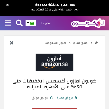
×
عرض ممزورلد لفترة محدودة!
"ACP " خصم 17% على كافة المنتجات!!
English
جميع المتاجر
امازون السعودية
كوبون امازون أغسطس | تخفيضات حتى
50% على الأجهزة المنزلية
عروض مميزة
كوبون موثق