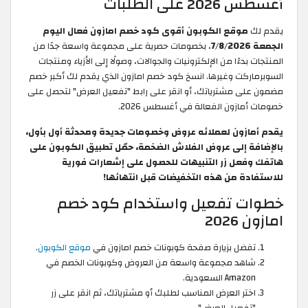
أغسطس 2026 على الطلبات
يقدم لك
موقع الكوبون أقوى كود خصم امازون فعال اليوم
الجمعة 7/8/2026
، بخصومات حصرية على مجموعة واسعة جدًا من
المنتجات بدءًا من الإلكترونيات والجوالات، وصولًا إلى الأزياء ومنتجات
السوبرماركت وغيرها. انسخ كود خصم امازون الذي يقدم لك أكبر خصم
مضمون على مشترياتك، أو انقر على رابط "تفعيل العرض" لتحصل على
خصومات أمازون الفعالة في أغسطس 2026.
يقدم أمازون لعملائه عروض وخصومات جديدة ومحدثة أول بأول،
بالإضافة إلى عروض الفلاش الضخمة، حمّل تطبيق الكوبون على
هاتفك وفعل زر التنبيهات للحصول على إشعارات فورية
للاستفادة من هذه التخفيضات قبل انتهائها!
خطوات تفعيل واستخدام كود خصم
امازون 2026
تفضل بزيارة صفحة كوبونات خصم امازون في
موقع الكوبون
.
شاهد مجموعة واسعة من العروض وكوبونات الخصم في
Amazon السعودية.
اختر العرض المناسب لطلبك أو مشترياتك، ثم انقر على زر