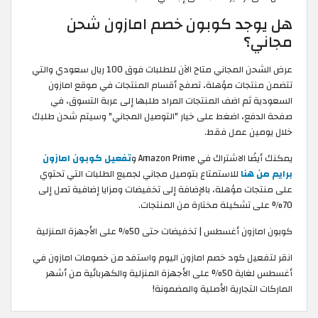
هل يوجد كوبون خصم امازون شحن
مجاني؟
عرض الشحن المجاني متاح الآن للطلبات فوق 100 ريال سعودي والتي
تتضمن منتجات مؤهلة، تصفح أقسام المنتجات في موقع امازون
السعودية ثم اضف المنتجات المراد طلبها إلى عربة التسوق، في
صفحة الدفع، اضغط على خيار "التوصيل المجاني" وسيتم شحن طلبك
خلال يومين عمل فقط.
يمكنك أيضًا الاشتراك في Amazon Prime و
تفعيل كوبون امازون
برايم من هنا
للاستمتاع بتوصيل مجاني لجميع الطلبات التي تحتوي
على منتجات مؤهلة، بالإضافة إلى تخفيضات ومزايا إضافية تصل إلى
70% على تشكيلة مختارة من المنتجات.
كوبون امازون أغسطس | تخفيضات حتى 50% على الأجهزة المنزلية
انقر لتفعيل كود خصم امازون اليوم واستفد من خصومات امازون في
أغسطس لغاية 50% على الأجهزة المنزلية والكهربائية من أشهر
الماركات التجارية الأصلية والمضمونة!