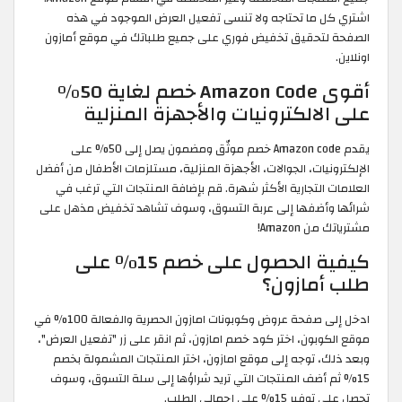
اشتري كل ما تحتاجه ولا تنسى تفعيل العرض الموجود في هذه
الصفحة لتحقيق تخفيض فوري على جميع طلباتك في موقع أمازون
اونلاين.
أقوى Amazon Code خصم لغاية 50%
على الالكترونيات والأجهزة المنزلية
يقدم Amazon code خصم موثّق ومضمون يصل إلى 50% على
الإلكترونيات، الجوالات، الأجهزة المنزلية، مستلزمات الأطفال من أفضل
العلامات التجارية الأكثر شهرة. قم بإضافة المنتجات التي ترغب في
شرائها وأضفها إلى عربة التسوق، وسوف تشاهد تخفيض مذهل على
مشترياتك من Amazon!
كيفية الحصول على خصم 15٪ على
طلب أمازون؟
ادخل إلى صفحة عروض وكوبونات امازون الحصرية والفعالة 100% في
موقع الكوبون، اختر كود خصم امازون، ثم انقر على زر "تفعيل العرض"،
وبعد ذلك، توجه إلى موقع امازون، اختر المنتجات المشمولة بخصم
15% ثم أضف المنتجات التي تريد شراؤها إلى سلة التسوق، وسوف
تحصل على توفير 15% على إجمالي الطلب.