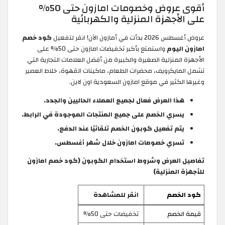
أقوى عروض وخصومات امازون حتى 50%
على الأجهزة المنزلية والكهربائية
عروض أغسطس 2026 بدأت في أمازون الآن! انقر لتفعيل
كود خصم
امازون اليوم
واستمتع بأكبر تخفيضات امازون حتى 50% على
الأجهزة المنزلية الصغيرة والكبيرة من أفضل العلامات التجارية التي
تشمل المايكرويف، محضرات الطعام، ماكينات القهوة، خلاط العصير
وغيرها الكثير في موقع امازون السعودية اون لاين.
هذا العرض فعال لجميع العملاء الحاليين والجدد.
يسري الخصم على جميع المنتجات الموجودة في الرابط.
يتم تفعيل كوبون الخصم تلقائيًا عند الدفع.
تسري خصومات امازون خلال شهر أغسطس.
تفاصيل العرض وشروط استخدام الكوبون (كود خصم امازون
للأجهزة المنزلية)
كود الخصم
انقر للمشاهدة
قيمة الخصم
تخفيضات حتى 50%