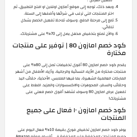
"تفعيل العرض".
وبعد ذلك، توجه إلى موقع أمازون اونلاين او افتح التطبيق، ثم
اختر المنتجات التي ترغب في شرائها وأضفها إلى السلة.
تابع إلى مرحلة الدفع، وسوف تلاحظ تفعيل الخصم بشكل
تلقائي.
والآن تمتع بتخفيض مذهل يصل إلى 70% على مشترياتك.
كود خصم امازون 80 | توفير على منتجات
مختارة
يقدم كود خصم امازون 80 أقوى تخفيضات تصل إلى 80% على
منتجات مختارة من الأزياء النسائية والرجالية، وأزياء الأطفال من أشهر
الماركات العالمية الشهيرة، بما فيها الملابس، الأحذية، حقائب اليد
وحقائب والسفر، المجوهرات والاكسسوارات والمزيد. اضغط على
تفعيل عرض امازون 80 وسوف تشاهد أقوى خصم فعلي على
مشترياتك!
كود خصم امازون ١٠ فعال على جميع
المنتجات
يوفر كود خصم امازون تخفيض فوري بقيمة 10% فعال اليوم على
جميع المنتجات المخفضة وغير المخفضة في أقسام موقع Amazon.