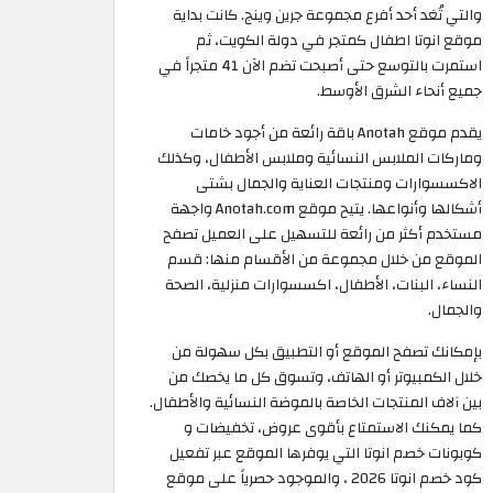
والتي تُعَد أحد أفرع مجموعة جرين وينج. كانت بداية
موقع انوتا اطفال كمتجر في دولة الكويت، ثم
استمرت بالتوسع حتى أصبحت تضم الآن 41 متجراً في
جميع أنحاء الشرق الأوسط.
يقدم موقع Anotah باقة رائعة من أجود خامات
وماركات الملابس النسائية وملابس الأطفال، وكذلك
الاكسسوارات ومنتجات العناية والجمال بشتى
أشكالها وأنواعها. يتيح موقع Anotah.com واجهة
مستخدم أكثر من رائعة للتسهيل على العميل تصفح
الموقع من خلال مجموعة من الأقسام منها: قسم
النساء، البنات، الأطفال، اكسسوارات منزلية، الصحة
والجمال.
بإمكانك تصفح الموقع أو التطبيق بكل سهولة من
خلال الكمبيوتر أو الهاتف، وتسوق كل ما يخصك من
بين آلاف المنتجات الخاصة بالموضة النسائية والأطفال.
كما يمكنك الاستمتاع بأقوى عروض، تخفيضات و
كوبونات خصم انوتا التي يوفرها الموقع عبر تفعيل
كود خصم انوتا 2026 ، والموجود حصرياً على موقع