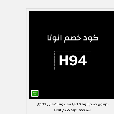
كوبون خصم انوتا 10% + خصومات حتى 75%,
استخدم كود خصم H94