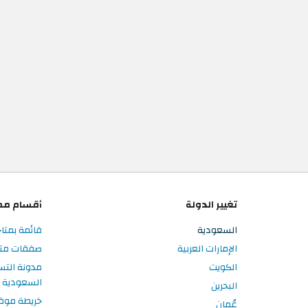
تغيير الدولة
أقسام مم
السعودية
قائمة بمتا
الإمارات العربية
صفقات متا
الكويت
مدونة الت
السعودية
البحرين
خريطة موق
عُمان