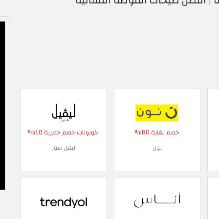
 | أفضل صيحات الموضة النسائية
خصم لغاية 80%
كوبونات خصم حصرية 10%
نون
ليفل شوز