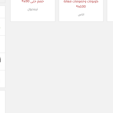
كوبونات وخصومات فعالة
خصم حتى 90%
100%
ترينديول
اناس