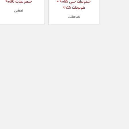
خصومات حتى 85% +
خصم لغاية 80%
كوبونات 15%
نمشي
هوستنجر