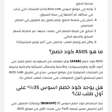
مرحلة الدفع.
توجه إلى موقع اسوس Asos.com واختر المنتجات التي ترغب
في شرائها، ثم أضفها إلى سلة التسوق.
انتقل إلى صفحة الدفع، وقم بلصق رمز الكوبون في المكان
المخصص.
تحقق من قيمة الخصم التي حصلت عليها، عبر مقارنة السعر
السابق والسعر الحالي.
والآن قم بإتمام الطلب. واحصل على أكبر توفير لمشترياتك!
ما هو ASOS كود خصم؟
ASOS كود خصم
(AABB)
يوفر للعملاء من السعودية خصم مميز على
أجود الأزياء والإكسسوارات والأحذية والحقائب النسائية والرجالية وغيرها
من المنتجات المتوفرة لدى موقع اسوس. سارع في تطبيق ASOS code
خصم لتستمتع بأقوى الخصومات على منتجات الطلب الخاص بك.
هل يوجد كود خصم اسوس 35% على
أول طلب لك؟
عند استخدام كود خصم اسوس 35
(NEWAPP)
بإمكانك الحصول على
أكبر تخفيض مميز بقيمة 35% على طلبك الأول من موقع ASOS