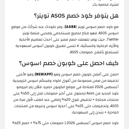
الشراء الخاصة بك.
هل يتوفر كود خصم ASOS تويتر؟
مع كود خصم اسوس تويتر (
AABB)
، وفر نقودك عند شرائك من موقع
اسوس ASOS. فهو متاح لجميع مستخدمي ومحبي منصة تويتر
Twitter، حيث يوفر للعملاء خصم مميز على أحدث تصاميم الأحذية
والأزياء الرجالية والنسائية، لا تنسى تطبيق كوبون أسوس السعودية
لتستمتع بأفضل خصومات ASOS.
كيف احصل على كوبون خصم اسوس؟
احصل على أفضل كوبون خصم اسوس وهو
(NEWAPP)
وهو الأعلى
تخفيضا من ضمن مجموعة من أقوى اكواد وقسائم اسوس الترويجية
أغسطس 2026 المتاحة في موقع الكوبون حصريا، فعّل رمز البرومو
كود الجديد من Asos للحصول على أكبر خصومات تصل إلى 50% على
منتجات مختارة + تخفيض قوي 20% إضافي عند الطلب لأول مرة من
ASOS، وتخفيضات حتى 35% على أحذية اسوس وغيرها من المنتجات
الفاخرة + شحن إلى السعودية.
كود خصم اسوس أغسطس 2026 | خصومات حتى 75% + خصم 25%