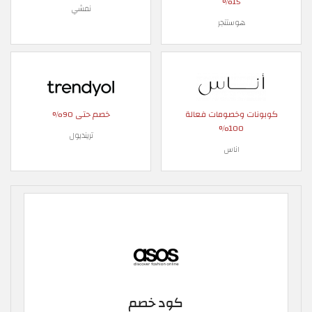
15%
نمشي
هوستنجر
كوبونات وخصومات فعالة
خصم حتى 90%
100%
ترينديول
اناس