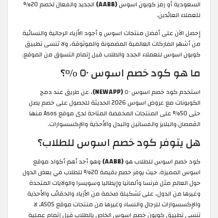
السعودية أو رمز كوبون اسوس
(AABB)
الجديد والفعال لخصم 20%
للعملاء العائدين.
إحصل الآن على أفضل منتجات اسوس و أجود الأزياء الرجالية والنسائية
من أشهر الماركات العالمية المضمونة والموثوقة، ولا تنسى تطبيق
كوبون اسوس للعملاء الجدد والطلاب قبل إتمام التسوق من الموقع.
ما هو كود خصم اسوس ٥٠ %؟
استخدم كود خصم اسوس ٥٠
(NEWAPP)
، عن طريق عند دمج
الكوبونات مع عروض اسوس 2026 الحديثة للحصول على خصم يصل
حتى 50% على المنتجات المخفضة المتاحة لدى موقع Asos منها
القمصان والبلايز والفساتين والبدل والأحذية والإكسسوارات.
هل يتوفر كود خصم اسوس للطلاب؟
كود خصم اسوس للطلاب هو
(AABB)
وهو أحد أهم أكواد موقع
اسوس المميزة. حيث يوفر خصم بقيمة 20% للطلاب في بعض الدول
حول العالم مثل فرنسا وألمانيا وإيطاليا وسويسرا والولايات المتحدة
وغيرها من الدول، على تشكيلة ضخمة من الأزياء والحقائب والأحذية
والإكسسوارات للرجال والنساء وغيرها من منتجات موقع ASOS، لا
تنسى تطبيق كوبون خصم اسوس الخاص بالطلاب قبل إتمام عملية