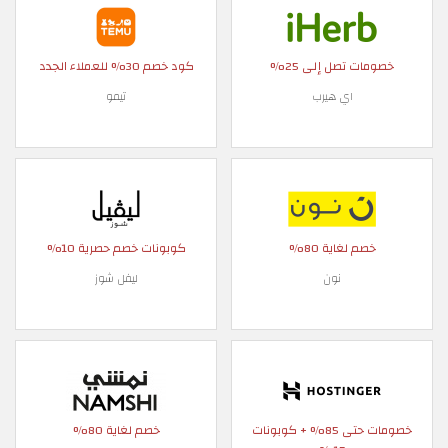
خصومات تصل إلى 25%
كود خصم 30% للعملاء الجدد
اي هيرب
تيمو
خصم لغاية 80%
كوبونات خصم حصرية 10%
نون
ليفل شوز
خصومات حتى 85% + كوبونات
خصم لغاية 80%