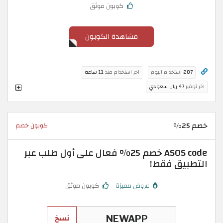
كوبون موثق
مشاهدة الكوبون
207
استخدام اليوم
اخر استخدام منذ
11 ساعة
اخر توفير
47 ريال سعودي
خصم 25%
كوبون خصم
ASOS code خصم 25% فعال على أول طلب عبر
التطبيق فقط!
عروض مميزة
كوبون موثق
نسخ