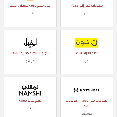
خصومات تصل إلى 25%
كود خصم 30% للعملاء الجدد
اي هيرب
تيمو
خصم لغاية 80%
كوبونات خصم حصرية 10%
نون
ليفل شوز
خصومات حتى 85% + كوبونات
خصم لغاية 80%
15%
نمشي
هوستنجر