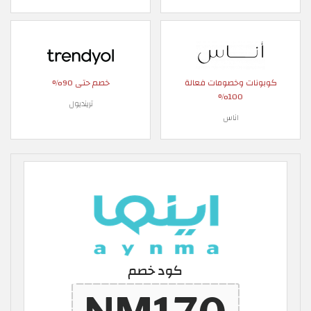
كوبونات وخصومات فعالة
خصم حتى 90%
100%
ترينديول
اناس