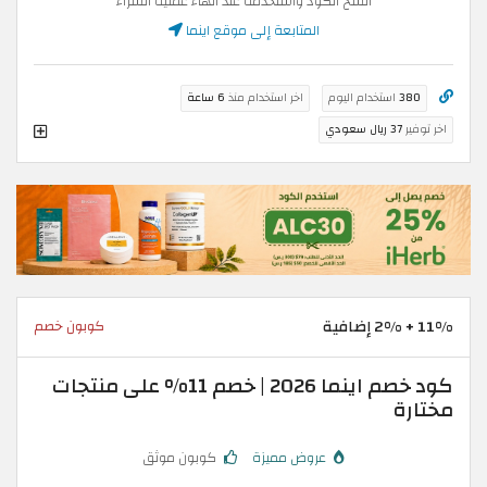
انسخ الكود واستخدمه عند انهاء عملية الشراء
المتابعة إلى موقع اينما
380
استخدام اليوم
اخر استخدام منذ
6 ساعة
اخر توفير
37 ريال سعودي
11% + 2% إضافية
كوبون خصم
كود خصم اينما 2026 | خصم 11% على منتجات
مختارة
عروض مميزة
كوبون موثق