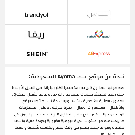
نبذة عن موقع اينما Aynma السعودية :
يعد موقع اينما اون لاين Aynma متجرًا الكترونيا رائدًا في الشرق الأوسط
حيث يقدم لعملائه منتجات متعددة ذات جودة عالية تشمل المكياج ،
العطور ، العناية الشخصية ، اكسسوارات ، حقائب ، منتجات الرضع
والأطفال ، اكسسوارات الجوال ، اجهزة منزلية ، ديكور ، مستلزمات
الرياضة وغيرها الكثير. يتبع متجر اينما اون لاين شغفه ليوفر للزبون كل
ما يبحث عنه من منتجات الحياة اليومية الضرورية بجودة عالية وأسعار
متميزة وهو ما جعله ينتشر في وقت قصير ويكتسب شعبية واسعة
في الخليج العربي.