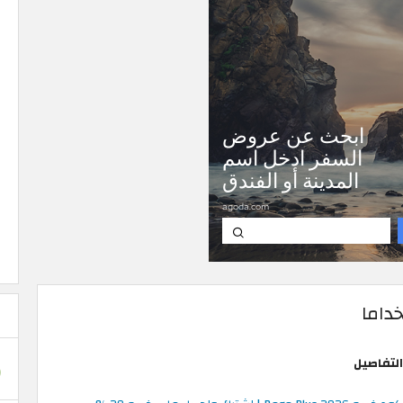
داما
التفاصيل