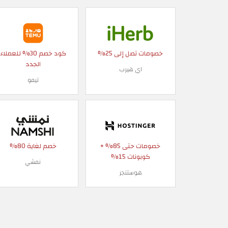
خصومات تصل إلى 25%
كود خصم 30% للعملاء
الجدد
اي هيرب
تيمو
خصومات حتى 85% +
خصم لغاية 80%
كوبونات 15%
نمشي
هوستنجر