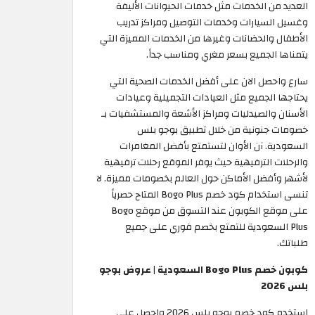
العديد من الخدمات مثل خدمات الحيوانات الأليفة
وغسيل السيارات وخدمات التوصيل ومراكز تدريب
الأطفال والحضانات وغيرها من الخدمات المميزة التي
يتمناها الجميع بسعر مغري ومناسب جداً.
سارع واحصل الان على أفضل الخدمات الصحية التي
يحتاجها الجميع مثل العيادات التجميلية وعيادات
الأسنان والصيدليات ومراكز الأشعة والمستشفيات بـ
خصومات جنونية من خلال تطبيق بوجو بلس
السعودية. آن الأوان لتستمتع بأفضل المغامرات
والرحلات الترفيهية حيث يوفر الموقع رحلات ترفيهية
لأشهر وأفضل الأماكن حول العالم بخصومات مميزة. لا
تنسى استخدام كود خصم Bogo Plus المتاح حصرياً
على موقع الكوبون عند التسوق من موقع Bogo
Plus السعودية للتمتع بخصم فوري على جميع
طلباتك. ​
كوبون خصم Bogo Plus السعودية | عروض بوجو
بلس 2026
استخدم كود خصم بوجو بلس 2026 واحصل على