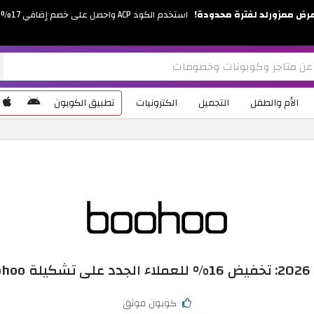
رض ممزورلد لفترة محدودة!
استخدم الكود ACP واحصل على خصم إضافي 17%
الأم والطفل
التجميل
الكترونيات
تطبيق الكوبون
يت
كوبون موثق