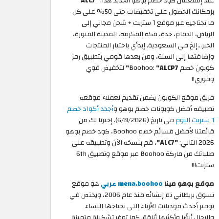
عند إستعمال كود خصم بوهو الجديد هذا:
"ALC7"
بإمكانك الحصول على تخفيضات حتى 50% على كل
ما تحتاجيه عبر موقع ٦ ستريت + شحن مجاني إلى
الرياض، الدمام، جدة، مكة المكرمة، المدينة المنورة،
الخبر…إلخ في السعودية. إبدأي باختيار المنتجات
وإضافتها إلى السلة، ومن بعدها قومي بتطبيق رمز
كوبون خصم Boohoo:
"ALCP7"
لتخفيض قوي
وفوري!!
فريق موقع الكوبون يضمن تقديم لعملاء موقعه
تطبيقه أفضل كوبونات خصم بوهو و
أجدد أكواد خصم
٦ ستريت اليوم
في تاريخ (6/8/2026). إخترنا لك من
قائمتنا لأفضل قسائم خصم Boohoo، كود خصم بوهو
2026 التالي:
"ALC7"
، قم بنسخه الآن وتطبيقه على
طلباتك من ماركة Boohoo عبر موقع وتطبيق 6th
ستريت!!!
موقع بوهو مينا
mena.boohoo عربي
هو موقع
تسوق بريطاني تم إنشائه منذ عام 2006، ويختص في
توفير أحدث موديلات الأزياء التي يحتاجها النساء
والرجال أيضًا وأكثرها أناقة. كما توفر تشكيلة متميزة