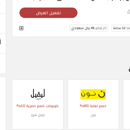
ق
تفعيل العرض
منذ
12 ساعة
اخر توفير
46 ريال سعودي
خصم لغاية 80%
كوبونات خصم حصرية 10%
نون
ليفل شوز