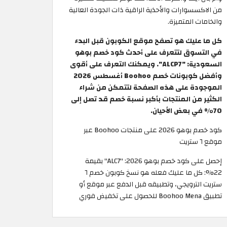
من الاكسسوارات والأحذية الراقية ذات الجودة العالية
والخامات المتميزة.
كل ما عليك هو تصفح موقع الكوبون قبل البدء
في التسوق لتتعرف على أحدث كود خصم بوهو
السعودية: "ALCP7". ويمكنك التعرف على أقوى
وأفضل كوبونات خصم Boohoo أغسطس 2026
الموجودة على هذه الصفحة لتتمكن من شراء
الكثير من المنتجات بأكبر نسبة خصم قد تصل إلى
70% في بعض الأحيان.
كود خصم بوهو 2026 على منتجات Boohoo عبر
موقع ٦ ستريت
إحصل على كود خصم بوهو 2026: "ALC7" بقيمة
22%: كل ما عليك فعله هو نسخ كوبون خصم ٦
ستريت الترويجي، وتطبيقه قبل الدفع عبر موقع أو
تطبيق Boohoo Mena للحصول على تخفيض فوري