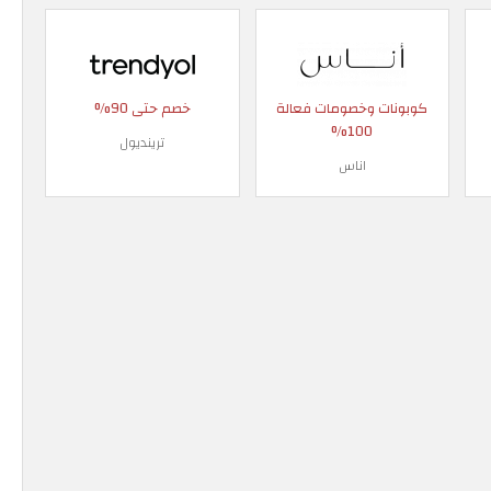
كوبونات وخصومات فعالة
خصم حتى 90%
100%
ترينديول
اناس