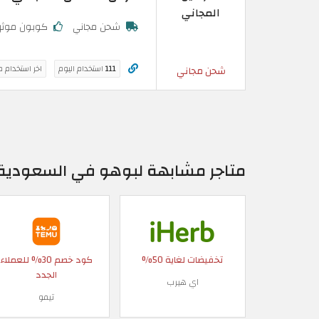
المجاني
شحن مجاني
كوبون موث
111
استخدام اليوم
اخر استخدام 
شحن مجاني
متاجر مشابهة لبوهو في السعودية
تخفيضات لغاية 50%
كود خصم 30% للعملاء
الجدد
اي هيرب
تيمو