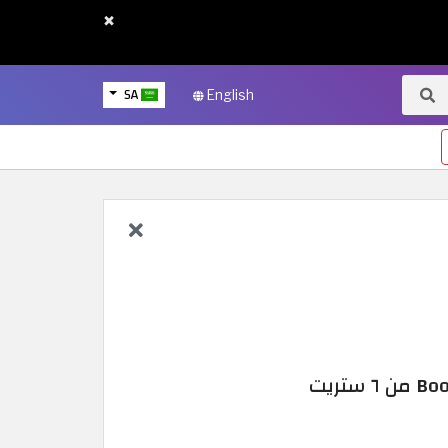
×
SA
English