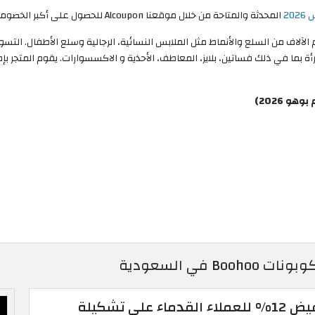
المحدثة والمتاحة من خلال موقعنا Alcoupon للحصول على أكبر الخصومات والتخفيضات على ماركة بوهو الشهيرة.
م الآلاف من السلع والأنماط مثل الملابس النسائية، الرجالية وسلع الأطفال. ال
 2026)
كود خصم Boohoo: تخفيض 12% للعملاء القدماء على تشكيلة