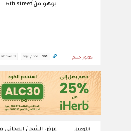
بوهو من 6th street
365
استخدام اليوم
اخر استخدام 
كوبون خصم
عرض الشحن المجاني م
التوصيل