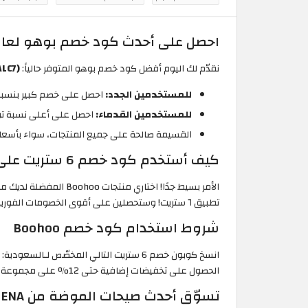
احصل على أحدث كود خصم بوهو لعام 026
نقدّم لك اليوم أفضل كود خصم بوهو المتوفر حالياً:
(ALC7)،
للمستخدمين الجدد:
احصل على خصم كبير بنسبة 16% على إجمالي الطلب عند استخدام كود خصم ٦ ستريت لأول
للمستخدمين القدماء:
احصل على أعلى نسبة توفير متاحة أون لاين حاليا
القسيمة صالحة على جميع المنتجات، سواء بأسعار
كيف أستخدم كود خصم 6 ستريت على منتجات Boohoo؟
الأمر بسيط جدًا! اختاري منتجات Boohoo المفضلة لديك من موقع 6thstreet.com، ثم انسخي تلقائيًا كود خصم بوهو الحصري:
تطبيق ٦ ستريت! وستحصلين على أقوى الخصومات الفورية على إجمالي قيمة الطلب – بسهولة تامة!
شروط استخدام كود خصم Boohoo
انسخ كوبون خصم 6 ستريت التالي المخصّص لـالسعودية:
الحصول على تخفيضات إضافية حتى 12% على مجموعة كبيرة من أزياء بوهو ومنتجاته.
تسوّق أحدث صيحات الموضة من Boohoo MENA