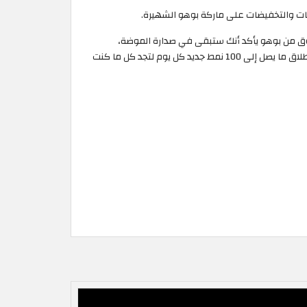
تسوق من بوهو يأكد أنك ستبقى في صدارة الموضة،
الموقع يقدم مجموعة واسعة من السلع وقطع أزياء المرأة بما في ذلك فساتين، بلايز، المعاطف، الأحذية و الاكسسوارات. يقوم المتجر بإطلاق ما يصل إلى 100 نمط جديد كل يوم لتجد كل ما كنت