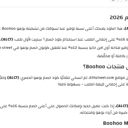
2
هذا الكود يمنحك أعلى نسبة توفير عند تسوقك من تشكيلة بوهو Boohoo عبر موقع 6thstreet.com.
 طلب:
(ALC7).
 بنسبة 12% عند تفعيل كوبون خصم بوهو في 6th street التالي:
 كاملة أو مخفّضة.
(ALC7)
وطبّ
(ALC7)،
إذا كنت عميل جد