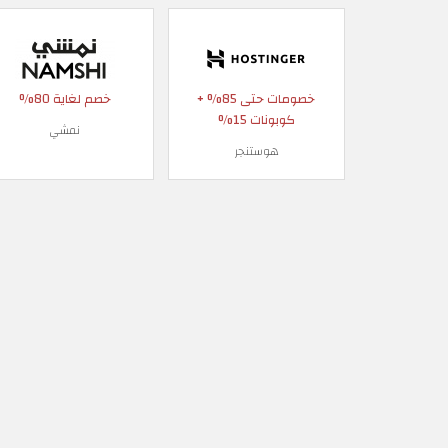
خصومات حتى 85% +
خصم لغاية 80%
كوبونات 15%
نمشي
هوستنجر