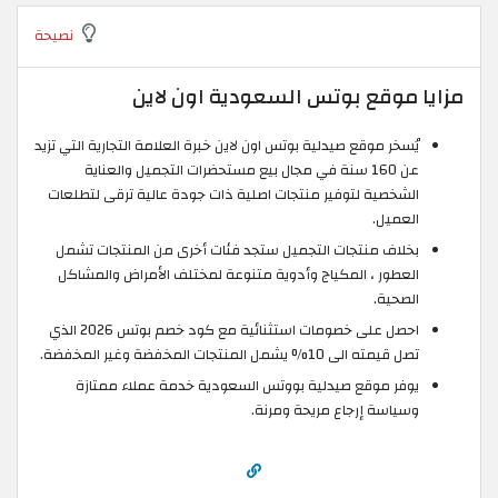
نصيحة
مزايا موقع بوتس السعودية اون لاين
يُسخر موقع صيدلية بوتس اون لاين خبرة العلامة التجارية التي تزيد
عن 160 سنة في مجال بيع مستحضرات التجميل والعناية
الشخصية لتوفير منتجات اصلية ذات جودة عالية ترقى لتطلعات
العميل.
بخلاف منتجات التجميل ستجد فئات أخرى من المنتجات تشمل
العطور ، المكياج وأدوية متنوعة لمختلف الأمراض والمشاكل
الصحية.
احصل على خصومات استثنائية مع كود خصم بوتس 2026 الذي
تصل قيمته الى 10% يشمل المنتجات المخفضة وغير المخفضة.
يوفر موقع صيدلية بووتس السعودية خدمة عملاء ممتازة
وسياسة إرجاع مريحة ومرنة.