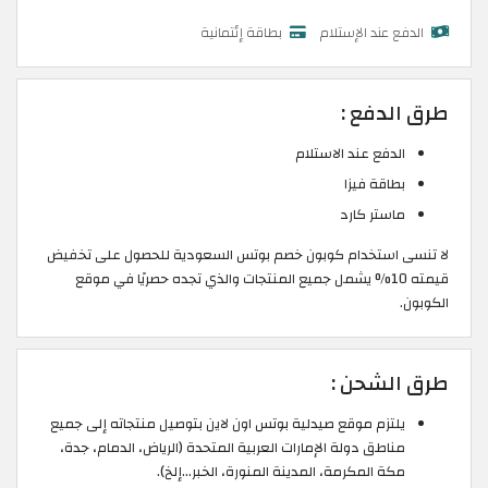
الدفع عند الإستلام
بطاقة إئتمانية
طرق الدفع :
الدفع عند الاستلام
بطاقة فيزا
ماستر كارد
لا تنسى استخدام كوبون خصم بوتس السعودية للحصول على تخفيض
قيمته 10% يشمل جميع المنتجات والذي تجده حصريًا في موقع
الكوبون.
طرق الشحن :
يلتزم موقع صيدلية بوتس اون لاين بتوصيل منتجاته إلى جميع
مناطق دولة الإمارات العربية المتحدة (الرياض، الدمام، جدة،
مكة المكرمة، المدينة المنورة، الخبر…إلخ).