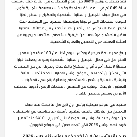
تعد صيدليات بوتس Boots من أقدم الصيدليات في العالم حيث تأسست
سنة 1849م في المملكة المتحدة وقد كانت العلامة التجارية الأولى
في مجال مواد التجميل والعناية الشخصية والمكياج والعطور نظرًا
لجودة المنتجات التي توفرها وطريقتها المميزة في التوظيف حيث
تحرص صيدليات بوتس على تعيين خبراء تجميل في محلاتها ليعطوا
افضل النصائح والارشادات عن كيفية استخدام المنتجات و يجيبوا عن
اسئلة العملاء حول التجميل والعناية الشخصية.
يبلغ عمر علامة صيدلية بووتس اليوم أكثر من 160 عامًا من العمل
المتواصل في مجال التجميل والعناية الشخصية وهو ما يجعلها خيارا
ممتازًا لاقتناء أجود أنواع المكياج والكريمات وغيرها. من بين المنتجات
التي يمكن ان تجدها في موقع بوتس الامارات نجد منتجات العناية
بالبشرة ، العناية بالشعر ، الاستحمام والعناية بالجسم ، المكياج ،
العطور ، كريمات الوقاية من الشمس ، منتجات الرضع ، أدوية لمختلف
الأمراض وقسم مخصص للهدايا.
ستجد في موقع صيدلية بوتس اون لاين كل ما تبحث منه مواد
التجميل من ماركات عالمية شهيرة بأسعار جد مناسبة مع الاستفادة
من عروض صيدلية بوتس السعودية التي تصل إلى 10% عند تفعيل
كود خصم بوتس 2026 الذي تجده حصريًا في موقع الكوبون.
صيدلية بوتس اون لاين | كود خصم بوتس أغسطس 2026