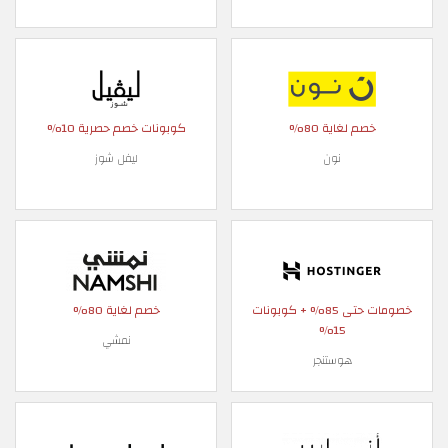
خصم لغاية 80%
كوبونات خصم حصرية 10%
نون
ليفل شوز
خصومات حتى 85% + كوبونات
خصم لغاية 80%
15%
نمشي
هوستنجر