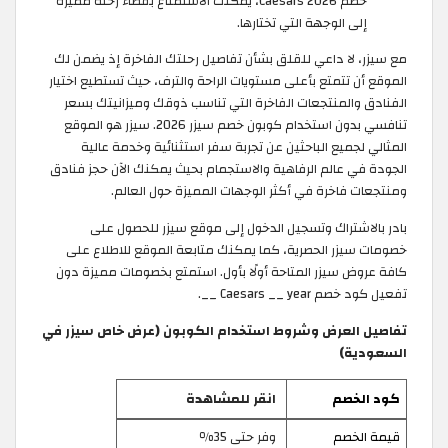
خصم Caesars 2026، يمكنك الاستمتاع بقضاء رحلة مميزة
إلى الوجهة التي تختارها.
مع سيزر، لا داعي للقلق بشأن تفاصيل رحلتك الفاخرة إذ يضمن لك
الموقع أن تتمتع بأعلى مستويات الراحة والترف، حيث تستطيع اختيار
الفنادق والمنتجعات الفاخرة التي تناسب ذوقك وميزانيتك بسعر
تنافسي بدون استخدام كوبون خصم سيزر 2026. سيزر هو الموقع
المثالي لجميع الباحثين عن تجربة سفر استثنائية وخدمة عالية
الجودة في عالم الرفاهية والاستجمام بحيث يمكنك الآن حجز فنادق
ومنتجعات فاخرة في أكثر الوجهات المميزة حول العالم.
بادر بالاشتراك وتسجيل الدخول إلى موقع سيزر للحصول على
خصومات سيزر الحصرية، كما يمكنك متابعة الموقع للاطلاع على
كافة عروض سيزر المتاحة أولًا بأول. استمتع بخصومات مميزة دون
تفعيل كود خصم Caesars __ year __.
تفاصيل العرض وشروط استخدام الكوبون (عرض خاص سيزر في
السعودية)
كود الخصم
انقر للمشاهدة
قيمة الخصم
وفر حتى 35٪