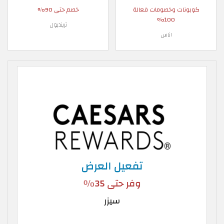
كوبونات وخصومات فعالة
خصم حتى 90%
100%
ترينديول
اناس