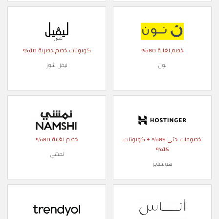
خصم لغاية 80%
كوبونات خصم حصرية 10%
نون
ليفل شوز
خصومات حتى 85% + كوبونات
خصم لغاية 80%
15%
نمشي
هوستنجر