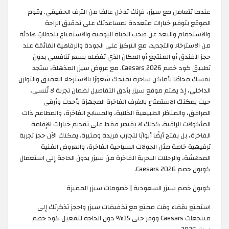
عندما تتعامل مع سيزر، فإنك تدخل عالمًا من الترف الحقيقي. يقوم
الموقع بتوفير خيارات متعددة لمساعدتك على تحقيق الراحة
والاستجمام والبعد عن صخب الحياة اليومية والاستمتاع بلحظاتٍ هادئة
من الاسترخاء والتجديد، مع التركيز على الجودة والرفاهية الفائقة عند
حجز الفندق أو المنتجع أو المكان الذي تفضله بسعر تنافسي بدون
تطبيق كود خصم Caesars 2026. مع عروض سيزر المذهلة، ستجد
نفسك محاطًا بأماكن ساحرة تمنحك شعورًا بالاسترخاء العميق والتوازن
الداخلي، إذ يهتم موقع سيزر بأدق التفاصيل لضمان تجربة لا تُنسى،
حيث يمكنك الاستمتاع بالغرف الفاخرة المجهزة بأحدث وأرقى
المرافق، والمناظر الطبيعية الخلابة، والمسابح الفاخرة، والمطاعم ذات
المأكولات الراقية. كذلك لا يقتصر فقط على تقديم خيارات الإقامة
الفاخرة، بل يفتح أيضًا أبوابًا لتجارب فريدة ومثيرة. يمكنك الآن حجز تجربة
ترفيهية خاصة مثل الجولات السياحية الفاخرة، والعروض الفنية
المدهشة، والرحلات البحرية الفاخرة من سيزر بدون الحاجة إلى استعمال
كوبون خصم Caesars 2026. ​
كوبون خصم سيزر السعودية | خصومات سيزر المميزة
استمتع بقضاء وقت ممتع مع تخفيضات سيزر واحجز تذكرتك إلى
منتجعات Caesars ووفر حتى 35% دون الحاجة لتفعيل كود خصم