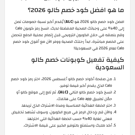
ما هو افضل كود خصم كالو 2026؟
افضل كود خصم كالو 2026 هو (
ALC
) يُقدم أكبر نسبة خصومات تصل
إلى 40% على وجباتك الصحية المفضلة لديك. انسخ رمز كوبون Calo
وقم بلصقه في حقل الكوبون الترويجي قبل إتمام عملية الدفع لتحصل
على الخصم مباشرة، ابدأ رحلتك الصحية ووفر الآن مع أقوى كود خصم
Calo لعام 2026 في السعودية!
كيفية تفعيل كوبونات خصم كالو
السعودية
من صفحة أكواد خصم كالو أغسطس 2026، اختر رمز كود خصم
Calo الذي يقدم أكبر قيمة توفير.
انسخ كود خصم كالو التالي
(ALC)
، ثم تابع إلى موقع كالو أو
حمّل تطبيق Calo app على هاتفك.
اختر الخطة الغذائية المناسبة ومدة الاشتراك الذي تريدها.
والآن قم بإدخال الرمز في مربع الكوبون، وسوف تشاهد تخفيض
فعلي لغاية 40% حسب الخطة الغذائية التي اخترتها.
أكد طلبك واستمتع بالتوفير الكبير على قيمة الاشتراك.