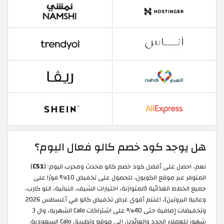
هل يوجد كود خصم كالو فعال اليوم؟
نعم، احصل على أفضل كود خصم كالو محدث ومجرب اليوم: (
C51
)
المتوفر عبر موقع الكوبون، للحصول على تخفيض 10% فورًا على
جميع الخطط الغذائية (المتوازنة، اختيارات الشيف، النباتية، اللو كارب،
وعالية البروتين)، اغتنم أقوى عرض تخفيض كالو في أغسطس 2026
وتخفيضات إضافية حتى 40% على اشتراكات Calo الشهرية، وال 3
شهور للعملاء الجدد والعائدين إلى موقع وتطبيق Calo السعودية.