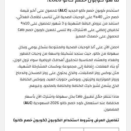
استخدم كوبون خصم كالو الجديد (
ALC
) للحصول على أكبر قيمة
خصم حتى 40% على الوجبات الصحية التي تناسب نظامك الغذائي،
استفد من عروض الباقة الشهرية و 3 شهور للحصول على 10%
تخفيض إضافي على الاشتراك، ولا تنسى تفعيل كوبون خصم Calo
للحصول على خصمك المميز.
احصل الآن على ألذ الوجبات الصحية والمتنوعة بشكل يومي وبكل
سهولة من كالو، حيث ستجد تشكيلة واسعة من وجبات الفطور
والغذاء والعشاء المناسبة لتحقيق أهدافك الرياضية سواء نزول الوزن،
أو بناء العضلات، إضافة إلى مجموعة بوكسات المشاركة الشهية،
مثل بوكس رولز المقبلات، والذي يحتوي على رولز المسخن والدجاج
ورولز الموتزاريلا والزيتون، وبوكس حلويات العيد، وبوكس الكنافة
الذي يشمل تشيز كيك الكنافة والكنافة بالمانجو، وغيرهم.
ماذا تنتظر حمّل تطبيق Calo بكل سهولة واشترك الآن بأسعار
مخفضة عند استعمال كود خصم كالو 2026 السعودية (
ALC
)
المضمون.
تفاصيل العرض وشروط استخدام الكوبون (كوبون خصم كالو)