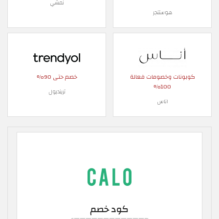
نمشي
هوستنجر
كوبونات وخصومات فعالة
خصم حتى 90%
100%
ترينديول
اناس