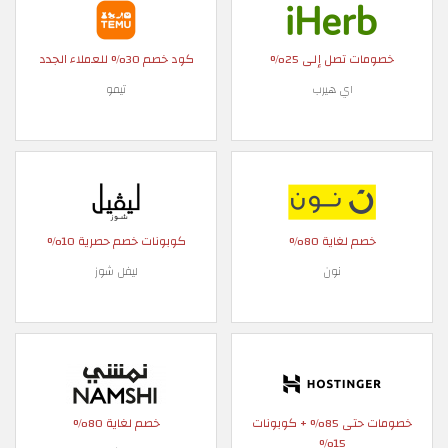
خصومات تصل إلى 25%
كود خصم 30% للعملاء الجدد
اي هيرب
تيمو
خصم لغاية 80%
كوبونات خصم حصرية 10%
نون
ليفل شوز
خصومات حتى 85% + كوبونات
خصم لغاية 80%
15%