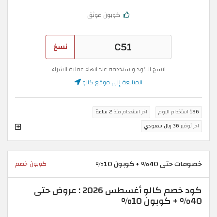
كوبون موثق
نسخ
انسخ الكود واستخدمه عند انهاء عملية الشراء
المتابعة إلى موقع كالو
186
استخدام اليوم
اخر استخدام منذ
2 ساعة
اخر توفير
36 ريال سعودي
خصومات حتى 40% + كوبون 10%
كوبون خصم
كود خصم كالو أغسطس 2026 : عروض حتى
40% + كوبون 10%