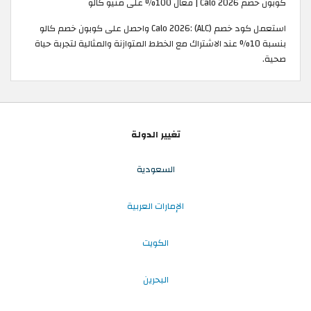
كوبون خصم Calo 2026 | فعال 100% على منيو كالو
استعمل كود خصم Calo 2026: (ALC) واحصل على كوبون خصم كالو
بنسبة 10% عند الاشتراك مع الخطط المتوازنة والمثالية لتجربة حياة
صحية.
تغيير الدولة
السعودية
الإمارات العربية
الكويت
البحرين