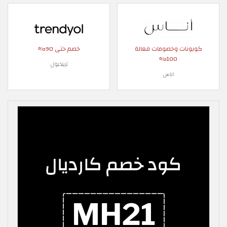
كوبونات وخصومات فعالة
خصم حتى 90%
100%
ترينديول
اناس