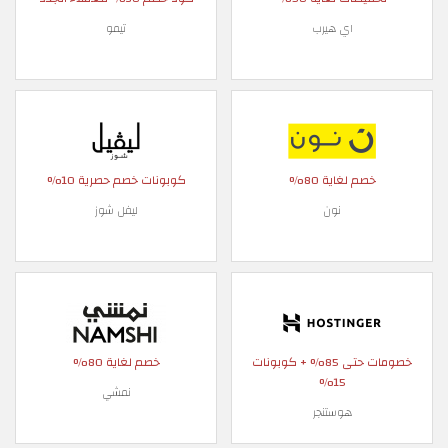
اي هيرب
تيمو
خصم لغاية 80%
كوبونات خصم حصرية 10%
نون
ليفل شوز
خصومات حتى 85% + كوبونات
خصم لغاية 80%
15%
نمشي
هوستنجر