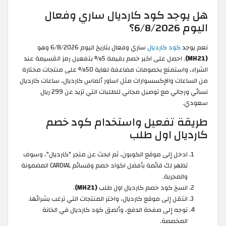
هل يوجد كود كارديال ساري وفعال
اليوم 6/8/2026؟
نعم يوجد
كود كارديال
ساري وفعال بتاريخ اليوم 6/8/2026 وهو
(MH21)
. احصل على اكبر خصم بقيمة 5% بتفعيل رمز القسيمة عند
الشراء، واستمتع بخصومات مضاعفة لغاية 50% على منتجات مختارة
من الساعات والإكسسوارات مثل اساور ألماس كارديال، ساعات كارديال
نسائي ورجالي مع توصيل مجاني للطلبات التي تزيد عن 299 ريال
سعودي.
طريقة تفعيل واستخدام كود خصم
كارديال اول طلب
ادخل إلى موقع الكوبون، ثم ابحث عن متجر "كارديال"، وسوف
تظهر لك قائمة بأفضل اكواد خصم وقسائم CARDIAL المضمونة
والمجربة.
انسخ كود خصم كارديال اول طلب
(MH21)
.
انتقل إلى موقع كارديال، واختر المنتجات التي ترغب بشرائها.
توجه إلى صفحة الدفع، وألصق كود كارديال في الخانة
المخصصة.