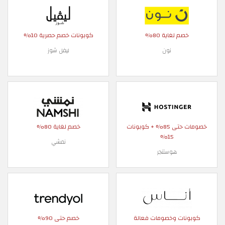
خصم لغاية 80%
كوبونات خصم حصرية 10%
نون
ليفل شوز
خصومات حتى 85% + كوبونات
خصم لغاية 80%
15%
نمشي
هوستنجر
كوبونات وخصومات فعالة
خصم حتى 90%