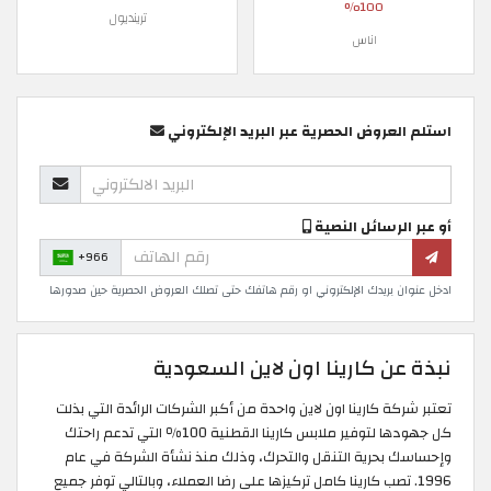
100%
ترينديول
اناس
استلم العروض الحصرية عبر البريد الإلكتروني
أو عبر الرسائل النصية
+966
ادخل عنوان بريدك الإلكتروني او رقم هاتفك حتى تصلك العروض الحصرية حين صدورها
نبذة عن كارينا اون لاين السعودية
تعتبر شركة كارينا اون لاين واحدة من أكبر الشركات الرائدة التي بذلت
كل جهودها لتوفير ملابس كارينا القطنية 100٪ التي تدعم راحتك
وإحساسك بحرية التنقل والتحرك، وذلك منذ نشأة الشركة في عام
1996. تصب كارينا كامل تركيزها على رضا العملاء، وبالتالي توفر جميع