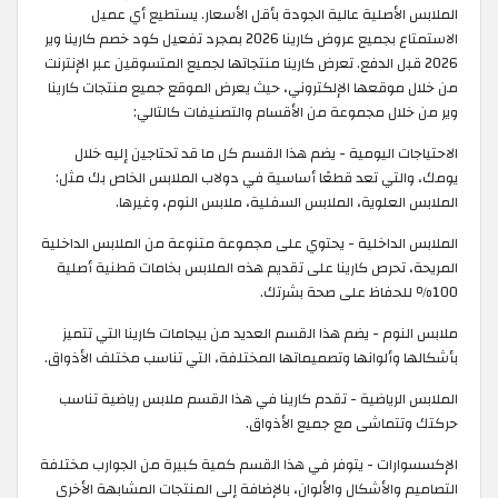
الملابس الأصلية عالية الجودة بأقل الأسعار. يستطيع أي عميل
الاستمتاع بجميع عروض كارينا 2026 بمجرد تفعيل كود خصم كارينا وير
2026 قبل الدفع. تعرض كارينا منتجاتها لجميع المتسوقين عبر الإنترنت
من خلال موقعها الإلكتروني، حيث يعرض الموقع جميع منتجات كارينا
وير من خلال مجموعة من الأقسام والتصنيفات كالتالي:
الاحتياجات اليومية - يضم هذا القسم كل ما قد تحتاجين إليه خلال
يومك، والتي تعد قطعًا أساسية في دولاب الملابس الخاص بك مثل:
الملابس العلوية، الملابس السفلية، ملابس النوم، وغيرها.
الملابس الداخلية - يحتوي على مجموعة متنوعة من الملابس الداخلية
المريحة، تحرص كارينا على تقديم هذه الملابس بخامات قطنية أصلية
100٪ للحفاظ على صحة بشرتك.
ملابس النوم - يضم هذا القسم العديد من بيجامات كارينا التي تتميز
بأشكالها وألوانها وتصميماتها المختلفة، التي تناسب مختلف الأذواق.
الملابس الرياضية - تقدم كارينا في هذا القسم ملابس رياضية تناسب
حركتك وتتماشى مع جميع الأذواق.
الإكسسوارات - يتوفر في هذا القسم كمية كبيرة من الجوارب مختلفة
التصاميم والأشكال والألوان، بالإضافة إلى المنتجات المشابهة الأخرى