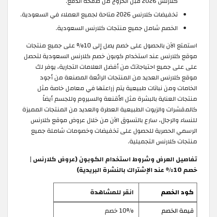
كلارنس 2026 قبل الخروج من صفحة الدفع.
تخفيضات كلارنس 2026 متاحة لجميع العملاء في السعودية.
الخصم شامل جميع منتجات كلارنس السعودية.
استمتع الآن بالحصول على خصم يصل إلى 10% على جميع منتجات
موقع كلارنس عند استخدام كوبون خصم كلارنس السعودية لتحصل
على على جميع احتياجاتك من أفضل العلامات التجارية، يوفر لك
موقع كلارنس العديد من المنتجات الرائعة المصنعة من أجود
الخامات ومن نباتات طبيعية يتم زراعتها في معامل خاصة مثل
منتجات العناية بالبشرة مثل الأقنعة والسيروم وللجسم أيضاً
كالمقشرات والزيوت الطبيعية العطرة والعديد من المنتجات المميزة
للنساء والرجال، سارع بالتسوق الآن من خلال عروض موقع كلارنس
الرسمي الحصرية للحصول على تخفيضات وخصومات شاملة جميع
منتجات كلارنس التجميلية.
تفاصيل العرض وشروط استخدام الكوبون (عروض كلارنس |
خصم 10% عند الإشتراك بالنشرة البريدية)
كود الخصم
انقر للمشاهدة
قيمة الخصم
10% خصم