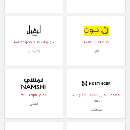
خصم لغاية 80%
كوبونات خصم حصرية 10%
نون
ليفل شوز
خصومات حتى 85% + كوبونات
خصم لغاية 80%
15%
نمشي
هوستنجر