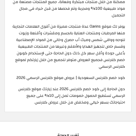
ممكنة من خلال منتجات مبتكرة وفعالة، جميع المنتجات مصنعة من
مواد طبيعية 100% ومجربة وتم فحصها من قبل خبراء في مجال
التجميل.
يوفر لك موقع Clarins عدة منتجات مميزة من أقوى العلامات التجارية
منها المرطبات ومنتجات العناية بالجسم ومقشرات وأقنعة وزيوت
للوجه وواقي شمس وميك أب حصري وخالي من المواد الإصطناعية
وقسم خاص لتجهيز الهدايا والأطقم وغيرها من المنتجات الطبيعية
بأعلى جودة وأقل سعر كل ذلك دون الحاجة حتى لإستخدام كوبون
خصم كلارنس فجميع العروض متوفر للجميع من خلال زيارتكم لموقع
كلارنس الرسمي ​
كود خصم كلارنس السعودية | عروض موقع كلارنس الرسمي 2026
دون الحاجة إلى كود خصم كلارنس 2026 عند زيارتك موقع كلارنس
الرسمي تستطيع الحصول خصومات تصل إلى 10% على جميع
احتياجاتك بسعر خيالي ومخفض من خلال عروض كلارنس.
تغيير الدولة