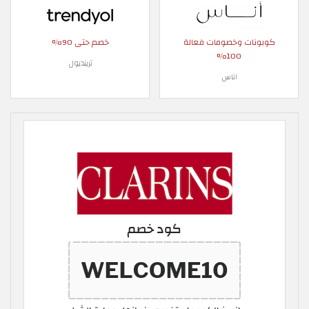
كوبونات وخصومات فعالة
خصم حتى 90%
100%
ترينديول
اناس