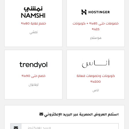
خصومات حتى 85% + كوبونات
خصم لغاية 80%
15%
نمشي
هوستنجر
كوبونات وخصومات فعالة
خصم حتى 90%
100%
ترينديول
اناس
استلم العروض الحصرية عبر البريد الإلكتروني