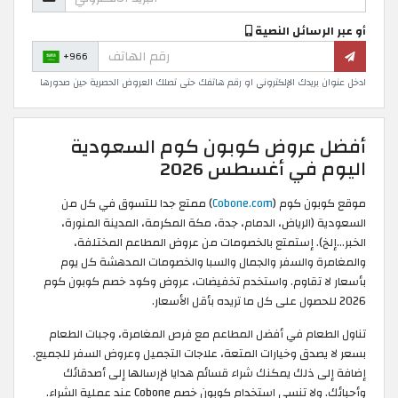
أو عبر الرسائل النصية
+966
ادخل عنوان بريدك الإلكتروني او رقم هاتفك حتى تصلك العروض الحصرية حين صدورها
أفضل عروض كوبون كوم السعودية
اليوم في أغسطس 2026
موقع كوبون كوم (
Cobone.com
) ممتع جدا للتسوق في كل من
السعودية (الرياض، الدمام، جدة، مكة المكرمة، المدينة المنورة،
الخبر…إلخ). إستمتع بالخصومات من عروض المطاعم المختلفة،
والمغامرة والسفر والجمال والسبا والخصومات المدهشة كل يوم
بأسعار لا تقاوم. واستخدم تخفيضات، عروض وكود خصم كوبون كوم
2026 للحصول على كل ما تريده بأقل الأسعار.
تناول الطعام في أفضل المطاعم مع فرص المغامرة، وجبات الطعام
بسعر لا يصدق وخيارات المتعة، علاجات التجميل وعروض السفر للجميع.
إضافة إلى ذلك يمكنك شراء قسائم هدايا لإرسالها إلى أصدقائك
وأحبائك. ولا تنسى استخدام كوبون خصم Cobone عند عملية الشراء.