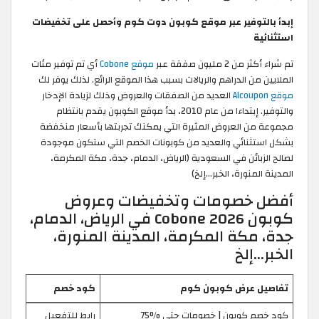
إبدأ بالتوفير عبر موقع كوبون دوت كوم وأحصل على تخفيضات
استثنائية
تم شراء أكثر من 2 مليون صفقة عبر
موقع Cobone
أي تم توفير مئات
الملايين من الدراهم والريالات بسبب هذا الموقع الرائع. لذلك يوفر لك
موقع Alcoupon
العديد من الصفقات والعروض وذلك لزيادة الإدخار
والتوفير. إبتداءا من عام 2010، بدأ موقع الكوبون يقدم بانتظام
مجموعة من العروض المثيرة التي يمكنك تجربتها بأسعار منخفضة
بشكل استثنائي والعديد من كوبونات الخصم التي ستكون موجودة
لصالح الزبائن في السعودية (الرياض، الدمام، جدة، مكة المكرمة،
المدينة المنورة، الخبر…إلخ)
أفضل خصومات وتخفيضات وعروض
كوبون Cobone 2026 في الرياض، الدمام،
جدة، مكة المكرمة، المدينة المنورة،
الخبر…إلخ
تفاصيل عرض كوبون كوم
كود خصم
كود خصم كوبون | خصومات حتى %75
رابط للتفعيل