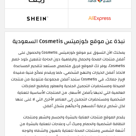
نبذة عن موقع كوزميتس Cosmetis السعودية
يمكنك الآن التسوق عبر موقع كوزميتس Cosmetis والحصول على
أفضل منتجات الصحة والجمال والرفاهية دون الحاجة لتفعيل كود خصم
Cosmetis، يوفر لك الموقع فريق متخصص مستعد لتقديم المساعدة
لاتخاذ أفضل الخيارات والنهج الشخصي، كما ويقدم نصائح فنية مفيدة
لإبراز جمالك، في Cosmetis ستجد أفضل مجموعة متنوعة من منتجات
الصيدلة ومستحضرات التجميل الجلدية والعطور وبالطبع الماركات
العالمية التي تحبها بأفضل الأسعار، من المنتجات الأساسية للعناية
الشخصية ومستحضرات التجميل إلى العناصر الأخرى التي لا غنى عنها
لكل شخص لرعاية أنفسهم وأحبائهم بشكل أفضل.
يقدم الموقع منتجات العناية بالبشرة والجسم والشعر ومنتجات
النظافة الشخصية والحمام وميك أب وعلاجات للعناية بالبشرة من
أشعة الشمس ومنتجات الصحة للعناية بالعيون والشفاه والوجه