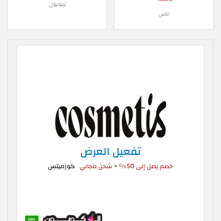
ترينديول
اناس