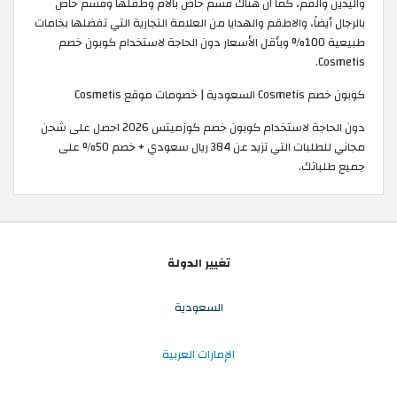
واليدين والفم، كما ان هناك قسم خاص بالأم وطفلها وقسم خاص
بالرجال أيضاً، والاطقم والهدايا من العلامة التجارية التي تفضلها بخامات
طبيعية 100% وبأقل الأسعار دون الحاجة لاستخدام كوبون خصم
Cosmetis.
كوبون خصم Cosmetis السعودية | خصومات موقع Cosmetis
دون الحاجة لاستخدام كوبون خصم كوزميتس 2026 احصل على شحن
مجاني للطلبات التي تزيد عن 384 ريال سعودي + خصم 50% على
جميع طلباتك.
تغيير الدولة
السعودية
الإمارات العربية