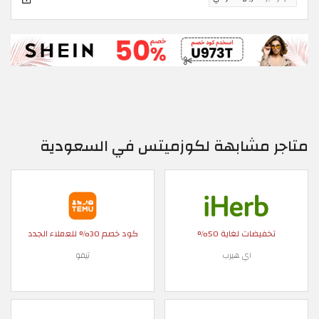
متاجر مشابهة لكوزميتس في السعودية
تخفيضات لغاية 50%
كود خصم 30% للعملاء الجدد
اي هيرب
تيمو