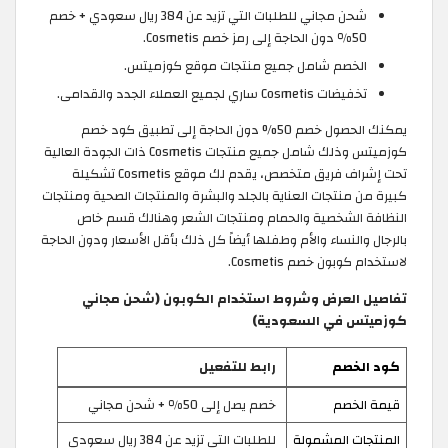
شحن مجاني للطلبات التي تزيد عن 384 ريال سعودي + خصم
50٪ دون الحاجة إلى رمز خصم Cosmetis.
الخصم شامل جميع منتجات موقع كوزميتس.
تخفيضات Cosmetis ساري لجميع العملاء الجدد والقدامى.
يمكنك الحصول خصم 50% دون الحاجة إلى تطبيق كود خصم
كوزميتس وذلك شامل جميع منتجات Cosmetis ذات الجودة العالية
تحت إشراف فريق متخصص، يقدم لك موقع Cosmetis تشكيلة
كبيرة من منتجات العناية بالجلد والبشرة والمنتجات الصحية ومنتجات
النظافة الشخصية والحمام ومنتجات الشعر وهنالك قسم خاص
بالرجال والنساء والأم وطفلها أيضاً كل ذلك بأقل الأسعار ودون الحاجة
لاستخدام كوبون خصم Cosmetis.
تفاصيل العرض وشروط استخدام الكوبون (شحن مجاني
كوزميتس في السعودية)
كود الخصم
رابط للتفعيل
قيمة الخصم
خصم يصل إلى 50٪ + شحن مجاني
المنتجات المشمولة
للطلبات التي تزيد عن 384 ريال سعودي