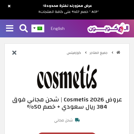
×
عرض ممزورلد لفترة محدودة!
"ACP " خصم 17% على كافة المنتجات!!
English
جميع المتاجر
كوزميتس
عروض Cosmetis 2026 | شحن مجاني فوق
384 ريال سعودي + خصم 50%
شحن مجاني