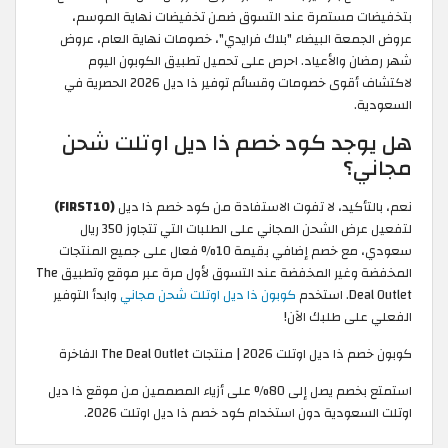
بتخفيضات مستمرة عند التسوق ضمن تخفيضات نهاية الموسم،
عروض الجمعة البيضاء "بلاك فرايدي"، خصومات نهاية العام، عروض
شهر رمضان والأعياد. احرص على تحميل تطبيق الكوبون اليوم
لاكتشاف أقوى خصومات وقسائم توفير ذا ديل 2026 الحصرية في
السعودية.
هل يوجد كود خصم ذا ديل اوتلت شحن
مجاني؟
نعم، بالتأكيد، لا تفوت الاستفادة من كود خصم ذا ديل
(FIRST10)
لتفعيل عرض الشحن المجاني على الطلبات التي تتجاوز 350 ريال
سعودي، مع خصم إضافي بقيمة 10% فعال على جميع المنتجات
المخفضة وغير المخفضة عند التسوق لأول مرة عبر موقع وتطبيق The
Deal Outlet. استخدم
كوبون ذا ديل اوتلت شحن مجاني
وابدأ التوفير
الفعلي على طلبك الآن!
كوبون خصم ذا ديل اوتلت 2026 | منتجات The Deal Outlet الفاخرة
استمتع بخصم يصل إلى 80% على أزياء المصممين من موقع ذا ديل
اوتلت السعودية دون استخدام كود خصم ذا ديل اوتلت 2026.