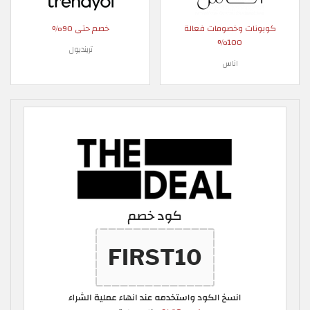
كوبونات وخصومات فعالة
خصم حتى 90%
100%
ترينديول
اناس