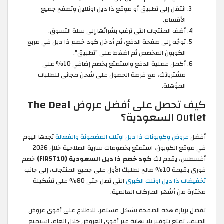
انتقل إلى تطبيق أو موقع ذا ديل اونلاين وتصفح جميع
الأقسام.
أضف المنتجات التي ترغب بشرائها إلى سلة التسوق.
توجّه إلى صفحة الدفع، ثم أدخل كود خصم ذا ديل في مربع
الكوبون المخصص ثم اضغط على "تطبيق".
أكمل عملية الدفع واستمتع بخصم إضافي 10% على
مشترياتك، مع فرصة الحصول على شحن مجاني للطلبات
المؤهلة.
كيف تحصل على أفضل عروض The Deal
Outlet السعودية؟
أفضل
عروض وكوبونات ذا ديل اوتلت المضمونة والفعالة
تجدها اليوم
في موقع الكوبون، استمتع بخصومات سارية الصلاحية خلال 2026
أغسطس، يقدم لك
كود خصم ذا ديل السعودية (FIRST10)
خصم
فوري بقيمة 10% صالح لطلبك الأول على جميع المنتجات، إلى جانب
تخفيضات ذا ديل اوتلت الكبرى
التي تصل حتى 80% على تشكيلة
مختارة من أشهر الماركات العالمية.
تفضل بزيارة هذه الصفحة بشكل مستمر، للاطلاع على أقوى عروض
الصيف، تمتع بتوفير بلا نهاية عبر أقوى العروض خلال العام. استمتع