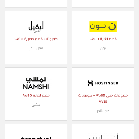
خصم لغاية 80%
كوبونات خصم حصرية 10%
نون
ليفل شوز
خصومات حتى 85% + كوبونات
خصم لغاية 80%
15%
نمشي
هوستنجر