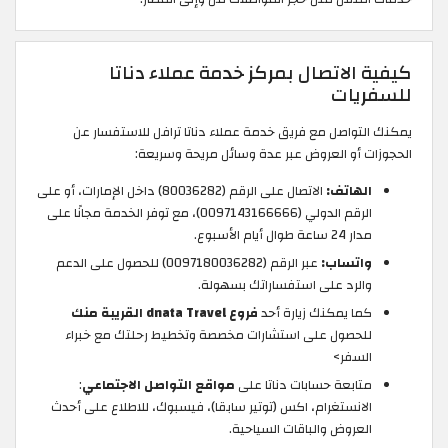
كيفية الاتصال بمركز خدمة عملاء دناتا
للسفريات
يمكنك التواصل مع فريق خدمة عملاء دناتا ترافل للاستفسار عن
الحجوزات أو العروض عبر عدة وسائل مريحة وسريعة:
الهاتف:
الاتصال على الرقم (80036282) داخل الإمارات، أو على
الرقم الدولي (0097143166666)، مع توفر الخدمة مجانًا على
مدار 24 ساعة طوال أيام الأسبوع.
واتساب:
عبر الرقم (0097180036282) للحصول على الدعم
والرد على استفساراتك بسهولة.
كما يمكنك زيارة أحد
فروع dnata Travel القريبة منك
للحصول على استشارات مخصصة وتخطيط رحلتك مع خبراء
السفر>
متابعة حسابات دناتا على
مواقع التواصل الاجتماعي
:
الانستغرام، اكس (توتير سابقا)، فيسبوك، للاطلاع على أحدث
العروض والباقات السياحية.