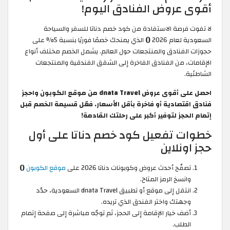
أقوى عروض الفنادق اليوم!
لا تفوت فرصة الاستفادة من كود خصم دناتا للسفر والسياحة
السعودية لعام 2026
()
الذي يمنحك خصمًا فوريًا بنسبة 5% على
حجوزات الفنادق والمنتجعات حول العالم. يشمل الخصم مختلف أنواع
الإقامات، من الفنادق الفاخرة إلى الشقق الفندقية والمنتجعات
الشاطئية.
احصل على أقوى عروض dnata Travel من موقع الكوبون واحجز
فنادق اقتصادية أو فاخرة بأقل الأسعار. فعّل قسيمة الخصم قبل
إتمام الحجز لتوفير أكبر على رحلتك القادمة!
خطوات تفعيل كود خصم دناتا على أول
حجز اونلاين
تصفّح أحدث عروض وكوبونات دناتا 2026 على
موقع الكوبون
()
وانسخ الرمز المتاح.
انتقل إلى موقع أو تطبيق dnata Travel السعودية، حدّد
وجهتك واختر الفندق الذي تريده.
أضف خيار الإقامة إلى الحجز، ثم توجّه مباشرة إلى صفحة إتمام
الطلب.