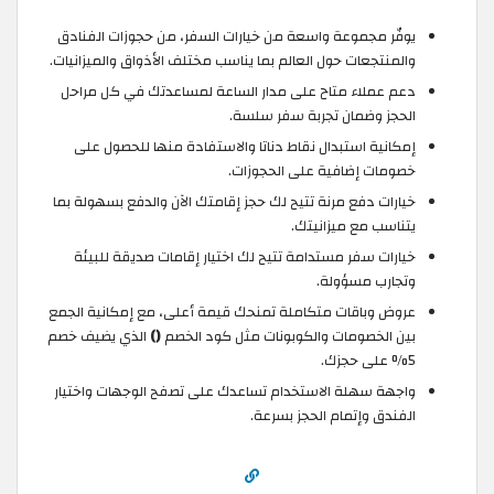
يوفّر مجموعة واسعة من خيارات السفر، من حجوزات الفنادق
والمنتجعات حول العالم بما يناسب مختلف الأذواق والميزانيات.
دعم عملاء متاح على مدار الساعة لمساعدتك في كل مراحل
الحجز وضمان تجربة سفر سلسة.
إمكانية استبدال نقاط دناتا والاستفادة منها للحصول على
خصومات إضافية على الحجوزات.
خيارات دفع مرنة تتيح لك حجز إقامتك الآن والدفع بسهولة بما
يتناسب مع ميزانيتك.
خيارات سفر مستدامة تتيح لك اختيار إقامات صديقة للبيئة
وتجارب مسؤولة.
عروض وباقات متكاملة تمنحك قيمة أعلى، مع إمكانية الجمع
بين الخصومات والكوبونات مثل كود الخصم
()
الذي يضيف خصم
5% على حجزك.
واجهة سهلة الاستخدام تساعدك على تصفح الوجهات واختيار
الفندق وإتمام الحجز بسرعة.