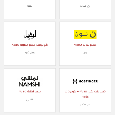
اي هيرب
تيمو
خصم لغاية 80%
كوبونات خصم حصرية 10%
نون
ليفل شوز
خصومات حتى 85% + كوبونات
خصم لغاية 80%
15%
نمشي
هوستنجر