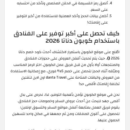
ألصق رمز القسيمة في الحقل المخصص وتأكد من احتسابه
على السعر.
أكمل بيانات الحجز وأكد العملية للاستفادة من أكبر التوفير
على إقامتك!
كيف تحصل على أكبر توفير على الفنادق
باستخدام كوبون دناتا 2026
اطّلع على موقع الكوبون باستمرار لاكتشاف أحدث كود خصم دناتا
2026
()
، حيث يتم تحديث أفضل العروض على حجوزات الفنادق
والمنتجعات أولا بأول من قبل فريق عمل الكوبون. اختر الرمز المناسب
وطبّقه أثناء الحجز لتحصل على خصم 5% فوري، مع إمكانية الاستفادة
من العروض والباقات المتاحة على danta Travel اون لاين لتقليل
تكلفة إقامتك لأقصى حد!
نحن في موقع الكوبون نؤمن بأهمية التوفير، لذا، نحرص على بذل
أقصى جهد للبحث عن أحدث عروض السفر وخصومات حجز الفنادق.
يقوم فريق العمل بمتابعة أفضل مواقع السفر والتسوق اونلاين؛
للحصول على أقوى الصفقات ومن ثم جمعها في مكان واحد لتسهيل
الحصول عليها.