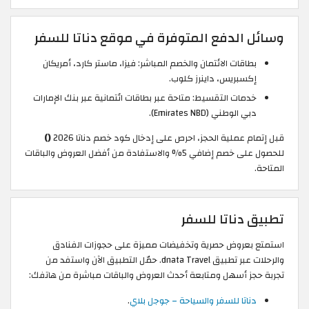
وسائل الدفع المتوفرة في موقع دناتا للسفر
بطاقات الائتمان والخصم المباشر: فيزا، ماستر كارد، أمريكان
إكسبريس، داينرز كلوب.
خدمات التقسيط: متاحة عبر بطاقات ائتمانية عبر بنك الإمارات
دبي الوطني (Emirates NBD).
قبل إتمام عملية الحجز، احرص على إدخال كود خصم دناتا 2026
()
للحصول على خصم إضافي 5% والاستفادة من أفضل العروض والباقات
المتاحة.
تطبيق دناتا للسفر
استمتع بعروض حصرية وتخفيضات مميزة على حجوزات الفنادق
والرحلات عبر تطبيق dnata Travel. حمّل التطبيق الآن واستفد من
تجربة حجز أسهل ومتابعة أحدث العروض والباقات مباشرة من هاتفك:
دناتا للسفر والسياحة – جوجل بلاي
.