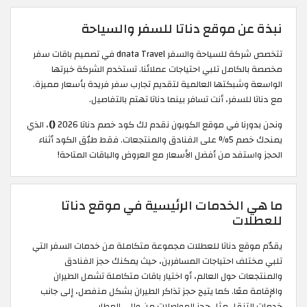
نبذة عن موقع دناتا للسفر والسياحة
تتخصص شركة للسياحة والسفر dnata Travel في تصميم باقات سفر
مخصصة بالكامل تلبي احتياجات عملائنا. تستخدم الشركة خبرتها
الواسعة وشبكتها العالمية لتقديم تجارب سفر فريدة بأسعار مميزة.
مع دناتا للسفر، أنت تسافر بينما دناتا تهتم بالتفاصيل.
ونحن بدورنا في موقع الكوبون نقدم لك كود خصم دناتا 2026
()
، الذي
يمنحك خصم 5% على الفنادق والمنتجعات. فقط طبّق الكود أثناء
الحجز واستفد من أفضل الأسعار مع العروض والباقات المتاحة!
ما هي الخدمات الرئيسية في موقع دناتا
للعطلات
يقدّم موقع دناتا للعطلات مجموعة متكاملة من خدمات السفر التي
تلبي مختلف احتياجات المسافرين، حيث يمكنك حجز الفنادق
والمنتجعات حول العالم، أو اختيار باقات متكاملة تشمل الطيران
والإقامة معًا. كما يتيح حجز تذاكر الطيران بشكل منفصل، إلى جانب
خدمات التنقل مثل حجز المواصلات من وإلى المطار.