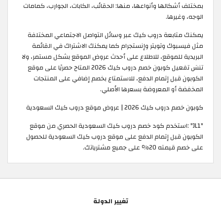
بمختلف أشكالها وأنواعها، منها: الحقائب، الكابات، الجوارب، كمامات
الوجه، وغيرها.
يمكنك متابعة دروب كيك عبر وسائل التواصل الاجتماعي المختلفة
مثل فيسبوك وتويتر وإنستجرام كما يمكنك الاشتراك في القائمة
البريدية للموقع، للاطلاع على أحدث عروض الموقع بشكل مستمر، ولا
تنسَ تفعيل كوبون خصم دروب كيك 2026 المتاح حصريًا على موقع
الكوبون قبل إتمام الدفع، للاستمتاع بخصم إضافي على المنتجات
المخفضة أو المعروضة بسعرها الأصلي.
كوبون خصم دروب كيك 2026 | عروض موقع دروب كيك السعودية
"JL1" :استخدم كود خصم دروب كيك السعودية الحصري من موقع
الكوبون قبل إتمام الدفع على موقع دروب كيك السعودية للحصول
على خصم قيمته 20٪ على جميع مشترياتك.
تغيير الدولة