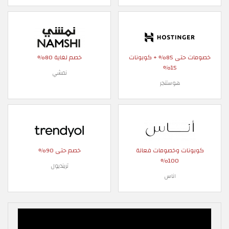
خصومات حتى 85% + كوبونات
خصم لغاية 80%
15%
نمشي
هوستنجر
كوبونات وخصومات فعالة
خصم حتى 90%
100%
ترينديول
اناس