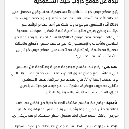
نبذة عن موقع دروب كيك السعودية
يتيح موقع دروب كيك Dropkicks السعودية للمتسوقين الحصول على
منتجاته الأصلية بأسعار تنافسية بمجرد تفعيل كود خصم دروب كيك
2026 أثناء التسوق. موقع دروب كيك هو أحد المتاجر الرائدة عبر
الإنترنت والذي يعرض منتجات أصلية تابعة لأفضل الماركات العالمية
في عالم الموضة. يضم موقع Dropkicks تشكيلة كبيرة ومتنوعة من
الملابس والأحذية والإكسسوارات التي تناسب جميع الأذواق والفئات
العمرية المختلفة. يتم تصنيف المنتجات على موقع دروب كيك إلى
ثلاث فئات رئيسية، كما يلي:
الملابس -
يضم هذا القسم مجموعة مميزة ومتنوعة من الملابس
التي تتماشى مع جميع فصول العام، كما تناسب جميع المناسبات التي
تود الذهاب إليها أو أيًّا كان الهدف من شرائها، منها: الفساتين،
التنانير، الصدريات الرياضية، الشورتات، الهوديات، الجاكيتات، بناطيل
الجري، السويت شيرت، التيشيرتات، وغيرها الكثير.
الأحذية -
يضم هذا القسم مختلف أنواع الأحذية من أفضل الماركات
العالمية مثل نايكي وبوما وأديداس ونيو بالانس وغيرها، ومنها: اير
جوردن، رياكت، سوبر ستار، اولد سكول، ستان سميث، اير فورس1… إلخ.
الإكسسوارات -
يلبي هذا القسم جميع احتياجاتك من الإكسسوارات