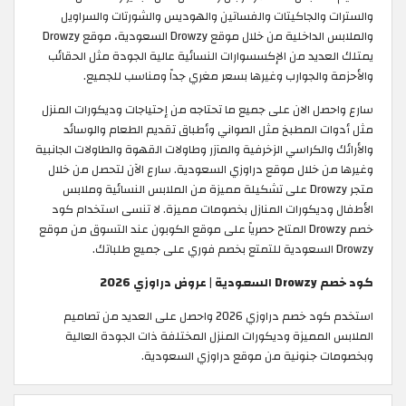
والسترات والجاكيتات والفساتين والهوديس والشورتات والسراويل
والملابس الداخلية من خلال موقع Drowzy السعودية، موقع Drowzy
يمتلك العديد من الإكسسوارات النسائية عالية الجودة مثل الحقائب
والأحزمة والجوارب وغيرها بسعر مغري جداً ومناسب للجميع.
سارع واحصل الان على جميع ما تحتاجه من إحتياجات وديكورات المنزل
مثل أدوات المطبخ مثل الصواني وأطباق تقديم الطعام والوسائد
والأرائك والكراسي الزخرفية والمآزر وطاولات القهوة والطاولات الجانبية
وغيرها من خلال موقع دراوزي السعودية. سارع الآن لتحصل من خلال
متجر Drowzy على تشكيلة مميزة من الملابس النسائية وملابس
الأطفال وديكورات المنازل بخصومات مميزة. لا تنسى استخدام كود
خصم Drowzy المتاح حصرياً على موقع الكوبون عند التسوق من موقع
Drowzy السعودية للتمتع بخصم فوري على جميع طلباتك. ​
كود خصم Drowzy السعودية | عروض دراوزي 2026
استخدم كود خصم دراوزي 2026 واحصل على العديد من تصاميم
الملابس المميزة وديكورات المنزل المختلفة ذات الجودة العالية
وبخصومات جنونية من موقع دراوزي السعودية.