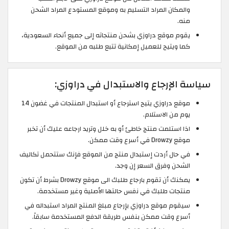
والمكان المراد التسليم به وموقع المستودع المراد الشحن
منه.
يقوم موقع دراوزي بشحن منتجاته إلى جميع أنحاء السعودية،
كما ويتيح للعميل إمكانية تتبع طلبه من الموقع.
سياسة الإرجاع والاستبدال في دراوزي:
موقع دراوزي يتيح استرجاع أو استبدال المنتجات في غضون 14
يوم من الاستلام.
اذا استلمت منتج خاطئ أو به خلل وتريد ارجاعه عليك أن تخبر
موقع Drowzy في أسرع وقت ممكن.
في حال أردت إستبدال منتج من الموقع فإنك ستتحمل تكاليف
الشحن وفرق السعر إن وجد.
يمكنك أن تقوم بارجاع طلبك الى موقع Drowzy بشرط أن تكون
منتجات طلبك في نفس حالتها الأصلية وغير مستخدمة.
سيقوم موقع دراوزي بإرجاع مبلغ المنتج المراد استبداله في
أسرع وقت ممكن بنفس طريقة الدفع المستخدمة سابقاً.