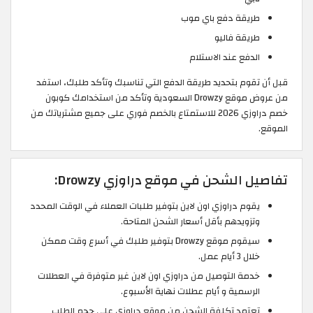
طريقة دفع باي موب
طريقة فاليو
الدفع عند الاستلام
قبل أن تقوم بتحديد طريقة الدفع التي تناسبك وتأكد طلبك، استفد
من عروض موقع Drowzy السعودية وتأكد من استخدامك كوبون
خصم دراوزي 2026 للاستمتاع بالخصم فوري على جميع مشترياتك من
الموقع.
تفاصيل الشحن في موقع دراوزي Drowzy:
يقوم دراوزي اون لاين بتوفير طلبات العملاء في الوقت المحدد
وتزويدهم بأقل أسعار الشحن المتاحة.
سيقوم موقع Drowzy بتوفير طلبك في أسرع وقت ممكن
خلال 3 أيام عمل.
خدمة التوصيل من دراوزي اون لاين غير متوفرة في العطلات
الرسمية و أيام عطلات نهاية الأسبوع.
تعتمد تكلفة الشحن من موقع دراوزي على حجم الطلب