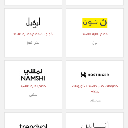
خصم لغاية 80%
كوبونات خصم حصرية 10%
نون
ليفل شوز
خصومات حتى 85% + كوبونات
خصم لغاية 80%
15%
نمشي
هوستنجر