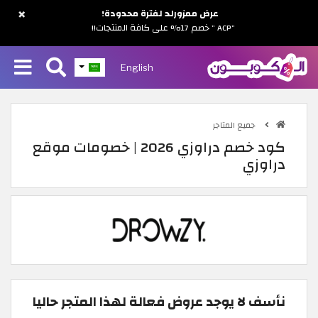
×
عرض ممزورلد لفترة محدودة!
"ACP " خصم 17% على كافة المنتجات!!
English
جميع المتاجر
كود خصم دراوزي 2026 | خصومات موقع
دراوزي
نأسف لا يوجد عروض فعالة لهذا المتجر حاليا