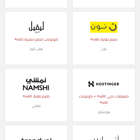
خصم لغاية 80%
كوبونات خصم حصرية 10%
نون
ليفل شوز
خصومات حتى 85% + كوبونات
خصم لغاية 80%
15%
نمشي
هوستنجر