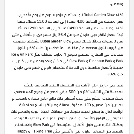
والعمل.
تفتح Dubai Garden Glow أبوابها أمام الزوار الكرام من يوم الأحد إلى
يوم الجمعة من الساعة 4:00 مساءً إلى الساعة 11:00 مساءً، بينما
تفتح يوم السبت من الساعة 04:00 مساءً إلى الساعة 12:00 صباحًا.
تبدأ اسعار تذاكر دبي جاردن جلو من 56.4 ريال سعودي، وللأطفال حتى
سن 3 سنوات مجانًا. كذلك تقدم Dubai Garden Glow تشكيلة متنوعة
من خيارات تناول الطعام من مختلف المأكولات إن كنت تفضل تناول
طعامك في المكان. استمتع بخوض 4 تجارب مذهلة مثل Art Park و Ice
Park و Dinosaur Park و Glow Park في مكان واحد واحصل على ذكريات
جميلة بأسعار مناسبة دون الحاجة لاستخدام كوبون خصم دبي جاردن
جلو 2026.
تضم دبي جاردن جلو الآلاف من المنشآت الفنية الصديقة للبيئة
المذهلة التي أنشأها أكثر من 500 حرفي لامع من جميع أنحاء العالم،
بحيث يمكنك العثور على عدة أقسام ذات طابع خاص مضاءة باستخدام
الملايين من مصابيح LED الموفرة للطاقة ومليئة بالنسخ المتماثلة
الرائعة لكل ما يمكن تخيله تقريبًا، من حيوانات الحياة البرية والمخلوقات
البحرية إلى الزهور والأشجار والطيور. لخوض المزيد من التجارب الفريدة،
يمكنك التنزه على طول الأنفاق المتوهجة في Glow Park والاستمتاع
بالعديد من المعالم البارزة التي لا تُنسى مثل Talking Tree و Happy