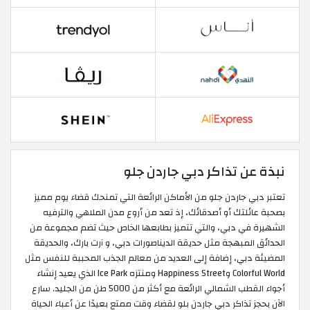
نبذة عن تذاكر دبي جاردن جلو
تعتبر دبي جاردن جلو من الأماكن الرائعة التي تمنحك قضاء يوم مميز
بصحبة عائلتك أو أصدقائك، إذ تعد من أروع مدن الملاهي والترفيه
الشهيرة في دبي، والتي تتميز بطابعها الخاص حيث تضم مجموعة من
الحدائق المبهجة مثل حديقة الديناصورات دبي، و آرت بارك، والحديقة
المضيئة دبي، إضافة إلى العديد من معالم الجذب المحببة للنفس مثل
Colorful World وHappiness Street ومنتزه Ice Park الذي يعيد إنشاء
أجواء القطب الشمالي الرائعة مع أكثر من 5000 طن من الجليد. سارع
الآن بحجز تذاكر دبي جاردن بلو لقضاء وقت ممتع بعيدًا عن أعباء الحياة