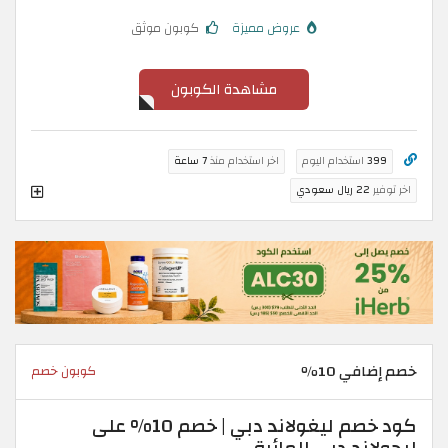
عروض مميزة
كوبون موثق
مشاهدة الكوبون
399
استخدام اليوم
اخر استخدام منذ
7 ساعة
اخر توفير
22 ريال سعودي
خصم إضافي 10٪
كوبون خصم
كود خصم ليغولاند دبي | خصم 10% على