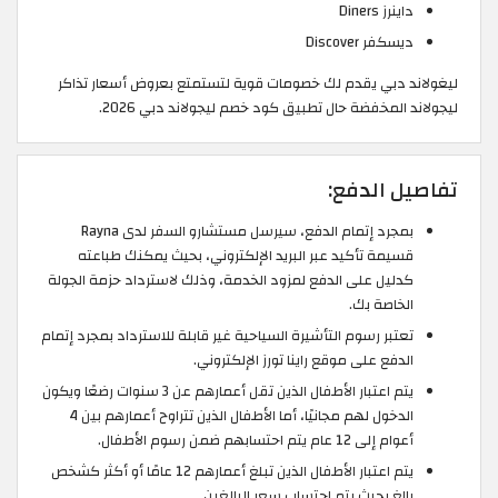
داينرز Diners
ديسكفر Discover
ليغولاند دبي يقدم لك خصومات قوية لتستمتع بعروض أسعار تذاكر
ليجولاند المخفضة حال تطبيق كود خصم ليجولاند دبي 2026.
تفاصيل الدفع:
بمجرد إتمام الدفع، سيرسل مستشارو السفر لدى Rayna
قسيمة تأكيد عبر البريد الإلكتروني، بحيث يمكنك طباعته
كدليل على الدفع لمزود الخدمة، وذلك لاسترداد حزمة الجولة
الخاصة بك.
تعتبر رسوم التأشيرة السياحية غير قابلة للاسترداد بمجرد إتمام
الدفع على موقع راينا تورز الإلكتروني.
يتم اعتبار الأطفال الذين تقل أعمارهم عن 3 سنوات رضعًا ويكون
الدخول لهم مجانيًا، أما الأطفال الذين تتراوح أعمارهم بين 4
أعوام إلى 12 عام يتم احتسابهم ضمن رسوم الأطفال.
يتم اعتبار الأطفال الذين تبلغ أعمارهم 12 عامًا أو أكثر كشخص
بالغ بحيث يتم احتساب سعر البالغين.