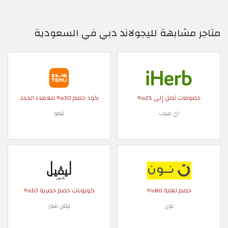
متاجر مشابهة لليجولاند دبي في السعودية
خصومات تصل إلى 25%
كود خصم 30% للعملاء الجدد
اي هيرب
تيمو
خصم لغاية 80%
كوبونات خصم حصرية 10%
نون
ليفل شوز