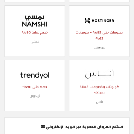
خصومات حتى 85% + كوبونات
خصم لغاية 80%
15%
نمشي
هوستنجر
كوبونات وخصومات فعالة
خصم حتى 90%
100%
ترينديول
اناس
استلم العروض الحصرية عبر البريد الإلكتروني