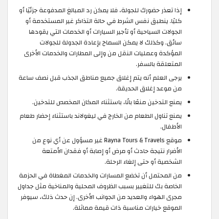
إذا تعذر حضورك للجولة، فلا يمكن رد المبالغ المدفوعة جزئيًا أو
كليًا. ينطبق نفس الشرط في حالة التذاكر غير المستخدمة أو
الجولات السياحية أو تأجير السيارات أو الخدمات التي يقودها
سائق. وكذلك لا يمكن السماح بإعادة الجدولة للجولات
المؤكدة وعمليات النقل من وإلى المطارات والخدمات الأخرى
المتعلقة بالسفر.
يرجى العلم أنه يتم إغلاق جميع مناطق الجذب قبل نصف ساعة
من موعد إغلاق الحديقة.
يمنع التدخين منعًا باتًا، باستثناء المكان المخصص للتدخين.
يمنع تناول الطعام من الخارج في ليغولاند باستثناء إحضار طعام
الأطفال.
موقع Rayna Tours & Travels غير مسؤول عن أي نوع من
الأضرار نتيجة حادث أو مرض أو إصابة أو فقدان الأمتعة
الشخصية أو حتى إلغاء الرحلة.
من المحتمل أن تخضع المسارات والخدمات المغطاة في الحزمة
الخاصة بك للتغيير بسبب الظروف المحلية والمناخية مثل جداول
مجرى الهواء والعديد من الجوانب الأخرى. إن حدث ذلك، سيوفر
الموقع خيارات مناسبة ذات قيمة مماثلة.