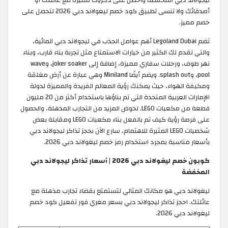
ليجولاند دبي المخفضة واحصل على ذكريات مميزة مع عائلتك أو
أصدقائك ولا تنسى تطبيق كود خصم ليغولاند دبي 2026 لتحصل على
خصم مميز.
تضم Legoland Dubai أهم عوامل الجذب في ليجولاند دبي المائية،
والتي تقدم لك الكثير من خيارات الاستمتاع مثل تجربة بناء قارب، وبناء
نهر طوف، ورحلات سفاري مميزة، إضافة إلى joker soaker، وwave
pool، وsplash out. ويضم أيضًا Miniland وهي عبارة عن أرض مغلقة
ومكيفة الهواء، حيث يمكنك رؤية المعالم الفريدة والمميزة لدولة
الإمارات العربية المتحدة التي تم بناؤها باستخدام أكثر من 20 مليون
قطعة من مكعبات LEGO. لخوض المزيد من التجارب المذهلة، والحصول
على فرصة رؤية كيف تم بالفعل بناء مكعبات LEGO ومقابلة بعض
شخصيات LEGO المثيرة للاهتمام، سارع الآن بحجز تذاكر ليجولاند دبي
بأسعار مناسبة بمجرد استخدام رمز خصم ليغولاند دبي 2026.
كوبون خصم ليغولاند دبي 2026 | أسعار تذاكر ليجولاند دبي
المخفضة
ليغولاند دبي هو مكانك المثالي لتستمتع بقضاء تجارب مذهلة مع
عائلتك. احجز تذاكر ليجولاند دبي بسعر مغري فور تفعيل كود خصم
ليغولاند دبي 2026.