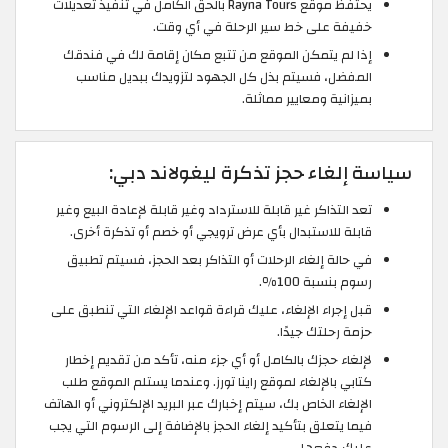
يحتفظ موقع Rayna Tours بالحق الكامل في تنفيذ تعديلات
خفيفة على خط سير الرحلة في أي وقت.
إذا لم يتمكن الموقع من تتبع مكان إقامة لك في فندقك
المفضل، فسيتم بذل كل الجهود لتزويدك ببديل مناسب
بميزانية ومعايير مماثلة.
سياسة إلغاء حجز تذكرة ليغولاند دبي:
تعد التذاكر غير قابلة للاسترداد وغير قابلة لإعادة البيع وغير
قابلة للاستبدال بأي عرض ترويجي أو خصم أو تذكرة أخرى.
في حالة إلغاء الرحلات أو التذاكر بعد الحجز، فسيتم تطبيق
رسوم بنسبة 100٪.
قبل إجراء الإلغاء، عليك قراءة قواعد الإلغاء التي تنطبق على
حزمة رحلتك جيدًا.
لإلغاء حجزك بالكامل أو أي جزء منه، تأكد من تقديم إخطار
كتابي بالإلغاء لموقع راينا تورز. وعندما يستلم الموقع طلب
الإلغاء الخاص بك، سيتم إخبارك عبر البريد الإلكتروني أو الهاتف
فيما يتعلق بتأكيد إلغاء الحجز بالإضافة إلى الرسوم التي يجب
عليك دفعها.