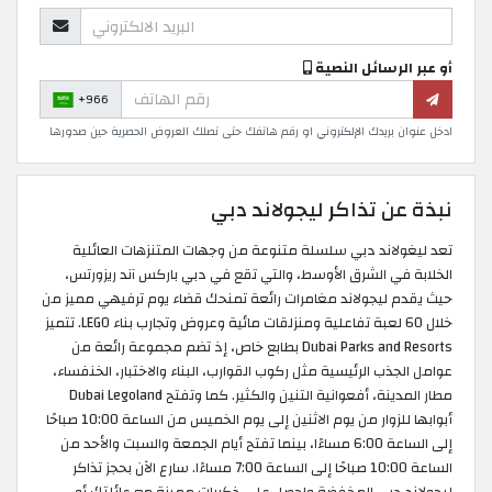
أو عبر الرسائل النصية
+966
ادخل عنوان بريدك الإلكتروني او رقم هاتفك حتى تصلك العروض الحصرية حين صدورها
نبذة عن تذاكر ليجولاند دبي
تعد ليغولاند دبي سلسلة متنوعة من وجهات المتنزهات العائلية
الخلابة في الشرق الأوسط، والتي تقع في دبي باركس آند ريزورتس،
حيث يقدم ليجولاند مغامرات رائعة تمنحك قضاء يوم ترفيهي مميز من
خلال 60 لعبة تفاعلية ومنزلقات مائية وعروض وتجارب بناء LEGO. تتميز
Dubai Parks and Resorts بطابع خاص، إذ تضم مجموعة رائعة من
عوامل الجذب الرئيسية مثل ركوب القوارب، البناء والاختبار، الخنفساء،
مطار المدينة، أفعوانية التنين والكثير. كما وتفتح Dubai Legoland
أبوابها للزوار من يوم الاثنين إلى يوم الخميس من الساعة 10:00 صباحًا
إلى الساعة 6:00 مساءًا، بينما تفتح أيام الجمعة والسبت والأحد من
الساعة 10:00 صباحًا إلى الساعة 7:00 مساءًا. سارع الآن بحجز تذاكر