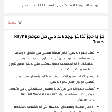
متوسط التقييم: 4.1 من 5 نجوم بواسطة 61389 مستخدم
نصيحة
مزايا حجز تذاكر ليجولاند دبي من موقع Rayna
Tours
تعتبر ليغولاند دبي أفضل مدينة ملاهي في الشرق الأوسط،
وتضم سلسلة متنوعة من أروع مناطق الجذب العائلية في
المنطقة، إذ تم تصميمها حصريًا للعائلات التي لديها أطفال تتراوح
أعمارهم بين 2 إلى 12 عامًا.
يقدم لك الموقع رحلات ترفيهية وعائلية بأسعار مميزة بمجرد
تفعيل كوبون خصم ليجولاند دبي.
يُمكنك ليجولاند دبي من تجربة المسرح السينمائي رباعي الأبعاد،
حيث يمكنك مشاهدة فيلم "The LEGO Movie 4D: A New
Adventure".
الأعمال الفنية والمعارض المذهلة التي تم إنشاؤها باستخدام