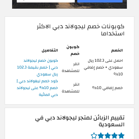
كوبونات خصم ليجولاند دبي الاكثر
استخداما
كوبون
الخصم
التفاصيل
خصم
احصل على 102.3 ريال
كوبون خصم ليجولاند
انقر
سعودي + خصم إضافي
دبي | خصم بقيمة 102.3
للمشاهدة
10٪
ريال سعودي
كود خصم ليغولاند دبي |
انقر
خصم إضافي 10٪
خصم 10% على ليجولاند
للمشاهدة
دبي المائية
تقييم الزبائن لمتجر ليجولاند دبي في
السعودية