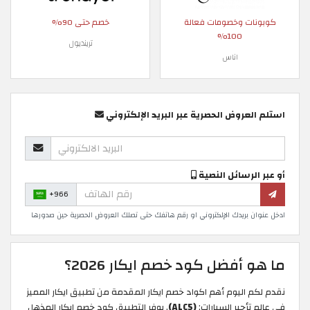
كوبونات وخصومات فعالة
خصم حتى 90%
100%
ترينديول
اناس
استلم العروض الحصرية عبر البريد الإلكتروني
أو عبر الرسائل النصية
+966
ادخل عنوان بريدك الإلكتروني او رقم هاتفك حتى تصلك العروض الحصرية حين صدورها
ما هو أفضل كود خصم ايكار 2026؟
نقدم لكم اليوم أهم اكواد خصم ايكار المقدمة من تطبيق ايكار المميز
في عالم تأجير السيارات:
(ALC5)
. يوفر التطبيق كود خصم ايكار المذهل