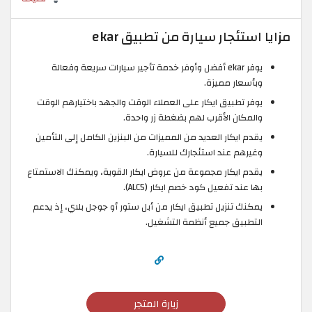
مزايا استئجار سيارة من تطبيق ekar
يوفر ekar أفضل وأوفر خدمة تأجير سيارات سريعة وفعالة
وبأسعار مميزة.
يوفر تطبيق ايكار على العملاء الوقت والجهد باختيارهم الوقت
والمكان الأقرب لهم بضغطة زر واحدة.
يقدم ايكار العديد من المميزات من البنزين الكامل إلى التأمين
وغيرهم عند استئجارك للسيارة.
يقدم ايكار مجموعة من عروض ايكار القوية، ويمكنك الاستمتاع
بها عند تفعيل كود خصم ايكار (ALC5).
يمكنك تنزيل تطبيق ايكار من أبل ستور أو جوجل بلاي، إذ يدعم
التطبيق جميع أنظمة التشغيل.
زيارة المتجر