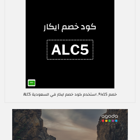
خصم 15%, استخدم كود خصم ايكار في السعودية ALC5