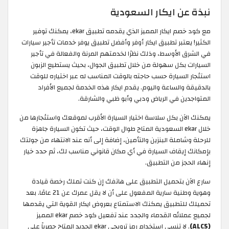
نبذة عن ايكار السعودية
مع كود خصم ايكار المميز الذي يقدمه تطبيق ekar، يمكنك توفير
الكثير! يعتبر تطبيق ايكار أوفر وأفضل تطبيق يوفر خدمات تأجير سيارات
في الشرق الأوسط، وذلك نظرًا لخدمتهم المرنة والفعالة في تأجير
السيارات بكل سهولة من خلال تطبيق الجوال، بحيث يستطيع الزبون
استئجار السيارة حسب حاجته بالوقت المناسب له عبر اختياره للوقت
بالدقيقة والساعة واليوم. يقدم ايكار هذه الخدمة لجميع الأفراد
المتواجدين في الرياض ودبي وأبو ظبي والشارقة.
يمكنك الآن بكل سلاسة اختيار السيارة الأقرب لموقعك واستئجارها من
خلال ekar السعودية المتاح طوال الوقت، حيث تكون السيارة جاهزة
للرحلة وشاملة البنزين والتأمين، إضافة إلى أنه عند الانتهاء من جولتك
بإمكانك إيقاف السيارة في أي مكان قانوني مناسب لك، ثم حدد خيار
إنهاء الحجز من التطبيق.
سارع الآن بتحميل التطبيق على هاتفك إن كنت تملك رخصة قيادة
وهوية وطنية سارية المفعول على أن لا يقل عمرك عن 21 عامًا. بعد
تحميلك للتطبيق يمكنك الاستمتاع بعروض ايكار القوية التي يقدمها
لجميع عملائه القدماء والجدد عند تفعيل كود خصم ekar المميز
(ALC5)
. لا تنسى استخدام رمز ترويجي ekar الجديد المتاح حصرياً على