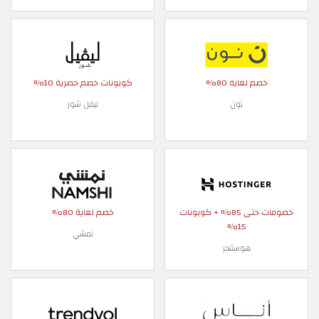
خصم لغاية 80%
كوبونات خصم حصرية 10%
نون
ليفل شوز
خصومات حتى 85% + كوبونات
خصم لغاية 80%
15%
نمشي
هوستنجر