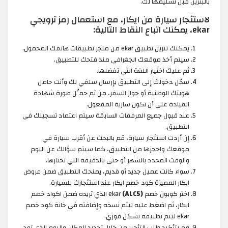
بالبنزين قبل تسليمها لك.
لاستئجار سيارة من ايكار، مع استعمال رمز ترويجي
ekar، يمكنك اتباع النقاط التالية:
يمكنك تنزيل تطبيق ekar من متجر تطبيقات هاتفك المحمول.
سيتم أخذ موقعك الجغرافي منذ فتحك للتطبيق.
ثم عليك اختيار اللغة التي تفضلها.
سجّل دخولك إلى التطبيق بإرسال سلفي لك وأنت حامل
هويتك الوطنية أو جواز السفر، من ثم حمِّل صورة شهادة
القيادة على أن تكون سارية المفعول.
عند قبول جميع المرفقات السابقة سيتم اعتماد تسجيلك في
التطبيق.
إن أردت استئجار سيارة، قم بالبحث عن أقرب سيارة في
موقعك واحجزها من التطبيق، كما سيتم سؤالك عن اليوم
والوقت المحدد بالشهر أو حتى بالدقيقة التي تختارها.
سواء كانت عميل جديد أو قديم، يمنحك التطبيق ضمن عروض
ايكار المميزة كود خصم ايكار عند استئجارك للسيارة.
اختر كوبون خصم ekar
(ALC5)
الذي تريده ضمن اكواد خصم
ايكار، ثم اضغط عليه ليتم نسخه وإضافته في خانة كود خصم
ekar ليتم تطبيقه بشكل فوري.
قم بتأكيد طلب التأجير من خلال تحديد المكان واليوم الذي تود