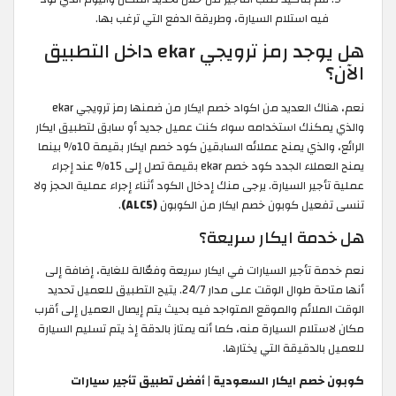
فيه استلام السيارة، وطريقة الدفع التي ترغب بها.
هل يوجد رمز ترويجي ekar داخل التطبيق
الآن؟
نعم، هناك العديد من اكواد خصم ايكار من ضمنها رمز ترويجي ekar
والذي يمكنك استخدامه سواء كنت عميل جديد أو سابق لتطبيق ايكار
الرائع، والذي يمنح عملائه السابقين كود خصم ايكار بقيمة 10% بينما
يمنح العملاء الجدد كود خصم ekar بقيمة تصل إلى 15% عند إجراء
عملية تأجير السيارة. يرجى منك إدخال الكود أثناء إجراء عملية الحجز ولا
تنسى تفعيل كوبون خصم ايكار من الكوبون
(ALC5)
.
هل خدمة ايكار سريعة؟
نعم خدمة تأجير السيارات في ايكار سريعة وفعّالة للغاية، إضافة إلى
أنها متاحة طوال الوقت على مدار 24/7. يتيح التطبيق للعميل تحديد
الوقت الملائم والموقع المتواجد فيه بحيث يتم إيصال العميل إلى أقرب
مكان لاستلام السيارة منه، كما أنه يمتاز بالدقة إذ يتم تسليم السيارة
للعميل بالدقيقة التي يختارها.
كوبون خصم ايكار السعودية | أفضل تطبيق تأجير سيارات