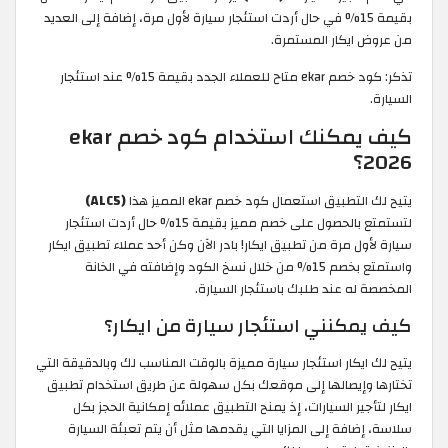
بقيمة 15% في حال أردت استئجار سيارة لأول مرة، إضافة إلى العديد
من عروض ايكار المستمرة.
تذكر: كود خصم ekar متاح للعملاء الجدد بقيمة 15% عند استئجار
السيارة.
كيف يمكنك استخدام كود خصم ekar
2026؟
يتيح لك التطبيق استعمال كود خصم ekar المميز هذا
(ALC5)
لتستمتع بالحصول على خصم مميز بقيمة 15% حال أردت استئجار
سيارة لأول مرة من تطبيق ايكار! بادر الآن وكن أحد عملاء تطبيق ايكار
واستمتع بخصم 15% من خلال نسخ الكود وإضافته في الخانة
المخصصة له عند طلبك باستئجار السيارة.
كيف يمكنني استئجار سيارة من ايكار؟
يتيح لك ايكار استئجار سيارة مميزة بالوقت المناسب لك وبالدقيقة التي
تختارها وإيصالها إلى موقعك بكل سهولة عن طريق استخدام تطبيق
ايكار لتأجير السيارات، إذ يمنح التطبيق عملائه إمكانية الحجز بكل
سلاسة، إضافة إلى المزايا التي يقدمها مثل أن يتم تعبئة السيارة