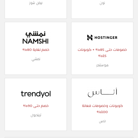
نون
ليفل شوز
خصومات حتى 85% + كوبونات
خصم لغاية 80%
15%
نمشي
هوستنجر
كوبونات وخصومات فعالة
خصم حتى 90%
100%
ترينديول
اناس