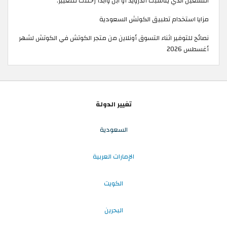
التشغيل الذي يناسبك أندرويد أو آبل وابدأ رحلتك للتغيير.
مزايا استخدام تطبيق الكوتش السعودية
نصائح للتوفير اثناء التسوق أونلاين من متجر الكوتش في الكوتش لشهر
أغسطس 2026
تغيير الدولة
السعودية
الإمارات العربية
الكويت
البحرين