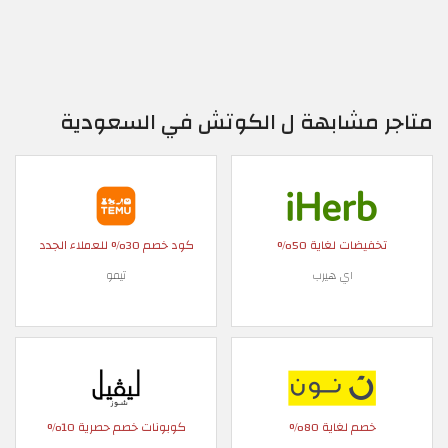
متاجر مشابهة ل الكوتش في السعودية
تخفيضات لغاية 50%
كود خصم 30% للعملاء الجدد
اي هيرب
تيمو
خصم لغاية 80%
كوبونات خصم حصرية 10%