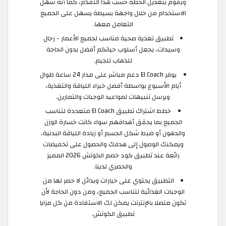
ويقوم بتعديل الخطة حسب هذا التقدّم، كما أنه سهل
الاستخدام من خلال واجهة بسيطة يسهل على الجميع
التعامل معها.
تطبيق تغذية صحية مناسب لجميع الأعمار - رجال
وسيدات، يجعل أسلوب حياتكم أفضل بدون الحاجة
للذهاب للجيم.
يوفر El Coach دعم مباشر على مدار 24 ساعة طوال
أيام الأسبوع بواسطة أفضل خبراء اللياقة والتغذية،
ويرسل تنبيهات لمواعيد الوجبات والتمارين.
خطط اشتراك تطبيق El Coach متعددة لتناسب
الجميع بما يحقق أهدافهم سواء كانت خسارة الوزن
والدهون أو ضبط شكل الجسم أو زيادة اللياقة البدنية،
ويمكنك الوصول إلى هدفك والحصول على تخفيضات
رائعة عند تطبيق كود خصم الكوتش 2026 المميز
والحصري لدينا.
التطبيق يحتوي على خيارات وبدائل لا حصر لها من
الوجبات الغذائية لتناسب الجميع، ومن دون الحاجة لأن
تكون متصلا بالإنترنت يمكن لك الاستفادة من كل مزايا
تطبيق الكوتش.