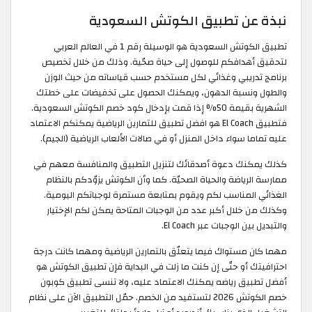
نبذة عن تطبيق الكوتش السعودية
تطبيق الكوتش السعودية هو الوسيلة رقم 1 في العالم العربي
لتحقيق أهدافكم للوصول إلى حياة صحّية. وذلك من خلال تخصيص
برنامج تدريبي وغذائي لكل مستخدم حسب قياساته من حيث الوزن
والطول ونسبة الدهون، ويمكنك الحصول على تخفيضات على خطتك
الشهرية بقيمة 50% إذا قمت بإدخال كود خصم الكوتش السعودية.
فتطبيق El Coach هو افضل تطبيق للتمارين الرياضية يمكنكم الاعتماد
عليه تماما سواء داخل المنزل أو في صالات الألعاب الرياضية (الجيم).
كذلك يمكنك دعوة أصدقائك لتنزيل التطبيق والمنافسة معهم في
ممارسة الرياضة والحياة الصحيّة. كما وأن الكوتش يزوّدكم بالنظام
الغذائي المناسب لكم ويقوم بمتابعة مستمرة لوجباتكم اليومية.
وكذلك من خلال أكبر عدد من الوجبات المتاحة يمكن لكم الإختيار
والتبديل بين الوجبات عبر El Coach.
مهما كان مستواك فيما يتعلّق بالتمارين الرياضية ومهما كانت درجة
احترافيتك أو حتّى إن كنت ما زلت في البداية فإن تطبيق الكوتش هو
أفضل تطبيق رياضه يمكنك الاعتماد عليه، ولا تنسى تطبيق كوبون
خصم الكوتش 2026 لتستفيد من الخصم. حمّل التطبيق الآن على نظام