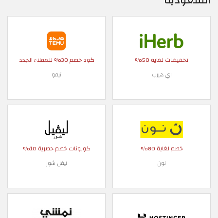
السعودية
تخفيضات لغاية 50%
كود خصم 30% للعملاء الجدد
اي هيرب
تيمو
خصم لغاية 80%
كوبونات خصم حصرية 10%
نون
ليفل شوز