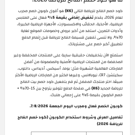
كود خصم الفالح للرياضة التالي
(K6)
هو أقوى كوبون خصم مجرب
لعام 2026، يقدم
تخفيض إضافي بقيمة 5%
فعال على الملابس
الرياضية، الأحذية، الحقائب والاكسسوارت، الأجهزة الرياضية الكبيرة،
وأدوات التمرين، استفد من أكبر عروض وخصومات الموقع لغاية
70%، ولا تنسى تفعيل قسيمة الفالح للرياضة
قبل إتمام الدفع
لتطبيق أكبر خصم على مشترياتك.
استمتع الآن بتخفيضات حقيقية سارية على المنتجات المخفضة وغير
المخفضة من المنتجات الرياضية الأصلية والمضمونة من أفضل
الماركات العالمية الشهيرة مثل: بوما، أسيكس، أديداس، دانلوب،
سكيتشرز، CR7، نيوبالانس، وغيرها الكثير من الماركات الرياضية الأكثر
مبيعًا. اختر منتجك المفضل ثم قم بتفعيل كود خصم بيت الفالح
للرياضة الجديد
(K6)
في صفحة الدفع لتوفير يتراوح بين 15-70% +
خصم الكوبون بقيمة 5% على إجمالي طلبك.
كوبون الخصم فعال ومجرب اليوم الجمعة 7/8/2026.
تفاصيل العرض وشروط استخدام الكوبون (كود خصم الفالح
للرياضة 2026)