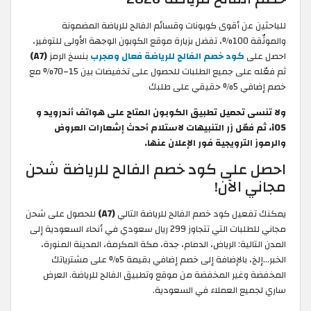
للباحثين عن أقوى كوبونات وقسائم الفالح للرياضة المضمونة
والموثّقة 100%، تفضل بزيارة موقع الكوبون الوجهة الأولى للتوفير،
احصل على
كود خصم الفالح للرياضة فعال ومجرب
بنسخ الرمز
(A7)
ثم فعّله على جميع الطلبات للحصول على تخفيضات بين 15–70% مع
خصم إضافي 5% حقيقي على طلبك
ولا تنسى تحميل تطبيق الكوبون المتاح على هواتف أندرويد و
iOS، ثم فعّل زر التنبيهات لاستلام أحدث إشعارات العروض
والرموز الترويجية فور الإعلان عنها.
احصل على كود خصم الفالح للرياضة شحن
مجاني الآن!
يمكنك تفعيل كود خصم الفالح للرياضة التالي
(A7)
للحصول على شحن
مجاني للطلبات التي تتجاوز 299 ريال سعودي في أنحاء السعودية إلى
المدن التالية: الرياض، الدمام، جدة، مكة المكرمة، المدينة المنورة،
الخبر…إلخ، بالإضافة إلى خصم إضافي بقيمة 5% على مشترياتك
المخفضة وغير المخفضة من موقع وتطبيق الفالح للرياضة. العرض
ساري لجميع العملاء في السعودية.