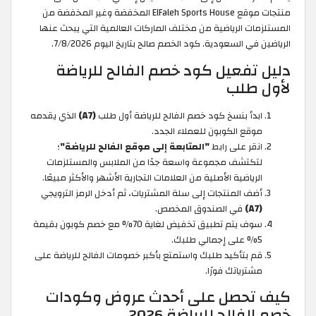
منتجات موقع ElFaleh Sports House المخفضة وغير المخفضة من
المستلزمات الرياضية من مختلف الماركات العالمية التي يبحث عنها
الرياضين في السعودية. كود الخصم صالح بتاريخ اليوم 7/8/2026.
دليل تفعيل كود خصم الفالح للرياضة
لأول طلب
ابدأ بنسخ كود خصم الفالح للرياضة أول طلب
(A7)
الذي يقدمه
موقع الكوبون للعملاء الجدد.
انقر على رابط
"المتابعة إلى موقع الفالح للرياضة"
؛
لتكتشف مجموعة واسعة جدًا من الملابس والمستلزمات
الرياضية الأصلية من العلامات التجارية الأشهر والأكثر مبيعًا.
أضف المنتجات إلى سلة المشتريات، ثم أدخل الرمز الترويجي
(A7)
في الصندوق المخصص.
سوف يتم تطبيق تخفيض لغاية 70% مع خصم كوبون بقيمة
5% على إجمالي طلبك.
قم بتأكيد طلبك واستمتع بأكبر خصومات الفالح للرياضة على
مشترياتك فورًا.
كيف تحصل على أحدث عروض وكودات
خصم الفالح للرياضة 2026