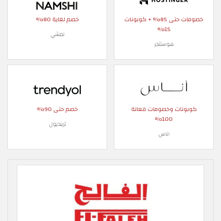
خصومات حتى 85% + كوبونات
خصم لغاية 80%
15%
نمشي
هوستنجر
كوبونات وخصومات فعالة
خصم حتى 90%
100%
ترينديول
اناس