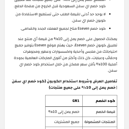
كود خصم اي سفن السعودية قبل الخروج من صفحة الدفع.
لا يوجد حد أدنى لقيمة الطلب حتى تستطيع الاستفادة من
كوبون خصم اي سفن.
كود خصم Eseven متاح لجميع العملاء الجدد والقدامى.
يمكنك الحصول على خصم يصل إلى 10% من قيمة أي منتج عند
تطبيق كوبون خصم Eseven، حيث يهتم موقع Eseven بتوفير جميع
احتياجاتك من ملابس وأحذية واكسسوارات وعطور ومجوهرات
وحقائب وعبايات، كل ذلك وأكثر من أقوى الماركات العالمية بجودة
أصلية 100% بأقل سعر ممكن من خلال استخدام كود خصم اي
سفن.
تفاصيل العرض وشروط استخدام الكوبون (كود خصم اي سفن
| خصم يصل إلى 10% على جميع منتجات)
كود الخصم
GN1
قيمة الخصم
خصم يصل إلى 10%
المنتجات المشمولة
جميع المشتريات