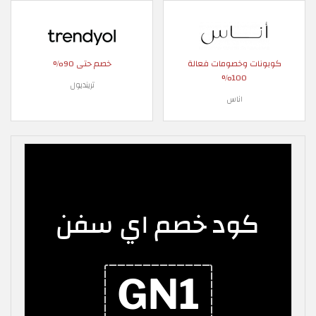
كوبونات وخصومات فعالة
خصم حتى 90%
100%
ترينديول
اناس