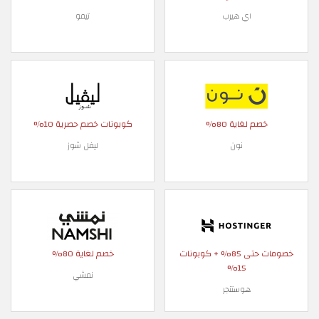
اي هيرب
تيمو
خصم لغاية 80%
كوبونات خصم حصرية 10%
نون
ليفل شوز
خصومات حتى 85% + كوبونات
خصم لغاية 80%
15%
نمشي
هوستنجر