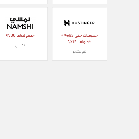
خصومات حتى 85% +
خصم لغاية 80%
كوبونات 15%
نمشي
هوستنجر