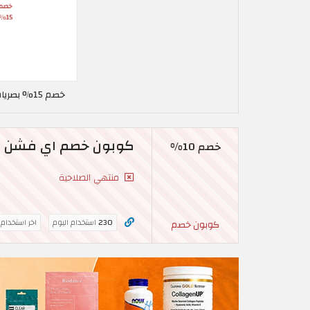
خصم 15% بصريات أزياء العين في السعودية
كوبون خصم اي فشن اوبتيكس | خصم 
خصم 10%
منتهي الصلاحية
230
استخدام اليوم
اخر استخدام
كوبون خصم