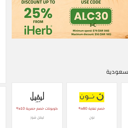
السعودية
خصم لغاية 80%
كوبونات خصم حصرية 10%
نون
ليفل شوز