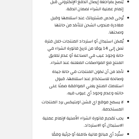
يُنصح بمراجعة إيصال الدفع الإلكتروني قبل
إتمام عملية الشراء لضمان الدقة.
يُرجى فحص مشترياتك عند استلامها وقبل
مغادرة مندوب الشحن للتأكد من حالتها
وصحتها.
يُمكن استبدال أو استرداد المنتجات خلال فترة
تصل إلى 14 يومًا من تاريخ فاتورة الشراء في
حالة وجود عيب في الصناعة أو عدم تطابق
المنتج مع المواصفات المعلنة عند الشراء.
تأكد من أن تكون المنتجات في حالة جيدة
وصالحة للاستخدام عند استلامها، قبول
استلامك المنتج يعني الموافقة ضمنًا على
حالته وعدم وجود أي عيوب فيه.
لا يسمح موقع اي فشن اوبتيكس برد المنتجات
المستخدمة.
يجب تقديم فاتورة الشراء الأصلية لإتمام عملية
الاستبدال أو الاسترداد.
ستُرد أي مبالغ مالية كاملة أو جزئية وفقًا