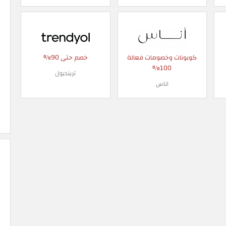
كوبونات وخصومات فعالة
خصم حتى 90%
100%
ترينديول
اناس