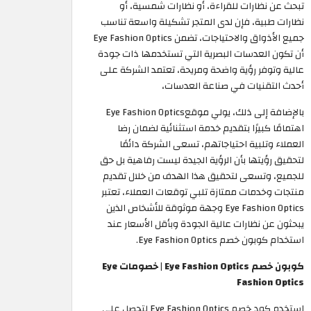
تبحث عن نظارات للقراءة، أو نظارات شمسية، أو
نظارات طبية، فإن لدى المتجر تشكيلة واسعة تناسب
جميع الأذواق والاحتياجات، تضمن Eye Fashion Optics
أن تكون العدسات البصرية التي تستخدمها ذات جودة
عالية وتوفر رؤية واضحة ومريحة، تعتمد الشركة على
أحدث التقنيات في صناعة العدسات،
بالإضافة إلى ذلك، يولي موقعEye Fashion Optics
اهتمامًا كبيرًا بتقديم خدمة استثنائية لضمان رضا
العملاء وتلبية احتياجاتهم، تسعى الشركة دائمًا
لتحقيق رؤيتها بأن الرؤية الجيدة ليست رفاهية بل حق
للجميع، وتسعى لتحقيق هذا الهدف من خلال تقديم
منتجات وخدمات ممتازة تلبي توقعات العملاء، تعتبر
Eye Fashion Optics وجهة موثوقة للأشخاص الذين
يبحثون عن نظارات عالية الجودة وبأقل الأسعار عند
استخدام كوبون خصم Eye Fashion Optics.
كوبون خصم Eye Fashion Optics | خصومات Eye
Fashion Optics
استخدم كود خصم Eye Fashion Optics لتحصل على