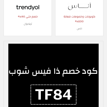
كوبونات وخصومات فعالة
خصم حتى 90%
100%
ترينديول
اناس