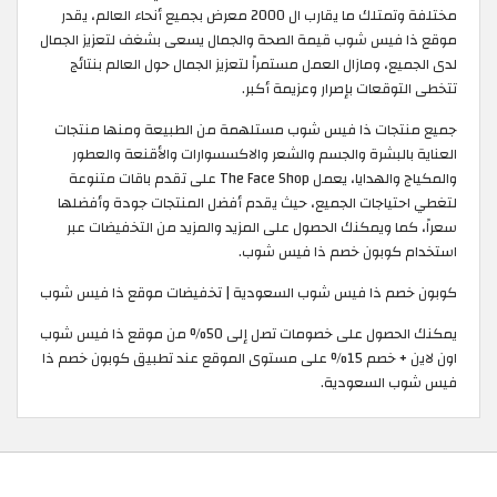
مختلفة وتمتلك ما يقارب ال 2000 معرض بجميع أنحاء العالم، يقدر
موقع ذا فيس شوب قيمة الصحة والجمال يسعى بشغف لتعزيز الجمال
لدى الجميع، ومازال العمل مستمراً لتعزيز الجمال حول العالم بنتائج
تتخطى التوقعات بإصرار وعزيمة أكبر.
جميع منتجات ذا فيس شوب مستلهمة من الطبيعة ومنها منتجات
العناية بالبشرة والجسم والشعر والاكسسوارات والأقنعة والعطور
والمكياج والهدايا، يعمل The Face Shop على تقدم باقات متنوعة
لتغطي احتياجات الجميع، حيث يقدم أفضل المنتجات جودة وأفضلها
سعراً، كما ويمكنك الحصول على المزيد والمزيد من التخفيضات عبر
استخدام كوبون خصم ذا فيس شوب. ​
كوبون خصم ذا فيس شوب السعودية | تخفيضات موقع ذا فيس شوب
يمكنك الحصول على خصومات تصل إلى 50% من موقع ذا فيس شوب
اون لاين + خصم 15% على مستوى الموقع عند تطبيق كوبون خصم ذا
فيس شوب السعودية.