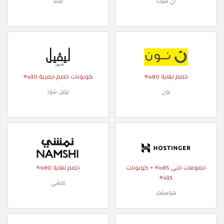
اي هيرب
تيمو
خصم لغاية 80%
كوبونات خصم حصرية 10%
نون
ليفل شوز
خصومات حتى 85% + كوبونات
خصم لغاية 80%
15%
نمشي
هوستنجر