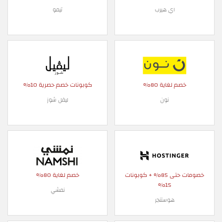
اي هيرب
تيمو
خصم لغاية 80%
كوبونات خصم حصرية 10%
نون
ليفل شوز
خصومات حتى 85% + كوبونات
خصم لغاية 80%
15%
نمشي
هوستنجر