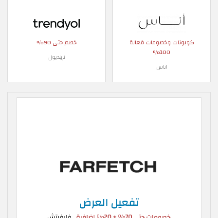
كوبونات وخصومات فعالة
خصم حتى 90%
100%
ترينديول
اناس