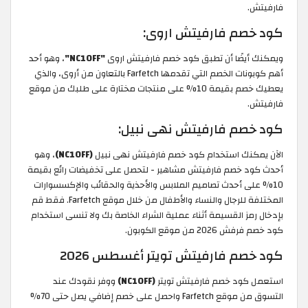
فارفيتش.
كود خصم فارفيتش اروى:
ويمكنك أيضًا أن تطبق كود خصم فارفيتش اروى
"NC10FF"
، وهو أحد
أهم كوبونات الخصم التي تقدمها Farfetch بالتعاون من أروى، والذي
يعطيك خصم بقيمة 10% على منتجات مختارة على طلبك من موقع
فارفيتش.
كود خصم فارفيتش نهى نبيل:
الآن يمكنك استخدام كود خصم فارفيتش نهى نبيل
(NC10FF)
، وهو
أحدث كود خصم فارفيتش مشاهير - لتحصل على تخفيضات رائع بقيمة
10% على أحدث تصاميم الملابس والأحذية والحقائب والإكسسوارات
المختلفة للرجال والنساء والأطفال من خلال موقع Farfetch. فقط قم
بإدخال رمز القسيمة أثناء عملية الشراء الخاصة بك ولا تنسى استخدام
كود خصم فرفش 2026 من موقع الكوبون.
كود خصم فارفيتش تويتر أغسطس 2026
استعمل كود خصم فارفيتش تويتر
(NC10FF)
ووفر نقودك عند
التسوق من موقع Farfetch واحصل على خصم إضافي يصل حتى 70%