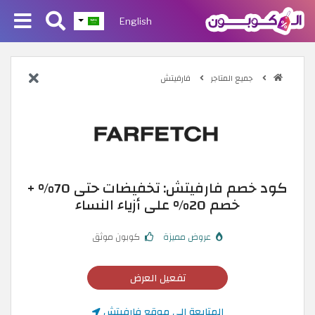
English
جميع المتاجر
فارفيتش
كود خصم فارفيتش: تخفيضات حتى 70% +
خصم 20% على أزياء النساء
عروض مميزة
كوبون موثق
تفعيل العرض
المتابعة إلى موقع فارفيتش