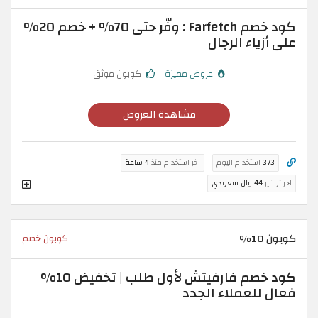
كود خصم Farfetch : وفّر حتى 70% + خصم 20%
على أزياء الرجال
عروض مميزة
كوبون موثق
مشاهدة العروض
373
استخدام اليوم
اخر استخدام منذ
4 ساعة
اخر توفير
44 ريال سعودي
كوبون 10%
كوبون خصم
كود خصم فارفيتش لأول طلب | تخفيض 10%
فعال للعملاء الجدد