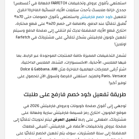
استمتعي بأقوى عروض وتخفيضات FARFETCH الفعالة في أغسطس!
جددي خزانة ملابسك بأحدث ستايلات الأزياء النسائية الفاخرة! انقري
لتفعيل
كود خصم فارفيتش
واستمتعي بأقوى خصومات حتى 70%
تُطبق تلقائيًا عند الدفع، بالاضافة الى خصم 20% على قطع مختارة،
اختاري قطع الأزياء المفضلة لديك ثم انتقلي إلى صفحة الدفع وسيتم
تفعيل كوبون فارفيتش بشكل تلقائي على مشترياتك في Farfetch
اونلاين!
تشمل التخفيضات المميزة كافة المنتجات الموجودة عبر الرابط، بما
فيها الملابس، الأحذية، الاكسسوارات، الشنط، الملابس الداخلية،
اشترِ أرقى الماركات العالمية الفاخرة مثل Dolce & Gabbana، AMI
Paris، Versace والمزيد. استغلي الفرصة وتسوق الآن للحصول على
توفير أكبر!
طريقة تفعيل كود خصم فارفج على طلبك
توجهي إلى أقوى صفحة كوبونات وعروض فارفيتش 2026 في
موقع الكوبون، اختاري رمز قسيمة فارفيتش سارية وفعالة على
مشترياتك، اضغطي على رابط
تفعيل العرض
ليتم تحويلك تلقائيًا إلى
صفحة عروض وتخفيضات الأعضاء في فارفيتش، أضيفي قطعك
المفضلة إلى سلة المشتريات، سوف يتم تفعيل الخصم تلقائيًا على