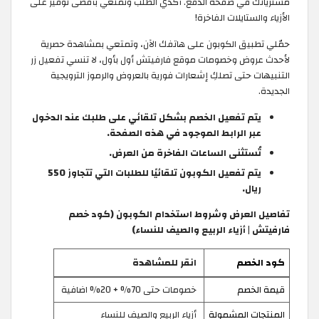
مشترياتك في صفحة الدفع. أكدي الطلب وتمتعي بأقصى توفير على
الأزياء والستايلات الفاخرة!
حمّلي تطبيق الكوبون على هاتفك الآن، وتمتعي بمشاهدة حصرية
لأحدث عروض وخصومات موقع فارفيتش أول بأول، لا تنسي تفعيل زر
التنبيهات حتى تصلكِ إشعارات فورية بالعروض والرموز الترويجية
الجديدة.
يتم تفعيل الخصم بشكل تلقائي على طلبك عند الدخول
عبر الرابط الموجود في هذه الصفحة.
تُستثنى الساعات الفاخرة من العرض.
يتم تفعيل الكوبون تلقائيًا للطلبات التي تتجاوز 550
ريال.
تفاصيل العرض وشروط استخدام الكوبون (كود خصم
فارفيتش | أزياء الربيع والصيف للنساء)
كود الخصم
انقر للمشاهدة
قيمة الخصم
خصومات حتى 70% + 20% اضافية
المنتجات المشمولة
أزياء الربيع والصيف للنساء