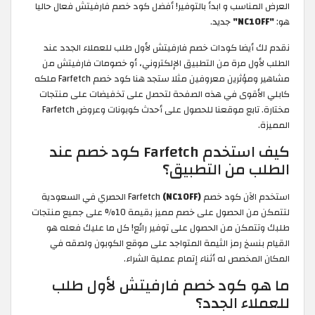
العرض المناسب و ابدأ بالتوفير! أفضل كود خصم فارفيتش فعال حاليا
هو:
"NC10FF"
جديد.
نقدم لك أيضا كودات خصم فارفيتش لأول طلب للعملاء الجدد عند
الطلب لأول مرة من التطبيق الإلكتروني، أو خصومات فارفيتش من
مشاهير ومؤثرين معروفين مثلا ستجد هنا كود خصم Farfetch ملكه
كابلي الأقوى في هذه الصفحة لتحصل على تخفيضات على منتجات
مختارة. تابع موقعنا للحصول على أحدث كوبونات وعروض Farfetch
المميزة.
كيف استخدم Farfetch كود خصم عند
الطلب من التطبيق؟
استخدم الآن كود خصم Farfetch
(NC10FF)
الحصري في السعودية
لتتمكن من الحصول على خصم مميز بقيمة 10% على جميع منتجات
طلبك وتتمكن من الحصول على توفير رائع! كل ما عليك فعله هو
القيام بنسخ رمز الثيمة المتواجد على موقع الكوبون ولصقه في
المكان المخصص له أثناء إتمام عملية الشراء.
ما هو كود خصم فارفيتش لأول طلب
للعملاء الجدد؟