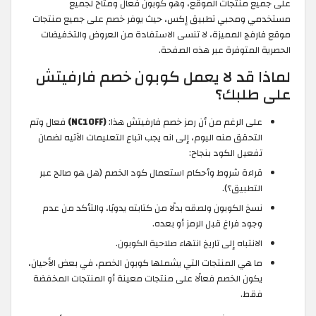
على جميع منتجات الموقع، وهو كوبون فعال ومتاح لجميع
مستخدمي ومحبي تطبيق إكس، حيث يوفر خصم على جميع منتجات
موقع فارفج المميزة، لا تنسى الاستفادة من العروض والتخفيضات
الحصرية المتوفرة عبر هذه الصفحة.
لماذا قد لا يعمل كوبون خصم فارفيتش
على طلبك؟
على الرغم من أن رمز خصم فارفيتش هذا:
(NC10FF)
فعال وتم
التحقق منه اليوم، إلى انه يجب اتباع التعليمات الآتيه لضمان
تفعيل الكود بنجاح:
قراءة شروط وأحكام استعمال كود الخصم (هل هو صالح عبر
التطبيق؟).
نسخ الكوبون ولصقه بدلًا من كتابته يدويًا، والتأكد من عدم
وجود فراغ قبل الرمز أو بعده.
الانتباه إلى تاريخ انتهاء صلاحية الكوبون.
ما هي المنتجات التي يشملها كوبون الخصم، في بعض الأحيان،
يكون الخصم فعالًا على منتجات معينة أو المنتجات المخفضة
فقط.