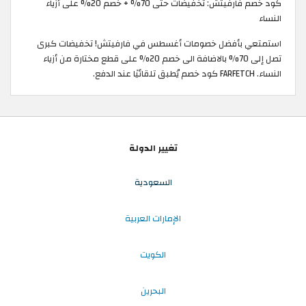
كود خصم فارفيتش: تخفيضات حتى 70% + خصم 20% على أزياء
النساء
استمتعي بأفضل خصومات أغسطس في فارفيتش! تخفيضات كبرى
تصل إلى 70% بالاضافة الى خصم 20% على قطع مختارة من أزياء
النساء. FARFETCH كود خصم يُطبق تلقائيًا عند الدفع.
تغيير الدولة
السعودية
الإمارات العربية
الكويت
البحرين