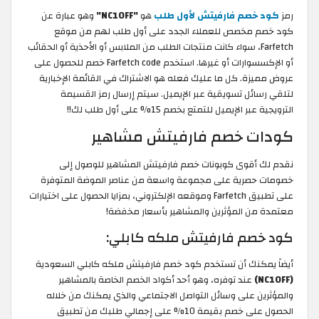
رمز
كود خصم فارفيتش لأول طلب
هو
"NC10FF"
وهو عبارة عن
كود خصم مخصص للعملاء الجدد على أول طلب لهم من موقع
Farfetch، سواء كانت منتجات الطلب من الملابس أو الأحذية أو الحقائب
أو الإكسسوارات أو غيرها. استخدم Farfetch code خصم للحصول على
عروض مميزة. كل ما عليك فعله هو الاشتراك في القائمة الإخبارية
لتلقي رسائل تسويقية عبر الإيميل. سيتم إرسال رمز القسيمة
الترويجية عبر الإيميل للتمتع بخصم 15% على أول طلب لك!!
كودات خصم فارفيتش مشاهير
نقدم لك أقوى كوبونات خصم فارفيتش المشاهير للوصول إلى
خصومات حصرية على مجموعة واسعة من عناصر الموضة المتوفرة
على تطبيق Farfetch وموقعه الإلكتروني، بمزايا الحصول على اختيارات
معتمدة من المؤثرين والمشاهير بأسعار مخفضة!
كود خصم فارفيتش ملكه كابلي:
أيضاً يمكنك أن تستخدم كود خصم فارفيتش ملكه كابلي السعودية
(NC10FF)
عند توفره، وهو أحد أكواد الخصم الخاصة بالمشاهير
والمؤثرين على وسائل التواصل الاجتماعي والذي يمكنك من خلاله
الحصول على خصم بقيمة 10% على إجمالي طلبك من تطبيق