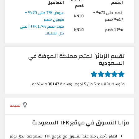
الخصم
التفاصيل
خصم
خصم حتى 70% +
عروض TFK حتى 70% +
NN10
17% خصم
كوبون خصم
كود خصم TFK 17% | على
17% خصم
NN10
كل الطلبات
تقييم الزبائن لمتجر مملكة الموضة في
السعودية
متوسط التقييم: 5 من 5 نجوم بواسطة 38147 مستخدم
نصيحة
مزايا التسوق في موقع TFK السعودية
اظهر بأجمل حلة عند التسوق مع موقع TFK السعودية الذي يوفر