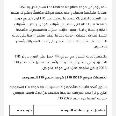
كما يتوفر في موقع The Fashion Kingdom قسم خاص بمنتجات
العناية الشخصية والمكياج مما يجعله موقعًا متكافئًا ومتنوعًا. مهما
كان الستايل الخاص بك ستجد ما يعجبك على TFK اون لاين مع حزمة
متنوعة من القطع التي تشمل تي شرتات ، هوديز ، بناطيل ، شورتات ،
احذية والبسة رياضية ، بولو ، كنزات ، سترات واكسسوارات متعددة
تشمل نظارات ، قبعات ، احزمة وغيرها الكثير. ستكون راضيًا على تجربة
التسوق على متجر TFK لأنك ستحصل على أحدث الموديلات بأسعار
تنافسية.
ولتكتمل تجربة التسوق مع موقع TFK احصل على أقوى عروض TFK
المميزة والتي تتمثل في تخفيضات رائعة عند تفعيل كود خصم TFK
2026 والذي ستجده حصريًا على موقع الكوبون.
تخفيضات موقع TFK 2026 | كوبون خصم TFK السعودية
تسوق أفخم الألبسة والأحذية والاكسسوارات مع موقع TFK السعودية
الذي يوفر أحدث الماركات العالمية ويضعها بين يديك بأسعار وعروض
جنونية أهمها كود خصم TFK 2026.
تفاصيل عرض مملكة الموضة
كود خصم