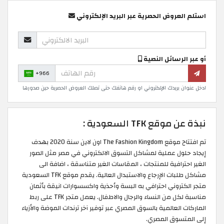
استلم العروض الحصرية عبر البريد الإلكتروني
أو عبر الرسائل النصية
+966
ادخل عنوان بريدك الإلكتروني او رقم هاتفك حتى تصلك العروض الحصرية حين صدورها
نبذة عن موقع TFK السعودية :
تم افتتاح موقع The Fashion Kingdom اون لاين سنة 2020 بهدف
إيجاد حلول عملية لمشاكل التسوق الالكتروني في مصر مثل الصور
الغير احترافية للمنتجات ، المقاسات الغير متناسقة ، اضافة الى
مشاكل طلبات الإرجاع والاستبدال العالية. يقدم موقع TFK السعودية
متجر الكتروني احترافي به البسة وأحذية واكسسوارات انيقة بأثمان
مناسبة لكل من النساء والرجال والاطفال. يعمل متجر TFK على ربط
الماركات العالمية بالسوق المصري عبر توفير آخر ترندات الموضة والأزياء
إلى المتسوق المصري.