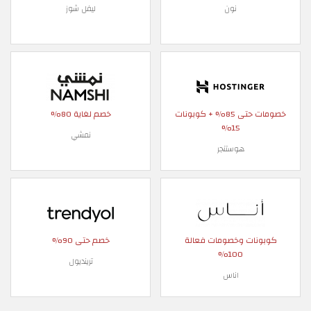
نون
ليفل شوز
خصومات حتى 85% + كوبونات
خصم لغاية 80%
15%
نمشي
هوستنجر
كوبونات وخصومات فعالة
خصم حتى 90%
100%
ترينديول
اناس