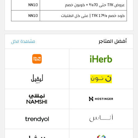
عروض TFK حتى 70% + كوبون خصم
NN10
كود خصم TFK 17% | على كل الطلبات
NN10
أفضل المتاجر
مشاهدة الكل