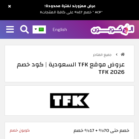
×
عرض ممزورلد لفترة محدودة!
"ACP " خصم 17% على كافة المنتجات!!
English
جميع المتاجر
عروض موقع TFK السعودية | كود خصم
TFK 2026
خصم حتى 70% + 17% خصم
كوبون خصم