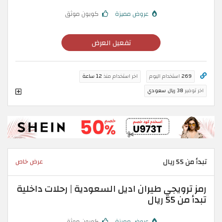
عروض مميزة
كوبون موثق
تفعيل العرض
269
استخدام اليوم
اخر استخدام منذ
12 ساعة
اخر توفير
38 ريال سعودي
تبدأ من 55 ريال
عرض خاص
رمز ترويجي طيران اديل السعودية | رحلات داخلية
تبدأ من 55 ريال
عروض مميزة
كوبون موثق