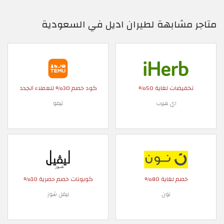
متاجر مشابهة لطيران اديل في السعودية
تخفيضات لغاية 50%
كود خصم 30% للعملاء الجدد
اي هيرب
تيمو
خصم لغاية 80%
كوبونات خصم حصرية 10%
نون
ليفل شوز