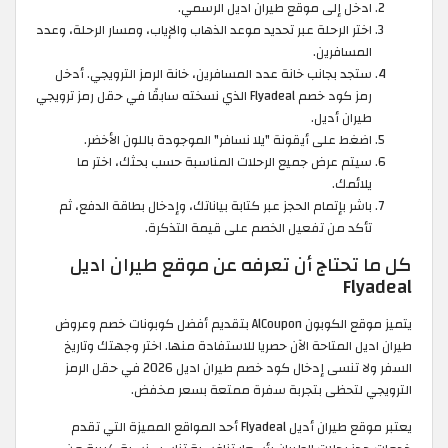
ادخل إلى موقع طيران اديل الرسمي.
اختر الرحلة عبر تحديد موعد الذهاب والإياب، ومسار الرحلة، وعدد
المسافرين.
ستجد بجانب خانة عدد المسافرين، خانة الرمز الترويجي. أدخل
رمز كود خصم Flyadeal الذي نسخته سابقًا في حقل رمز ترويجي
طيران أديل.
اضغط على أيقونة "يلا نسافر" الموجودة باللون الأخضر.
سيتم عرض جميع الرحلات المناسبة حسب بحثك، اختر ما
يلائمك.
باشر بإتمام الحجز عبر كتابة بياناتك، وإدخال بطاقة الدفع، ثم
تأكد من تفعيل الخصم على قيمة التذكرة.
كل ما تحتاج أن تعرفه عن موقع طيران اديل
Flyadeal
يتميز موقع الكوبون AlCoupon بتقديم أفضل كوبونات خصم وعروض
طيران اديل المتاحة الآن حصريا للاستفادة منها. اختر وجهتك وتاريخ
السفر ولا تنسى إدخال كود خصم طيران اديل 2026 في حقل الرمز
الترويجي لتحظى بتجربة سفرة ممتعة بسعر مخفض.
يعتبر موقع طيران أديل Flyadeal أحد المواقع المميزة التي تقدم