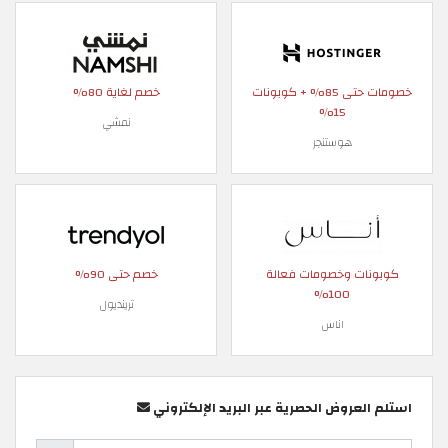
خصومات حتى 85% + كوبونات
خصم لغاية 80%
15%
نمشي
هوستنجر
كوبونات وخصومات فعالة
خصم حتى 90%
100%
ترينديول
اناس
استلم العروض الحصرية عبر البريد الإلكتروني