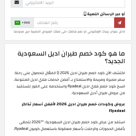
أو عبر الرسائل النصية
+966
ادخل عنوان بريدك الإلكتروني او رقم هاتفك حتى تصلك العروض الحصرية حين صدورها
ما هو كود خصم طيران اديل السعودية
الجديد؟
اكتشف الآن كود خصم طيران اديل 2026 (
) الفعّال للحصول على رحلة
سفر مميزة ومريحة والاستمتاع بـ أفضل خدمات فلاي اديل المتنوعة.
انسخ كود خصم فلاي اديل Flyadeal واستخدمه على الفور لتستفيد
من عروض طيران أديل السعودية. ​
عروض وكودات خصم طيران اديل 2026 لأفضل أسعار تذاكر
Flyadeal
استفد من عرض كود خصم طيران اديل السعودية: ""2026 لتحظى
بأفضل الحجوزات والرحلات بأسعار معقولة باستعمال كوبون Flyadeal.