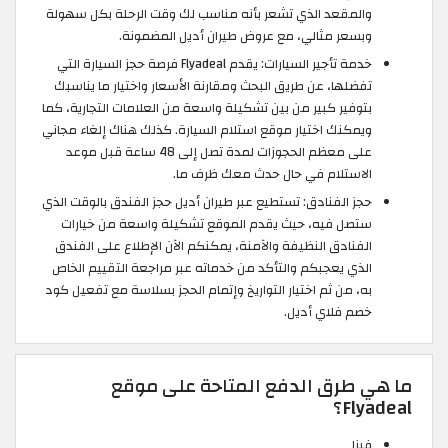
والمقعد الذي تشعر بأنه مناسب لك وقت الرحلة بكل سهولة
وبسعر مثالي، مع عروض طيران أديل المضمونة.
خدمة تأجير السيارات: يقدم Flyadeal فرصة حجز السيارة التي
تفضلها، عن طريق البحث ومقارنة الأسعار واختيار ما يناسبك
بتوفير كبير من بين تشكيلة واسعة من العلامات التجارية، كما
ويمكنك اختيار موقع استلام السيارة. كذلك هناك إلغاء مجاني
على معظم الحجوزات لمدة تصل إلى 48 ساعة قبل موعد
الاستلام في حال حدث معك ظرف ما.
حجز الفنادق: تستطيع عبر طيران أديل حجز الفندق بالوقت الذي
ستصل فيه، حيث يقدم الموقع تشكيلة واسعة من خيارات
الفنادق النظيفة والآمنة، يمكنكم الآن الإطلاع على الفندق
الذي يعجبكم والتأكد من خدماته عبر مراجعة التقييم الخاص
به، من ثم اختيار التواريخ وإتمام الحجز بسلاسة مع تفعيل كود
خصم فلاي أديل.
ما هي طرق الدفع المتاحة على موقع
Flyadeal؟
فيزا