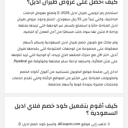
كيف أحصل على عروض طيران اديل؟
استخدم رمز ترويجي طيران اديل 2026: (
) وتمتع بعروض الرحلات
الداخلية، والتي تبدأ من 55 ريال سعودي. اغتنم وجود عروض طيران
اديل المتاحة حاليًا و استمتع بالسفر عبر الوجهة التي تريدها بمتعة
وراحة لا مثيل لها سواء كنت مسافرًا من أجل العمل أو الترفيه.
وفر مالك مع كوبون خصم طيران اديل السعودية وسافر بأسعار
معقولة على مجموعة من الوجهات المتنوعة التي يقدمها طيران
أديل. اختر الآن مع حجزك المقعد الذي تريده، أو الوجبة التي تريد تناولها
على متن الطائرة، واستعد لرحلة سفر ممتعة وموثوقة مع Flyadeal.
ادخل إلى صفحة موقع الكوبون لتستفيد من أقوى أكواد الخصم
والكوبونات المتاحة على الكثير من المواقع الرائدة والتي تقدم خدمات
ومنتجات مميزة بجودة قوية وأسعار مخفضة. ​
كيف أقوم بتفعيل كود خصم فلاي اديل
السعودية ؟
اذهب إلى موقع AlCoupon.com، وانسخ كود خصم اديل: (
).