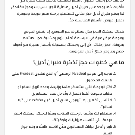
خدمات حجز رحلات الطيران بأسعار تنافسية تناسب نسبة كبيرة من
الأفراد. كما يوجد على طيران أديل إمكانية تأجير السيارات وحجز الفنادق
لذا يعتبر طيران أديل خيار مثالي لتستمتع برحلة سفر مريحة وموفرة
بفضل عروض الأسعار المناسبة جدًا.
كذلك يمكنك الحجز بكل بسهولة عبر الموقع، إذ يتمتع الموقع
بواجهة عرض غاية في البساطة تمنح الزوار إمكانية حجز رحلاتهم
بمرونة. احجز رحلتك الآن إلى وجهتك بسهولة بأسعار مميزة مع أكواد
خصم وعروض فلاي أديل الموثوقة.
ما هي خطوات حجز تذكرة طيران أديل؟
توجه إلى موقع Flyadeal الرسمي أو افتح تطبيق Flyadeal على
هاتفك المحمول.
اختر الوجهة التي ستسافر منها وإليها، وحدد تاريخ السفر أو
ذهاب وعودة (كما تفضل)، وأدخل عدد المسافرين.
لا تنسى تفعيل رمز ترويجي فلاي أديل قبل الضغط على "يلا
نسافر".
ستظهر لك قائمة بالرحلات المتاحة وفقًا لبحثك، يمكنك اختيار
الرحلة التي تناسب ميزانيتك وتوقيتك.
تابع وأدخل بيانات المسافرين مثل الاسم كاملًا و رقم جواز
السفر.