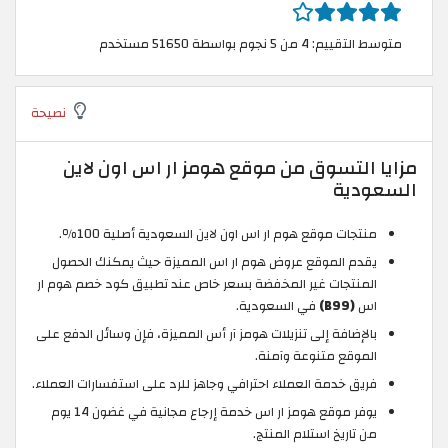
متوسط التقييم: 4 من 5 نجوم بواسطة 51650 مستخدم
نصيحة
مزايا التسوق من موقع هومز ار اس اون لاين
السعودية
منتجات موقع هوم ار اس اون لاين السعودية أصلية 100٪.
يقدم الموقع عروض هوم ار اس المميزة حيث يمكنك الحصول
المنتجات غير المخفضة بسعر خاص عند تطبيق كود خصم هوم ار
اس
(B99)
في السعودية.
بالإضافة إلى تنزيلات هومز آر أس المميزة، فإن وسائل الدفع على
الموقع متنوعة وآمنة.
فريق خدمة العملاء احترافي وجاهز للرد على استفسارات العملاء.
يوفر موقع هومز ار اس خدمة إرجاع مجانية في غضون 14 يوم
من تاريخ استلام المنتج.