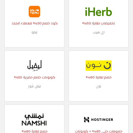
تخفيضات لغاية 50%
كود خصم 30% للعملاء الجدد
اي هيرب
تيمو
خصم لغاية 80%
كوبونات خصم حصرية 10%
نون
ليفل شوز
خصومات حتى 85% + كوبونات
خصم لغاية 80%