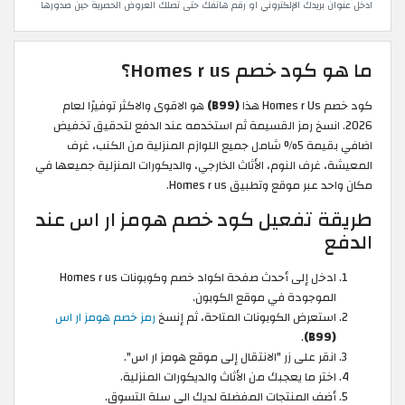
ادخل عنوان بريدك الإلكتروني او رقم هاتفك حتى تصلك العروض الحصرية حين صدورها
ما هو كود خصم Homes r us؟
كود خصم Homes r Us هذا
(B99)
هو الاقوى والاكثر توفيرًا لعام
2026. انسخ رمز القسيمة ثم استخدمه عند الدفع لتحقيق تخفيض
اضافي بقيمة 5% شامل جميع اللوازم المنزلية من الكنب، غرف
المعيشة، غرف النوم، الأثاث الخارجي، والديكورات المنزلية جميعها في
مكان واحد عبر موقع وتطبيق Homes r us.
طريقة تفعيل كود خصم هومز ار اس عند
الدفع
ادخل إلى أحدث صفحة اكواد خصم وكوبونات Homes r us
الموجودة في موقع الكوبون.
استعرض الكوبونات المتاحة، ثم إنسخ
رمز خصم هومز ار اس
.
(B99)
انقر على زر "الانتقال إلى موقع هومز ار اس".
اختر ما يعجبك من الأثاث والديكورات المنزلية.
أضف المنتجات المفضلة لديك الى سلة التسوق.