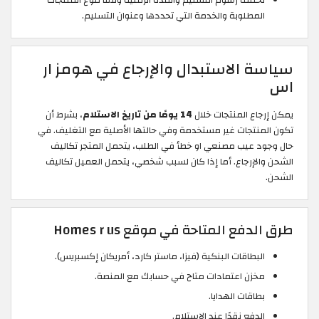
تختلف رسوم التسليم والمدة الزمنية وفقًا لنوع المنتجات
المطلوبة والخدمة التي تحددها وعنوان التسليم.
سياسة الاستبدال والإرجاع في هومز ار
اس
يمكن إرجاع المنتجات خلال
14 يومًا من تاريخ الاستلام
، بشرط أن
تكون المنتجات غير مستخدمة وفي حالتها الأصلية مع التغليف. في
حال وجود عيب مصنعي او خطأ في الطلب، يتحمل المتجر تكاليف
الشحن والإرجاع. أما إذا كان لسبب شخصي، يتحمل العميل تكاليف
الشحن.
طرق الدفع المتاحة في موقع Homes r us
البطاقات البنكية (فيزا، ماستر كارد، أمريكان إكسبريس).
مخزن اعتمادات متاح في حسابك مع المنصة.
بطاقات الهدايا.
الدفع نقدًا عند الاستلام.