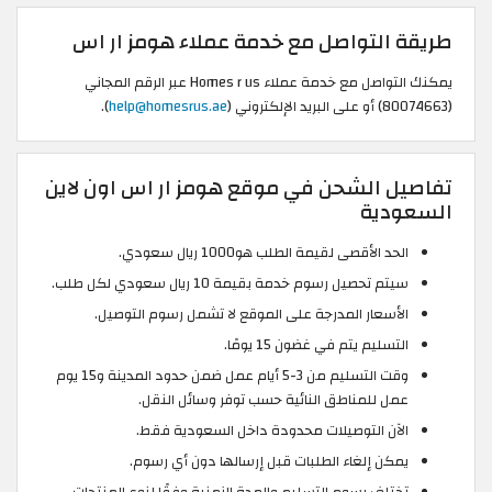
طريقة التواصل مع خدمة عملاء هومز ار اس
يمكنك التواصل مع خدمة عملاء Homes r us عبر الرقم المجاني
(80074663) أو على البريد الإلكتروني (
help@homesrus.ae
).
تفاصيل الشحن في موقع هومز ار اس اون لاين
السعودية
الحد الأقصى لقيمة الطلب هو1000 ريال سعودي.
سيتم تحصيل رسوم خدمة بقيمة 10 ريال سعودي لكل طلب.
الأسعار المدرجة على الموقع لا تشمل رسوم التوصيل.
التسليم يتم في غضون 15 يومًا.
وقت التسليم من 3-5 أيام عمل ضمن حدود المدينة و15 يوم
عمل للمناطق النائية حسب توفر وسائل النقل.
الآن التوصيلات محدودة داخل السعودية فقط.
يمكن إلغاء الطلبات قبل إرسالها دون أي رسوم.