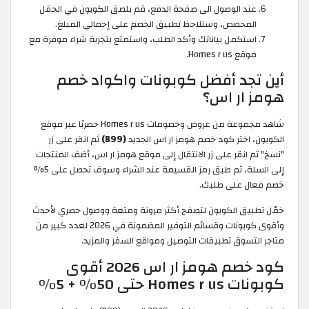
عند الوصول الى صفحة الدفع، قم بلصق الكوبون في الحقل
المخصص، وستلاحظ تطبيق الخصم على إجمالي المبلغ.
استكمل بياناتك وأكد الطلب، واستمتع بتجربة شراء موفرة مع
موقع Homes r us.
أين تجد أفضل كوبونات واكواد خصم
هومز ار اس؟
شاهد مجموعة من عروض وخصومات Homes r us حصريًا عبر موقع
الكوبون، اختر كود خصم هومز ار اس الجديد
(B99)
ثم انقر على زر
"نسخ" ثم انقر على زر الانتقال إلى موقع هومز ار اس، أضف المنتجات
إلى السلة، ثم طبق رمز القسيمة عند الشراء وسوف تحصل على 5%
خصم فعال على طلبك.
خمّل تطبيق الكوبون لتصفح أكثر مرونة ومتعة ووصول حصري لأحدث
وأقوى كوبونات وقسائم التوفير المضمونة في 2026 لعدد كبير من
متاجر التسوق تطبيقات التوصيل ومواقع السفر والمزيد.
كود خصم هومز ار اس 2026 أقوى
كوبونات Homes r us حتى 50% + 5%