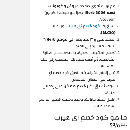
قم بزيارة أقوى صفحة
عروض وكوبونات
خصم iHerb 2026
حصرًا عبر موقع الكوبون
Alcoupon.
انسخ رمز
كود خصم آي هيرب
اول طلب
(ALC30).
اضغط على زر
"المتابعة إلى موقع iHerb"
لتنتقل مباشرة إلى المتجر.
تصفح المنتجات الصحية، والمكملات، والعناية
الشخصية، ثم أضف منتجاتك المفضلة إلى سلة
المشتريات.
قبل إتمام الشراء، قم بلصق كود خصم اي
هيرب
في المكان المخصص.
سوف
يُطبق أكبر خصم ممكن
على إجمالي
طلبك.
أكمل تعبئة بياناتك، وحدد وسيلة الدفع، ثم قم
بتأكيد الطلب.
ما هو كود خصم اي هيرب
٣٠٪؟