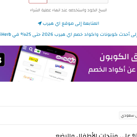
انسخ الكود واستخدمه عند انهاء عملية الشراء
المتابعة إلى موقع اي هيرب
دث كوبونات واكواد خصم اي هيرب 2026 حتى 25% في iHerb السعودية