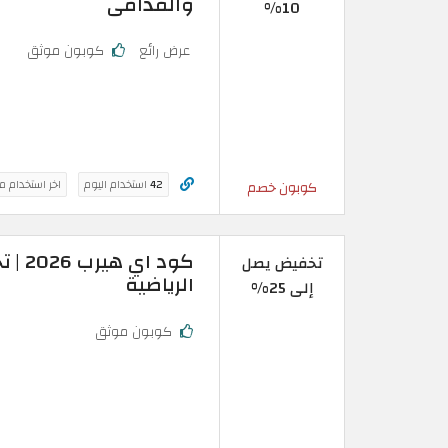
والقدامى
10%
عرض رائع
كوبون موثق
42
استخدام اليوم
اخر استخدام م
كوبون خصم
تخفيض يصل
الرياضية
إلى 25%
كوبون موثق