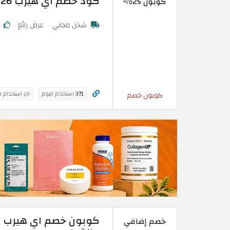
كود خصم اي هيرب 2026: تخفيض 25% فعال على اول طلب
كوبون 25%
شحن مجاني
عرض رائع
ك
371
استخدام اليوم
اخر استخدام 
كوبون خصم
خصم إضافي