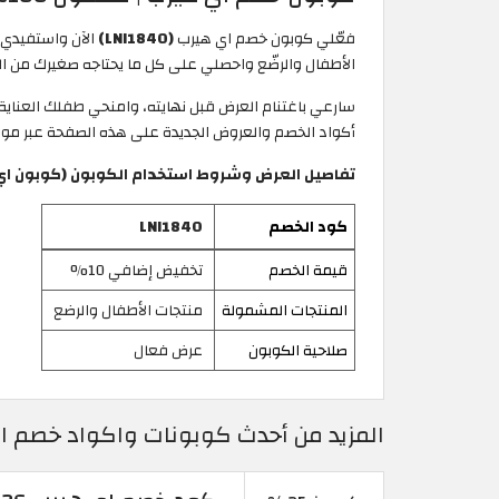
فعّلي كوبون خصم اي هيرب
(LNI1840)
الآن واستفيدي
الأطفال والرضّع واحصلي على كل ما يحتاجه صغيرك من الف
سارعي باغتنام العرض قبل نهايته، وامنحي طفلك العناية الت
أكواد الخصم والعروض الجديدة على هذه الصفحة عبر موقع
تفاصيل العرض وشروط استخدام الكوبون (كوبون اي هيرب iHerb لمنتجات الأطفا
كود الخصم
LNI1840
قيمة الخصم
تخفيض إضافي 10%
المنتجات المشمولة
منتجات الأطفال والرضع
صلاحية الكوبون
عرض فعال
المزيد من أحدث كوبونات واكواد خصم اي هيرب 2026 حتى 25% في rb