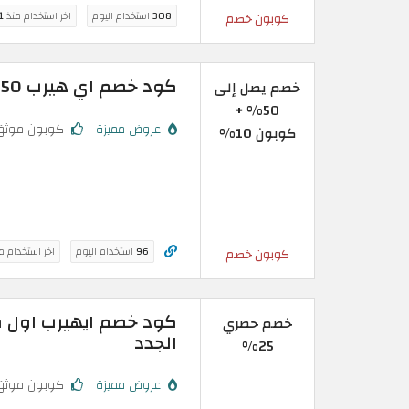
308
استخدام اليوم
اخر استخدام منذ
11 
كوبون خصم
كود خصم اي هيرب 50% فعال على منتجات مختارة في iHerb
خصم يصل إلى
50% +
عروض مميزة
كوبون موثق
كوبون 10%
96
استخدام اليوم
اخر استخدام م
كوبون خصم
خصم حصري
الجدد
25%
عروض مميزة
كوبون موثق