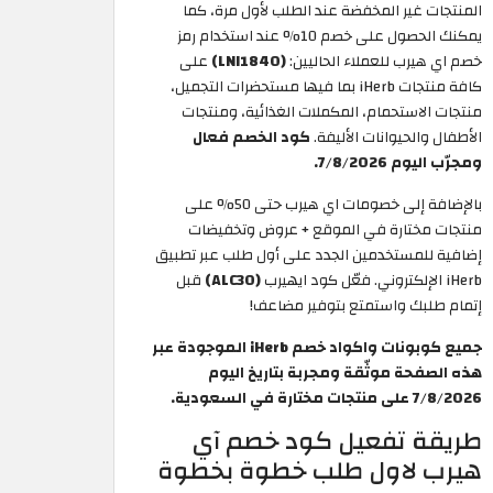
المنتجات غير المخفضة عند الطلب لأول مرة، كما
يمكنك الحصول على خصم 10% عند استخدام رمز
خصم اي هيرب للعملاء الحاليين:
(LNI1840)
على
كافة منتجات iHerb بما فيها مستحضرات التجميل،
منتجات الاستحمام، المكملات الغذائية، ومنتجات
الأطفال والحيوانات الأليفة.
كود الخصم فعال
ومجرّب اليوم 7/8/2026.
بالإضافة إلى خصومات اي هيرب حتى 50% على
منتجات مختارة في الموقع + عروض وتخفيضات
إضافية للمستخدمين الجدد على أول طلب عبر تطبيق
iHerb الإلكتروني. فعّل كود ايهيرب
(ALC30)
قبل
إتمام طلبك واستمتع بتوفير مضاعف!
جميع كوبونات واكواد خصم iHerb الموجودة عبر
هذه الصفحة موثّقة ومجربة بتاريخ اليوم
7/8/2026 على منتجات مختارة في السعودية.
طريقة تفعيل كود خصم آي
هيرب لاول طلب خطوة بخطوة