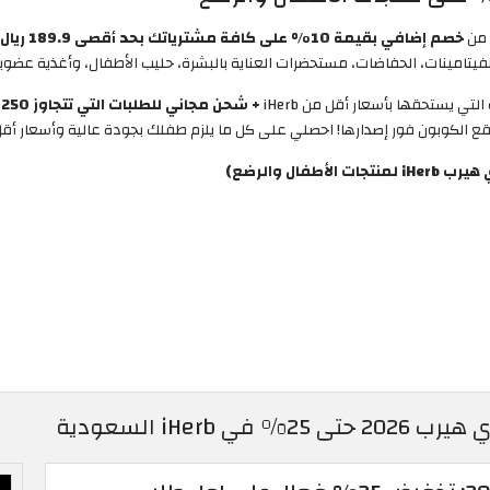
 من
خصم إضافي بقيمة 10% على كافة مشترياتك بحد أقصى 189.9 ريال سعودي.
يتامينات، الحفاضات، مستحضرات العناية بالبشرة، حليب الأطفال، وأغذية عضوية
ي يستحقها بأسعار أقل من iHerb
+ شحن مجاني للطلبات التي تتجاوز 250 ريال سعودي في السعودية
 الكوبون فور إصدارها! احصلي على كل ما يلزم طفلك بجودة عالية وأسعار أقل
ل والرضع)
iHe السعودية