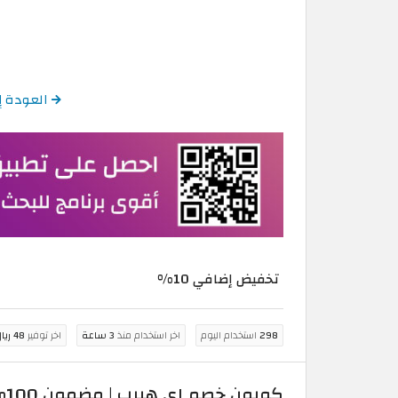
العودة إلى أح
تخفيض إضافي 10%
298
استخدام اليوم
اخر استخدام منذ
3 ساعة
اخر توفير
48 ريال سعودي
كوبون خصم اي هيرب | مضمون 100% على منتجات الأطفال والرضع