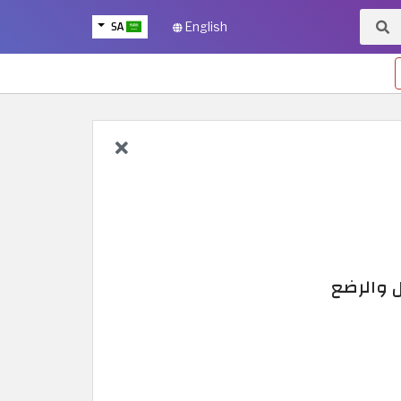
SA
English