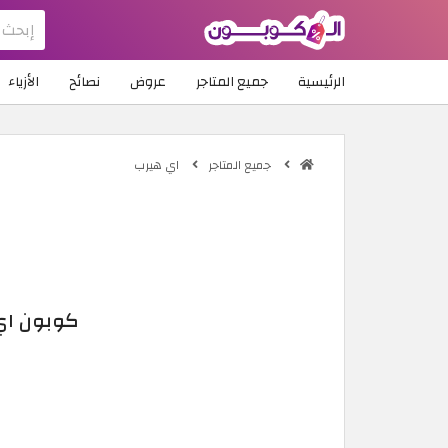
الرئيسية
جميع المتاجر
عروض
نصائح
الأزياء
جميع المتاجر
اي هيرب
كوبون اي هيرب iHerb فعال بقيمة 10