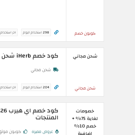
298
استخدام اليوم
اخر استخدام
كوبون خصم
كود خصم iHerb شحن مجاني | توصيل في جميع أنحاء السعودية
شحن مجاني
شحن مجاني
204
استخدام اليوم
اخر استخدام
شحن مجاني
خصومات
المنتجات
لغاية 75% +
خصم 10%
عروض مميزة
كوبون موثق
إضافية