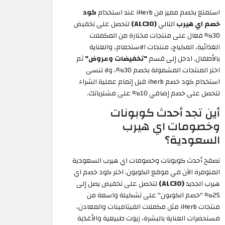
استمتع بخصم مميز من iHerb عند استخدام
كود
خصم اي هيرب
التالي
(ALC30)
لتحصل على تخفيض
30% فعال على منتجات مختارة من المكملات
الغذائية، المكياج، منتجات الاستحمام، والعناية
بالأطفال. ادخل إلى قسم
"تخفيضات وعروض"
ثم
اختر المنتجات المشمولة بخصم 30%، ولا تنسى
استخدام كود خصم iherb
قبل إتمام عملية الشراء
لتحصل على خصم إضافي 10% على مشترياتك.
أين تجد أحدث كوبونات
وخصومات اي هيرب
السعودية؟
تصفح أحدث كوبونات وخصومات اي هيرب السعودية
المتوفرة الآن في موقع الكوبون. اختر كود خصم اي
هيرب الجديد
(ALC30)
لتحصل على تخفيض يصل إلى
25% "خصم الكوبون" على تشكيلة واسعة من
منتجات iHerb مثل مكملات الفيتامينات والمعادن،
مستحضرات العناية بالبشرة، زيوت طبيعية والأغذية