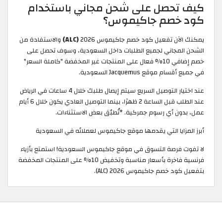
كيف تحصل على شحن مجاني باستخدام
كود خصم جاكيموس؟
يمكنك الآن تفعيل كود خصم جاكيموس 2026
(ALC)
والاستفادة من
الشحن المجاني لجميع الطلبات داخل السعودية، وسوف تحصل على
خصم إضافي 10% فعال على المنتجات غير المخفضة "كاملة السعر"
في جميع أقسام موقع Jacquemus السعودية.
عند اختيار التوصيل السريع سيتم إيصال طلبك خلال 4 ساعات في الرياض
عند الطلب قبل الساعة 2 ظهرًا، بينما التوصيل العادي يكون خلال 6 أيام
عمل، بدون أي رسوم جمركية. *تُطبّق بعض الاستثناءات.
أبرز المزايا التي يقدمها موقع جاكيموس لعملائه في السعودية
لا تفوت فرصة التسوق في موقع جاكيموس السعودية! استمتع بأزياء
فرنسية فاخرة بأسعار مناسبة وتخفيض 10% على المنتجات المخفضة
بتفعيل كود خصم جاكيموس 2026 (ALC).