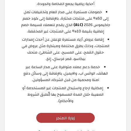
أحذية رياضية يجمع الفخامة والجودة.
خصومات مستمرة على مدار العام وتخفيضات تصل
إلى 50% على منتجات مختارة، بالإضافة إلى كود خصم
جاكيموس 2026
(ALC)
الذي يقدم للعملاء قسيمة خصم
إضافية بقيمة 10% على المنتجات غير المخفضة.
إقامة عروض أزياء مستمرة للإعلان عن أحدث إصدارات
المنتجات، وذلك بطرق مختلفة ومبتكرة مثل عروض في
حقول القمح، على المسيح، على الشاطئ، متحف
بيكاسو، قصر فرساي، إلخ.
خدمة دعم عملاء متوافرة على مدار الساعة عبر
الهاتف، الواتس اب، والايميل، بالإضافة إلى وسائل دفع
آمنة ومحمية من قبل الشركاء المسؤولين.
إمكانية ارجاع واستبدال المنتجات غير المستخدمة أو
المعيبة خلال المدة المسموح بها (تُطبق الشروط
والأحكام).
زيارة المتجر