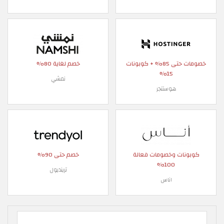
خصومات حتى 85% + كوبونات
خصم لغاية 80%
15%
نمشي
هوستنجر
كوبونات وخصومات فعالة
خصم حتى 90%
100%
ترينديول
اناس