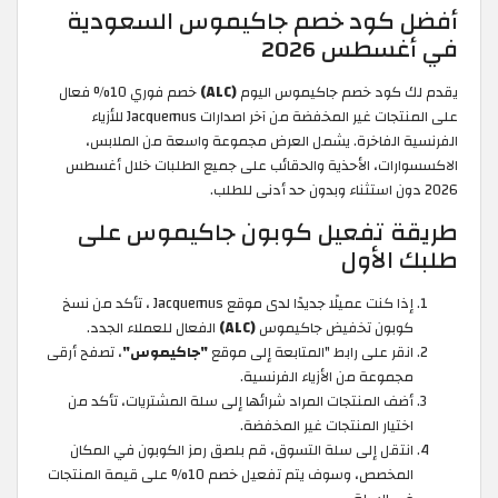
أفضل كود خصم جاكيموس السعودية
في أغسطس 2026
يقدم لك كود خصم جاكيموس اليوم
(ALC)
خصم فوري 10% فعال
على المنتجات غير المخفضة من آخر اصدارات Jacquemus للأزياء
الفرنسية الفاخرة. يشمل العرض مجموعة واسعة من الملابس،
الاكسسوارات، الأحذية والحقائب على جميع الطلبات خلال أغسطس
2026 دون استثناء وبدون حد أدنى للطلب.
طريقة تفعيل كوبون جاكيموس على
طلبك الأول
إذا كنت عميلًا جديدًا لدى موقع Jacquemus ، تأكد من نسخ
كوبون تخفيض جاكيموس
(ALC)
الفعال للعملاء الجدد.
انقر على رابط "المتابعة إلى موقع
"جاكيموس"
، تصفح أرقى
مجموعة من الأزياء الفرنسية.
أضف المنتجات المراد شرائها إلى سلة المشتريات، تأكد من
اختيار المنتجات غير المخفضة.
انتقل إلى سلة التسوق، قم بلصق رمز الكوبون في المكان
المخصص، وسوف يتم تفعيل خصم 10% على قيمة المنتجات