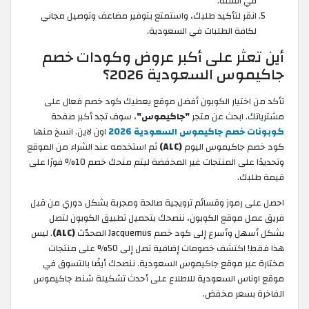
في السلة.
انقر لتأكيد طلبك، واستمتع بتوفير مضاعف وتوصيل مجاني
لكافة الطلبات في السعودية.
أين تعثر على أكبر عروض وكودات خصم
جاكيموس السعودية 2026؟
تأكد من اختيار الكوبون أفضل موقع يعطيك كود خصم فعال على
مشترياتك. ابحث عن متجر
"جاكيموس"
، سوف تجد أكبر صفحة
كوبونات خصم جاكيموس السعودية 2026
اون لاين. انسخ منها
كود خصم جاكيموس اليوم
(ALC)
ثم استخدمه عند الشراء من الموقع
وتحديدًا على المنتجات غير المخفضة ليتم منحك خصم 10% فورًا على
قيمة طلبك.
احصل على رموز وقسائم ترويجية صالحة ومجربة بشكل دوري من قبل
فريق عمل موقع الكوبون، ننصحك بتحميل تطبيق الكوبون لتصل
بشكل أسهل وأسرع إلى كود خصم Jacquemus المحدّث
(ALC)
. ليس
هذا فقط! اكتشف خصومات إضافية تصل إلى 50% على منتجات
مختارة عبر موقع جاكيموس السعودية. ننصحك أيضًا بالتسوق في
موقع اوناس السعودية للاطلاع على أحدث تشكيلة شنط جاكيموس
الفاخرة بسعر مخفض.