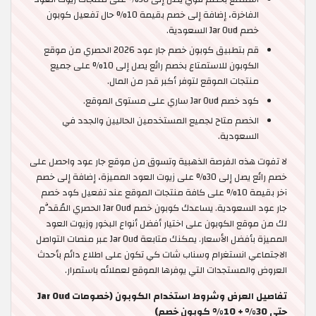
الفاخرة، إضافة إلى خصم بقيمة 10% حال تفعيل كوبون
خصم Jar Oud السعودية.
قم بتطبيق كوبون خصم جار عود 2026 الحصري من موقع
الكوبون للاستمتاع بخصم رائع يصل إلى 10% على جميع
منتجات الموقع لتوفر أكبر قدر من المال.
كود خصم Jar Oud ساري على مستوى الموقع.
الخصم متاح لجميع المستخدمين الحاليين والجدد في
السعودية.
لا تفوت هذه الفرصة الذهبية وتسوق من موقع جار عود واحصل على
خصم رائع يصل إلى 30% على زيوت العود المميزة، إضافة إلى خصم
آخر بقيمة 10% على كافة منتجات الموقع عند تفعيل كود خصم
جار عود السعودية. يساعدك كوبون خصم Jar Oud الحصري المُقدَّم
لك من موقع الكوبون على اختيار أفضل أنواع البخور وزيوت العود
المميزة بأفضل الأسعار. يمكنك متابعة Jar Oud عبر منصات التواصل
الاجتماعي انستغرام وسناب شات كي تكون على اطلاع دائم بأحدث
العروض والمستجدات التي يوفرها الموقع لعملائه باستمرار.
تفاصيل العرض وشروط استخدام الكوبون (خصومات Jar Oud
حتى 30% + 10% كوبون خصم)