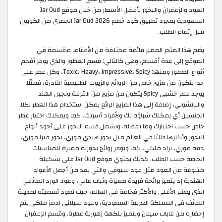
العود والزعفران والبخور بأفضل الأسعار من خلال موقع Jar Oud
السعودية بمجرد تطبيق كود خصم Jar Oud 2026 الحصري من الكوبون
قبل إتمام الطلب.
يضم هذا المتجر المميز قائمة مختلفة من الأصناف مقسمة في
الموقع إلى عدة أقسام، وهي كالتالي: قسم العطور والذي يوفر أفخم
أنواع العطور ومنها: Toxic، Heavy، Impressive، Spicy، وكل عطر على
حدا يتكون من مزيج خاص من الروائح والزيوت الطبيعية النادرة، فمثلًا
يوجد عطر خشبي Spicy يتكون من مزيج من القرفة ونجيل الهند
والباتشولي، إضافة إلى هذا المزيج الرائع يمكن استخدام هذا العطر لكلا
الجنسين أي يمكنك شراؤه لك ولأفراد أسرتك، كما ويمكنك اختيار عطر
خاص حسب اختيارك وما تفضله. ويشمل قسم البخور على أجود أنواع
البخور وأكثرها طلبًا في العالم مثل بخور هندي موري، بخور فيزا موري،
دقه موري، تراد ملكي، كما ويوفر روائح بخورية مميزة للمناسبات
الخاصة حسب الطلب. كذلك يحتوي موقع Jar Oud على تشكيلة
متنوعة من العود مثل عود سيوفي والتي يعد من أجمل الأعواد
الهندية إذ يتميز برائحة فريدة مميزة وثبات عالي، وعود الورد الطائفي
الذي يعتبر الأغلى والأكثر فخامة في العالم، حيث تعود تسميته لمدينة
الطائف في المملكة العربية السعودية، وعود سيلاني ادمز ملكي يتم
إحضاره من غابات سيلان ويتميز بنكهة زهورية عطرة. وقسم الزعفران