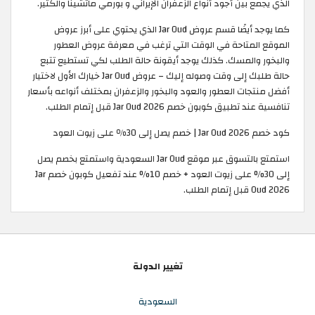
الذي يجمع بين أجود أنواع الزعفران الإيراني و بورمي ماتشينا والكثير.
كما يوجد أيضًا قسم عروض Jar Oud الذي يحتوي على أبرز عروض
الموقع المتاحة في الوقت التي ترغب في معرفة عروض العطور
والبخور والمسك. كذلك يوجد أيقونة حالة الطلب لكي تستطيع تتبع
حالة طلبك إلى وقت وصوله إليك – عروض Jar Oud خيارك الأول لاختيار
أفضل منتجات العطور والعود والبخور والزعفران بمختلف أنواعه بأسعار
تنافسية عند تطبيق كوبون خصم Jar Oud 2026 قبل إتمام الطلب.
كود خصم Jar Oud 2026 | خصم يصل إلى 30٪ على زيوت العود
استمتع بالتسوق عبر موقع Jar Oud السعودية واستمتع بخصم يصل
إلى 30% على زيوت العود + خصم 10% عند تفعيل كوبون خصم Jar
Oud 2026 قبل إتمام الطلب.
تغيير الدولة
السعودية