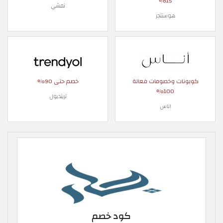
15%
نمشي
هوستنجر
كوبونات وخصومات فعالة
خصم حتى 90%
100%
ترينديول
اناس