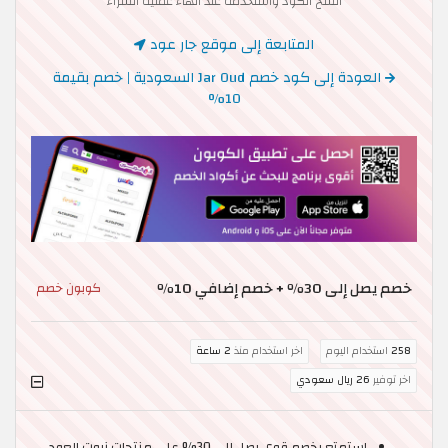
انسخ الكود واستخدمه عند انهاء عملية الشراء
المتابعة إلى موقع جار عود
العودة إلى كود خصم Jar Oud السعودية | خصم بقيمة
10%
خصم يصل إلى 30٪ + خصم إضافي 10٪
كوبون خصم
258
استخدام اليوم
اخر استخدام منذ
2 ساعة
اخر توفير
26 ريال سعودي
استمتع بخصم قوي يصل إلى 30% على منتجات زيوت العود