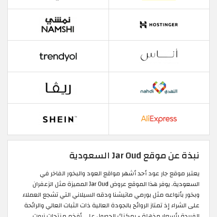
نبذة عن موقع Jar Oud السعودية
يعتبر موقع جار عود أحد أشهر مواقع العود والبخور الفاخر في
السعودية. يوفر هذا الموقع عروض Jar Oud المميزة مثل الزعفران
وبخور بأنواعه مثل بورمي ماتيشنا ودقه السيلاني التي تشجع العملاء
على الشراء إذ تمتاز الروائح بالجودة العالية ذات الثبات العالي والرائحة
الفريدة بأسعار مذهلة - يمكنك الحصول على أفخم منتجات زيوت