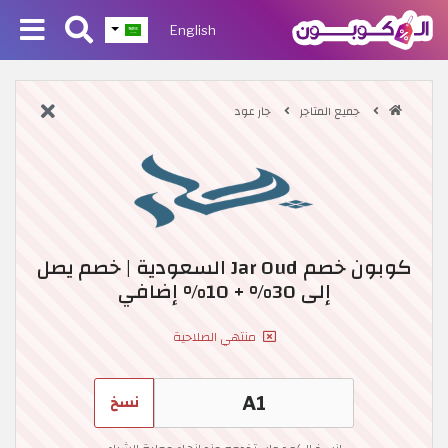
English
جميع المتاجر
جار عود
كوبون خصم Jar Oud السعودية | خصم يصل
إلى 30% + 10% إضافي
منتهي الصلاحية
نسخ