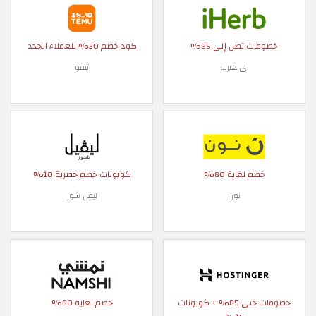
خصومات تصل إلى 25%
كود خصم 30% للعملاء الجدد
اي هيرب
تيمو
خصم لغاية 80%
كوبونات خصم حصرية 10%
نون
ليفل شوز
خصومات حتى 85% + كوبونات
خصم لغاية 80%