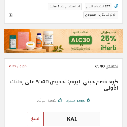
277
استخدام اليوم
اخر استخدام منذ
2 ساعة
اخر توفير
11 ريال سعودي
تخفيض 40%
كوبون خصم
كود خصم جيني اليوم: تخفيض 40% على رحلتك
الأولى
عروض مميزة
كوبون موثق
نسخ