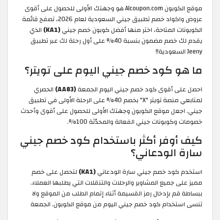
موقع الكوبون Alcoupon.com هو وجهتك الأولى للحصول على أقوى
عروض واكواد خصم تطبيق جيني السعودية لعام 2026، تصفح قائمة
الكوبونات المتاحة، اختر منها أفضل كوبون خصم جيني
(KA1)
الذي
يقدم لك خصم مضمون بنسبة 40% على أول رحلة لك عبر تطبيق
Jeeny السعودية!!
ما هو كود خصم جيني اليوم على تويتر؟
احصل على أقوى كود خصم جيني اليوم الجمعة
(AA83)
الحصري
لمتابعي منصة تويتر "X" بخصم 40% على الرحلة الأولى في تطبيق
جيني. اجعل موقع الكوبون وجهتك الأولى للحصول على أقوى وأحدث
خصومات وكوبونات جيني الفعالة والمحدّثة 100%.
كيف أوفر أكثر باستخدام كود خصم جيني
سارة الودعاني؟
استخدم كود خصم جيني سارة الودعاني
(KA1)
لتحصل على خصم
مميز على جميع المشاوير والرحلات والتنقلات التي يطلبها العملاء.
ببساطة قم بإدخال رمز القسيمة أثناء إتمام الطلب من الموقع ولا
تنسى استخدام كود خصم جيني اليوم من موقع الكوبون. الجمعة