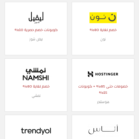
خصم لغاية 80%
كوبونات خصم حصرية 10%
نون
ليفل شوز
خصومات حتى 85% + كوبونات
خصم لغاية 80%
15%
نمشي
هوستنجر