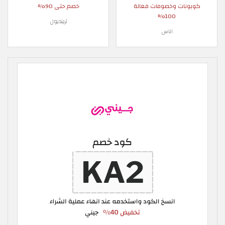
كوبونات وخصومات فعالة
خصم حتى 90%
100%
ترينديول
اناس