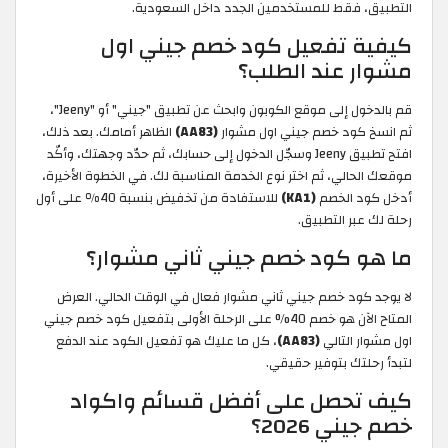
التطبيق، فقط للمستخدمين الجدد داخل السعودية.
كيفية تفعيل كود خصم جيني اول
مشوار عند الطلب؟
قم بالدخول إلى موقع الكوبون وابحث عن تطبيق "جيني" أو "Jeeny"،
ثم انسخ كود خصم جيني اول مشوار
(AA83)
الظاهر أمامك. بعد ذلك،
افتح تطبيق Jeeny وسجّل الدخول إلى حسابك، ثم حدّد وجهتك، وأكّد
موقعك الحالي، ثم اختر نوع الخدمة المناسبة لك. في الخطوة الأخيرة،
أدخل كود الخصم
(KA1)
للاستفادة من تخفيض بنسبة 40٪ على أول
رحلة لك عبر التطبيق.
ما هو كود خصم جيني ثاني مشوار؟
لا يوجد كود خصم جيني ثاني مشوار فعال في الوقت الحالي. العرض
المتاح الآن هو خصم 40% على الرحلة الأولى بتفعيل كود خصم جيني
اول مشوار التالي
(AA83)
، كل ما عليك هو تفعيل الكود عند الدفع
لتبدأ رحلتك بتوفير حقيقي.
كيف تحصل على أفضل قسائم واكواد
خصم جيني 2026؟