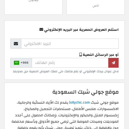
اناس
استلم العروض الحصرية عبر البريد الإلكتروني
أو عبر الرسائل النصية
+966
ادخل عنوان بريدك الإلكتروني او رقم هاتفك حتى تصلك العروض الحصرية حين صدورها
موقع جولي شيك السعودية
موقع جولي شيك
Jollychic.com
يقدم لك الأزياء النسائية والرجالية،
الاكسسوارات، ملابس الأطفال، مستحضرات التجميل والمكياج،
إكسسوار المنزل والديكور والإلكترونيات. بإمكانك الحصول على أجدد
الموديلات وصيحات الموضة التي ترضي جميع الأذواق وبأسعار مخفضة
جدا, بالإضافة إلى ذلك، يتميز تطبيق جولي شيك بأنه يقوم بإضافة