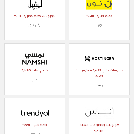
خصم لغاية 80%
كوبونات خصم حصرية 10%
نون
ليفل شوز
خصومات حتى 85% + كوبونات
خصم لغاية 80%
15%
نمشي
هوستنجر
كوبونات وخصومات فعالة
خصم حتى 90%
100%
ترينديول