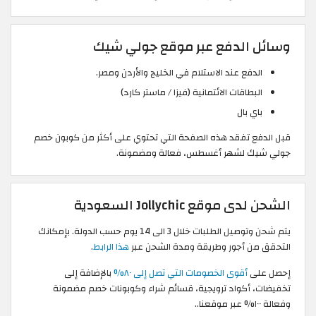
وسائل الدفع عبر موقع جولي شيك
الدفع عند الاستلام في الخليج والأردن ومصر.
البطاقات الائتمانية (فيزا / ماستر كارد)
باي بال
قبل الدفع تفقد هذه الصفحة التي تحتوي على أكثر من كوبون خصم
جولي شيك لشهر أغسطس، فعالة ومضمونة.
الشحن لدى موقع Jollychic السعودية
يتم شحن وتوصيل الطلبات خلال 3 الى 14 يوم حسب الدولة. بإمكانك
التحقق من أجور وطريقة ومدة الشحن عبر
هذا الرابط
.
إحصل على
أقوى الخصومات التي تصل إلى ٨٠%
بالإضافة إلى
تخفيضات، أكواد ترويجية، قسائم شراء وكوبونات خصم مضمونة
وفعالة ١٠٠% عبر موقعنا..