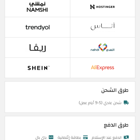
طرق الشحن
شحن عادي (5-9 أيام عمل)
طرق الدفع
الدفع عند الإستلام
بطاقة إئتمانية
باي بال