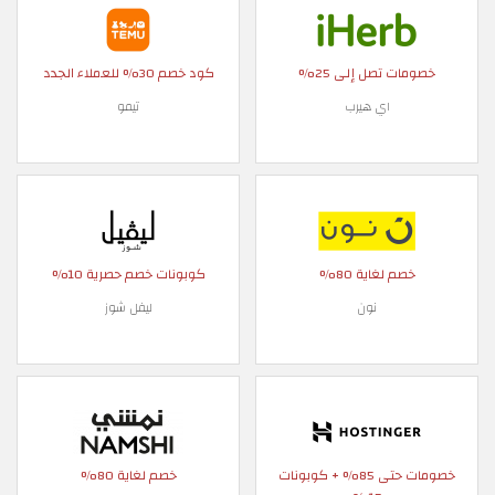
خصومات تصل إلى 25%
كود خصم 30% للعملاء الجدد
اي هيرب
تيمو
خصم لغاية 80%
كوبونات خصم حصرية 10%
نون
ليفل شوز
خصومات حتى 85% + كوبونات
خصم لغاية 80%