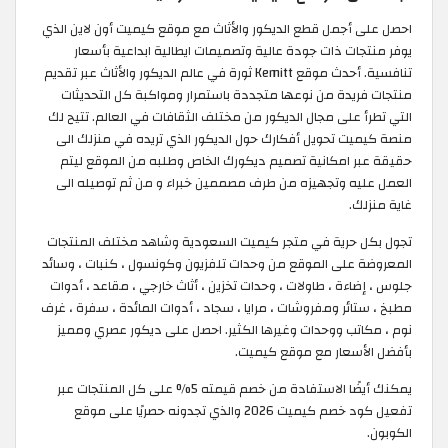
احصل على أجمل قطع الديكور والأثاث مع موقع كيميت أون لاين الذي
يوفر منتجات ذات جودة عالية وتصميمات ايطالية ابداعية بأسعار
تنافسية. أحدث موقع Kemitt ثورة في عالم الديكور والأثاث عبر تقديم
منتجات فريدة من نوعها متجددة باستمرار ومواكبة كل التحديثات
التي تطرأ على مجال الديكور من مختلف الثقافات في العالم. تتيح لك
منصة كيميت تحويل أفكارك حول الديكور الذي تريده في منزلك الى
حقيقة عبر امكانية تصميم ديكورك الخاص وطلبه من الموقع ليتم
العمل عليه وتجهيزه من طرف مصممين خبراء و من ثم توصيله الى
غاية منزلك.
تجول بكل حرية في متجر كيميت السعودية وشاهد مختلف المنتجات
المعروضة على الموقع من وحدات تلفزيون وكونسول ، كنبات ، وسائد
جلوس ، إضاءة ، طاولات ، وحدات تخزين ، أثاث خارجي ، مقاعد ، أدوات
مطبخ ، ستائر ومفروشات ، مرايا ، سجاد ، أدوات المائدة ، سفرة ، غرف
نوم ، مكاتب ووحدات وغيرها الكثير. احصل على ديكور عصري ومميز
بأفضل الأسعار مع موقع كيميت.
يمكنك أيضًا الاستفادة من خصم قيمته 5% على كل المنتجات عبر
تفعيل كود خصم كيميت 2026 والذي تجدونه حصريًا على موقع
الكوبون.