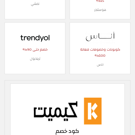
15%
نمشي
هوستنجر
كوبونات وخصومات فعالة
خصم حتى 90%
100%
ترينديول
اناس