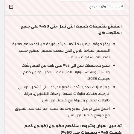
اخر توفير
36 ريال سعودي
استمتع بتخفيضات كيميت التي تصل حتى 50% على جميع
المنتجات الآن.
يوفر موقع كيميت منتجات ديكور فريدة من نوعها مع خاصية
التصميم المتاحة للزبون الذي يمكنه تصميم الديكور حسب
تفضيلاته بسهولة كبيرة.
تمتع بتخفيضات تصل الى 5% على باقة من المفروشات
والستائر والاكسسوارات المنزلية عبر ادخال كوبون خصم
كيميت 2026.
جهز منزلك الجديد بأحدث قطع الديكور التي تشمل كراسي
خارجية، كنبات، طاولات قهوة، وحدات التلفزيون، مرايا،
طاولات الطعام وغيرها مع كيميت اون لاين.
احصل على توصيل سريع وخدمة عملاء احترافية عند التسوق
مع موقع كيميت اون لاين.
تفاصيل العرض وشروط استخدام الكوبون (كوبون خصم
كيميت 5% + تخفيضات حتى 50%)