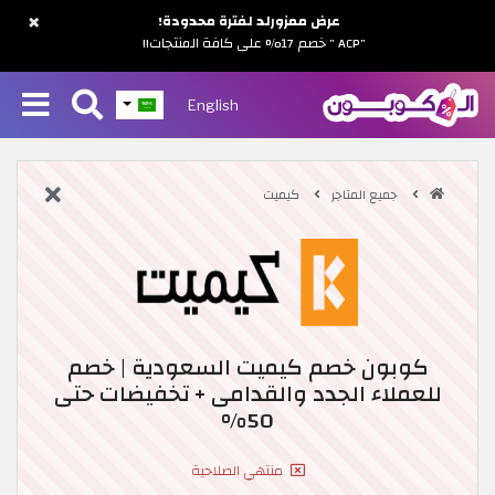
×
عرض ممزورلد لفترة محدودة!
"ACP " خصم 17% على كافة المنتجات!!
English
جميع المتاجر
كيميت
كوبون خصم كيميت السعودية | خصم
للعملاء الجدد والقدامى + تخفيضات حتى
50%
منتهي الصلاحية