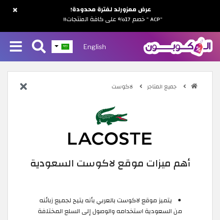
×
عرض ممزورلد لفترة محدودة!
"ACP " خصم 17% على كافة المنتجات!!
English
جميع المتاجر
لاكوست
أهم ميزات موقع لاكوست السعودية
يتميز موقع لاكوست بالعربي بأنه يتيح لجميع زبائنه
من السعودية استخدامه والوصول إلى السلع المختلفة