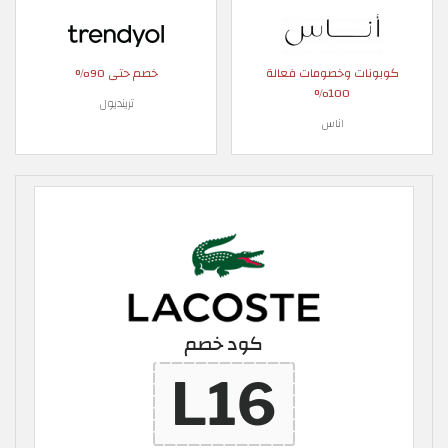
كوبونات وخصومات فعالة
خصم حتى 90%
100%
ترينديول
اناس