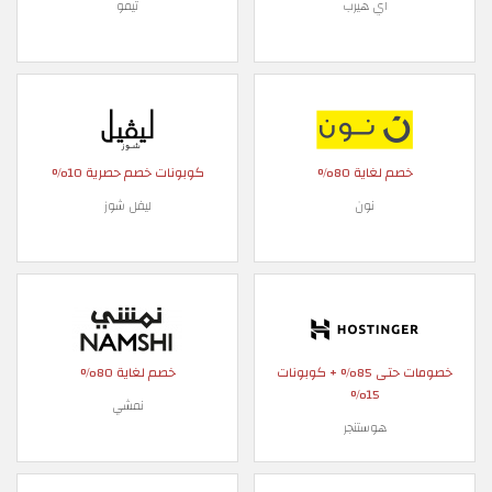
اي هيرب
تيمو
خصم لغاية 80%
كوبونات خصم حصرية 10%
نون
ليفل شوز
خصومات حتى 85% + كوبونات
خصم لغاية 80%
15%
نمشي
هوستنجر